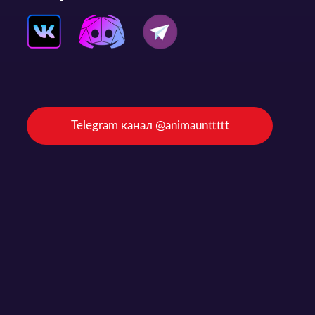
Telegram канал @animaunttttt