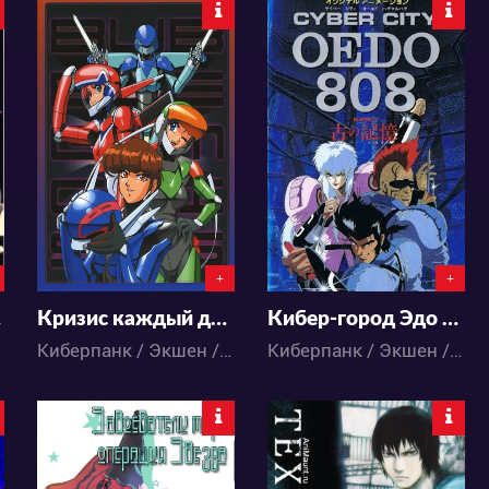
13526
35776
0
6
0
52
+
+
та
Кризис каждый день
Кибер-город Эдо 808
/ Аниме
Киберпанк / Экшен / Меха / Приключения / Сёнэн / Фантастика / Аниме
Киберпанк / Экшен / Меха / Приключения / Сёнэн / Фантастика / Аниме