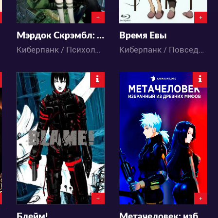
+
+
Мэрдок Скрэмбл: Первое сжатие
Время Евы
Киберпанк / Психология / Экшен / Приключения / Сёнэн / Фантастика / Аниме
Киберпанк / Повседневность / Романтика / Фантастика / Аниме
14007
23169
7
4
10
24
+
+
Блейм!
Метачеловек: избранный из древних мифов