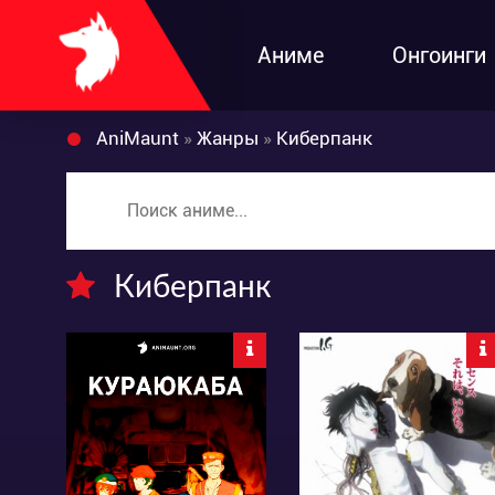
Аниме
Онгоинги
AniMaunt
»
Жанры
»
Киберпанк
Киберпанк
7086
7996