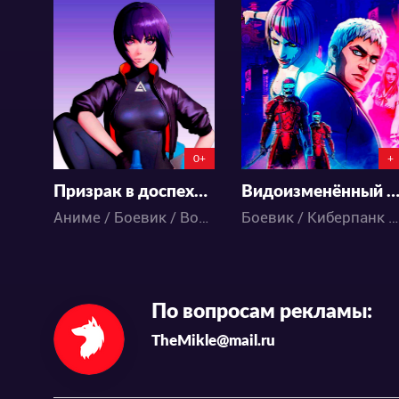
13928
9859
17
12
4
9
0+
+
Призрак в доспехах: синдром одиночки 2045
Видоизменённый углер
Аниме / Боевик / Война / Киберпанк / Меха / Фантастика / Экшен
Боевик / Киберпанк / Космос / Экшен / Фантастика / Аниме
По вопросам рекламы:
TheMikle@mail.ru