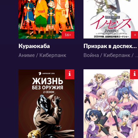
20
11
2
3
16+
+
Кураюкаба
Призрак в доспехах 2: Невинность
Аниме / Киберпанк
Война / Киберпанк / Триллер / Экшен / Меха / Сёнэн / Фантастика 
33869
10838
24
17
6
3