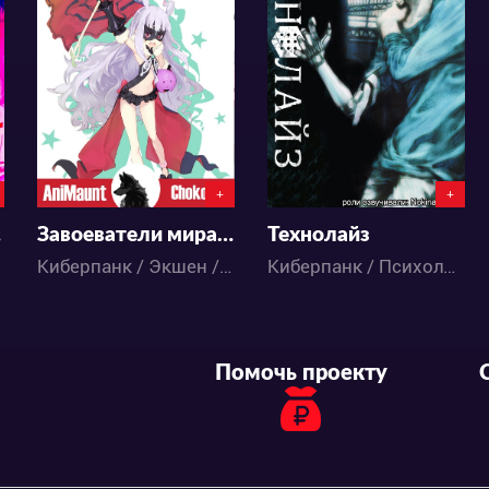
14994
45697
6
11
11
37
+
+
од
Завоеватели мира: операция Звезда
Технолайз
Киберпанк / Экшен / Комедия / Фэнтези / Аниме
Киберпанк / Психология / Экшен / Драма / Приключения / Фантастика / Аниме
Помочь проекту