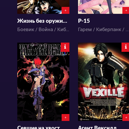
+
+
Жизнь без оружия. 2 Сезон
Р-15
Боевик / Война / Киберпанк / Экшен / Фантастика / Аниме
Гарем / Киберпанк / Комедия / Музыка / Романтика / Школа / Этти / Аниме
5890
5301
5
2
3
2
+
+
Севшие на хвост
Агент Вексилл