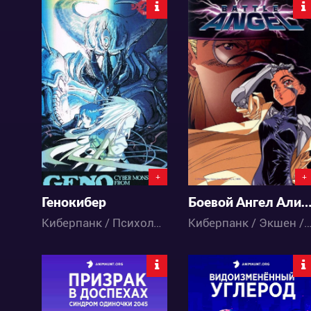
25011
42278
4
16
2
28
+
+
Генокибер
Боевой Ангел Али
Киберпанк / Психология / Экшен / Меха / Сёнэн / Ужасы / Фантастика / Аниме
Киберпанк / Экшен / Драма / Меха / Приключения / Сёнэн / Фантастика 