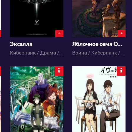
4
6
6
1
+
+
Эксэлла
Яблочное семя OVA-2
/ Аниме
Киберпанк / Драма / Фантастика / Аниме
Война / Киберпанк / Экшен / Меха / Приключения / Сёнэн / Фантастика / Аниме
6592
5262
6
3
7
4