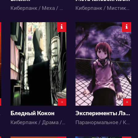
/ Аниме
Киберпанк / Меха / Приключения / Сёнэн / Фантастика / Аниме
Киберпанк / Мистика / Экшен / Фантастика / Аниме
4388
12890
2
1
19
8
+
+
ца
Бледный Кокон
Эксперименты Лэйн
 Аниме
Киберпанк / Драма / Сёнэн / Фантастика / Аниме
Паранормальное / Киберпанк / Мистика / Психология / Драма / Фантастика / Аниме