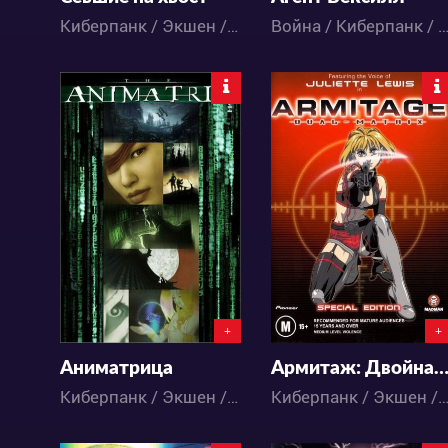
Киберпанк / Экшен / Приключения / Фантастика / Аниме
Война / Киберпанк / Экшен / Меха / Приключения / Фантастика 
6938
6006
4
4
6
1
+
+
Аниматрица
Армитаж: Двойная матри
Киберпанк / Экшен / Драма / Приключения / Фантастика / Аниме
Киберпанк / Экшен / Меха / Приключения / Фантастика /