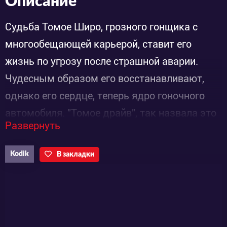
Описание
Судьба Томое Широ, грозного гонщика с
многообещающей карьерой, ставит его
жизнь по угрозу после страшной аварии.
Чудесным образом его восстанавливают,
однако его сердце, теперь ядро гоночного
автомобиля. "Томое драйв", так назвала это
Развернуть
ядро его новая странная спутница. Впереди
большая гонка на колониальной планете, и
Kodik
В закладки
наряду с другими харизматическими
гонщиками, Широ должен доказать что он
лучший.