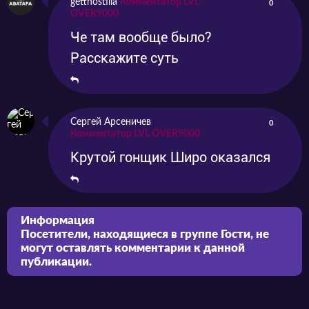
getthostilia
Комментатор LVL
0
OVER9000
Че там вообще было?
Расскажите суть
Сергей Арсеничев
0
Комментатор LVL OVER9000
Крутой гонщик Широ оказался
Информация
Посетители, находящиеся в группе
Гости
, не
могут оставлять комментарии к данной
публикации.