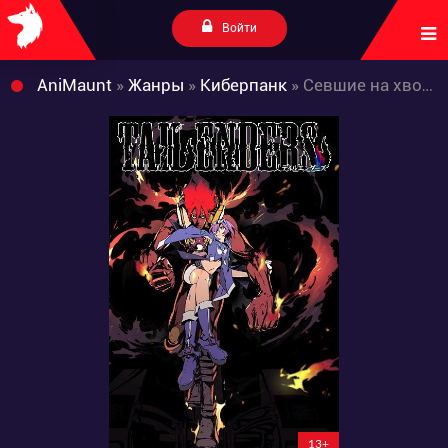
Войти
AniMaunt
»
Жанры
»
Киберпанк
» Севшие на хвост
13+