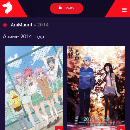
Войти
AniMaunt
» 2014
Аниме 2014 года
36862
5803
4
30
2
8
+
+