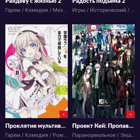
Рандеву с жизнью 2
Радость подъема 2
Гарем / Комедия / Меха / Романтика / Фантастика / Школа / Аниме
Игры / Исторический / Аниме
4780
4046
2
4
0
1
+
+
Проклятие мультивыбора превратило мою жизнь в ад OVA
Проект Кей: Пропавшие Короли
Гарем / Комедия / Романтика / Школа / Аниме
Паранормальное / Экшен / Аниме