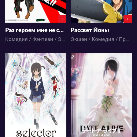
+
+
Раз героем мне не стать – самое время работу искать! OVA
Рассвет Йоны
Комедия / Фэнтези / Этти / Аниме
Экшен / Комедия / Приключения / Романтика / Сёдзё / Фэнтези / Аниме
3679
4936
1
0
2
270