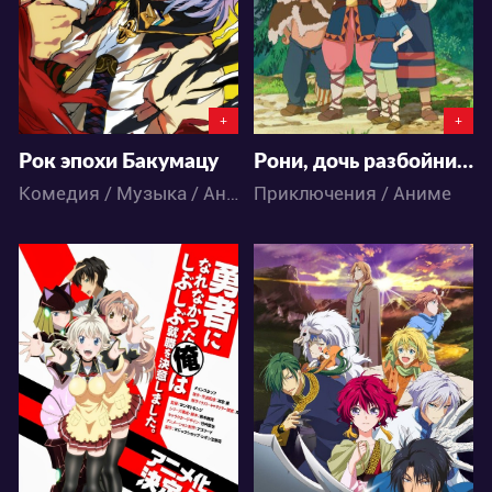
0
0
0
4
+
+
Рок эпохи Бакумацу
Рони, дочь разбойника
Комедия / Музыка / Аниме
Приключения / Аниме
4896
7713
0
2
2
10