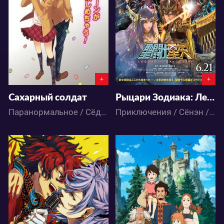
1
1
0
0
+
+
Сахарный солдат
Рыцари Зодиака: Легенда о святилище
Паранормальное / Сёдзё / Аниме
Приключения / Сёнэн / Фантастика / Фэнтези / Аниме
3762
3905