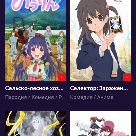
4897
3331
3
1
0
0
+
+
Сельско-лесное хозяйство
Селектор: Заражение «WIXOSS» — Мидорико-сан и Пирурук-тан
Пародия / Комедия / Романтика / Школа / Этти / Аниме
Комедия / Аниме