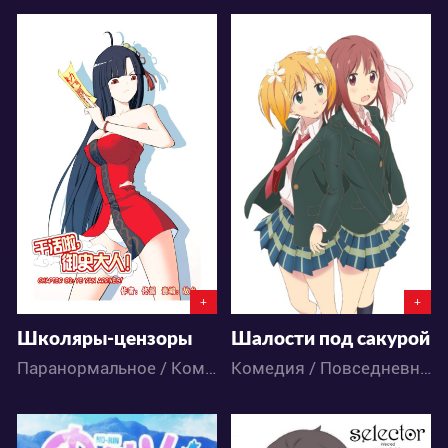
9519
27840
1
8
7
77
+
+
Школяры-цензоры
Шалости под сакурой
Паранормальное / Комедия / Сёнэн / Фэнтези / Школа / Аниме
Комедия / Повседневность / Романтика / Школа / Аниме