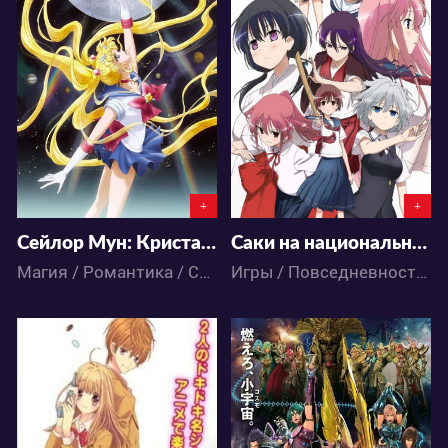
9253
3787
0
8
3
2
+
+
Сейлор Мун: Кристалл
Саки на национальном чемпионате
Магия / Романтика / Сёдзё / Аниме
Игры / Повседневность / Школа / Аниме
3665
3801