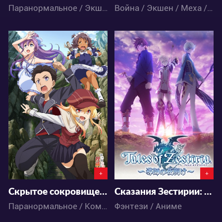
Паранормальное / Экшен / Меха / Фантастика / Школа / Аниме
Война / Экшен / Меха / Сёнэн / Фэнтези / Аниме
4048
3936
1
3
0
4
+
+
Скрытое сокровище Нананы
Сказания Зестирии: Пришествие Пастыря
Паранормальное / Комедия / Аниме
Фэнтези / Аниме