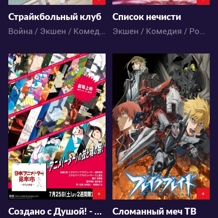
Страйкбольный клуб
Список нечисти
Война / Экшен / Комедия / Сёдзё / Аниме
Экшен / Комедия / Романтика / Фэнтези / Аниме
7378
5350
0
27
1
3
+
+
Создано с Душой! - Японский Аниме Экспо
Сломанный меч ТВ