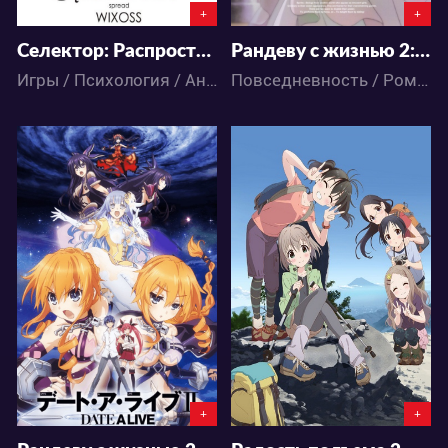
+
+
Селектор: Распространение «WIXOSS»
Рандеву с жизнью 2: Куруми на фестивале звёзд
Игры / Психология / Аниме
Повседневность / Романтика / Аниме
6774
3722
3
272
5
1
+
+