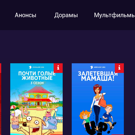
Анонсы
Дорамы
Мультфильм
12548
8861
2
1
1
9