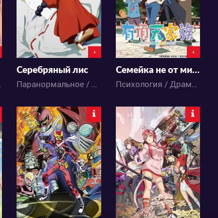
3
2
1
2
+
+
Серебряный лис
Семейка не от мира сего
Аниме
Паранормальное / Повседневность / Аниме
Психология / Драма / Комедия / Повседневность / Аниме
3772
7485
0
3
1
7