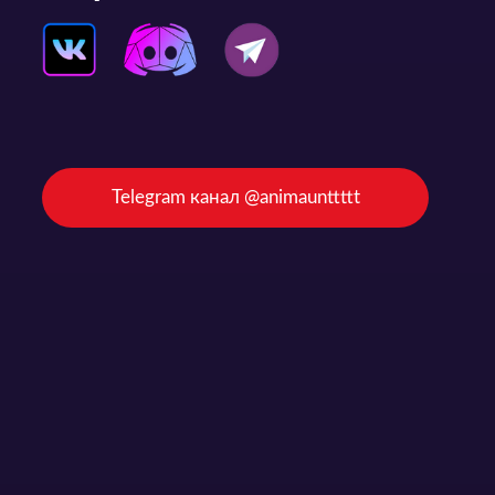
Telegram канал @animaunttttt