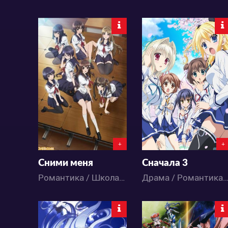
13134
4743
0
10
1
4
+
+
Сними меня
Сначала 3
Романтика / Школа / Этти / Аниме
Драма / Романтика / Школа / Этти / Ани