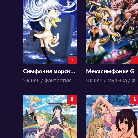
4332
3555
0
9
0
2
+
+
Симфония морской стали
Мехасимфония G
Экшен / Фантастика / Аниме
Экшен / Музыка / Фантастика / 
4020
4698