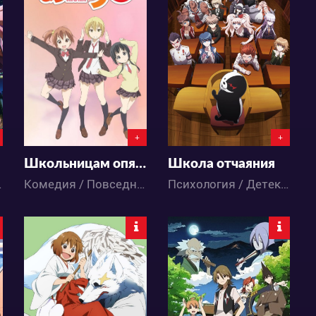
4967
6120
1
3
7
8
+
+
Школьницам опять нечего делать
Школа отчаяния
Аниме
Комедия / Повседневность / Сёнэн / Школа / Аниме
Психология / Детектив / Ужасы / Школа / Аниме
3996
4424