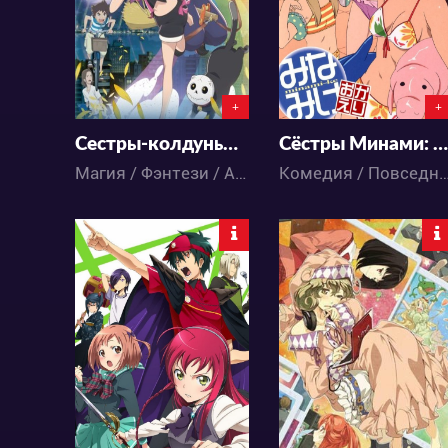
2
3
0
0
+
+
Сестры-колдуньи Йо-йо и Нэнэ
Сёстры Минами: Летние каникулы
Магия / Фэнтези / Аниме
Комедия / Повседневность / 
6388
4573
3
9
0
0