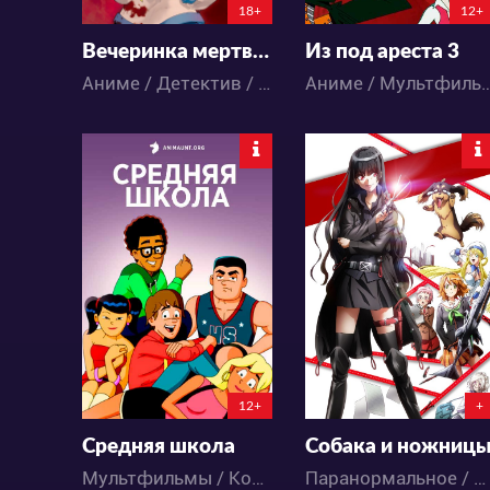
18+
12+
Вечеринка мертвецов: Замученные души
Из под ареста 3
Аниме / Детектив / Мистика / Паранормальное / Ужасы
Аниме / Мультфильмы / Повседневнос
5156
5383
1
3
2
7
12+
+
Средняя школа
Собака и ножниц
Мультфильмы / Комедия / Школа
Паранормальное / Комедия / Аниме