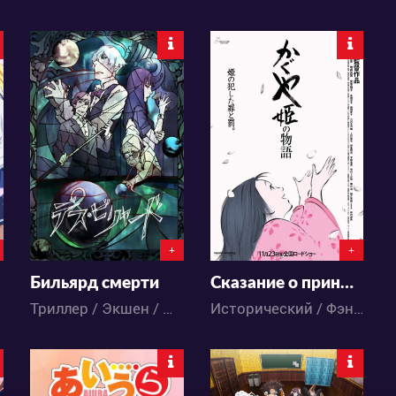
3828
8658
4
3
0
1
+
+
Бильярд смерти
Сказание о принцессе Кагуя
ме
Триллер / Экшен / Детектив / Драма / Фантастика / Аниме
Исторический / Фэнтези / Аниме