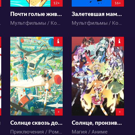
12+
16+
Почти голые животные 3 сезон
Залетевшая мамаша!
ть / Школа
Мультфильмы / Комедия / Приключения
Мультфильмы / Комедия
3617
4490
5
2
0
1
+
+
ы
Солнце сквозь дождик
Солнце, пронзившее иллюзию
Приключения / Романтика / Фэнтези / Аниме
Магия / Аниме