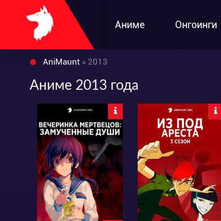
Аниме
Онгоинги
AniMaunt
» 2013
Аниме 2013 года
16943
15799
14
43
5
8