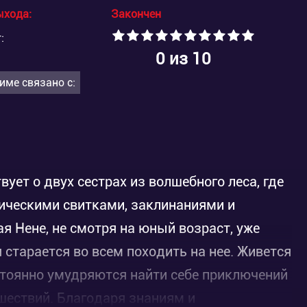
ыхода:
Закончен
:
0
из 10
име связано с:
ует о двух сестрах из волшебного леса, где
ическими свитками, заклинаниями и
я Нене, не смотря на юный возраст, уже
старается во всем походить на нее. Живется
стоянно умудряются найти себе приключений
шествий. Благодаря знаниям и