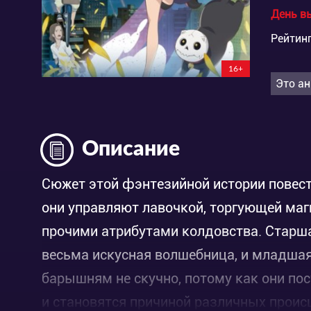
День в
Рейтинг
16+
Это ан
Описание
Сюжет этой фэнтезийной истории повеств
они управляют лавочкой, торгующей маг
прочими атрибутами колдовства. Старша
весьма искусная волшебница, и младшая 
барышням не скучно, потому как они по
и становятся причиной различных проис