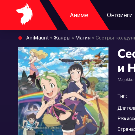
Аниме
Онгоинги
AniMaunt
»
Жанры
»
Магия
» Сестры-колдунь
Се
и 
Majokko 
Тип:
Длител
Режисс
Страна: