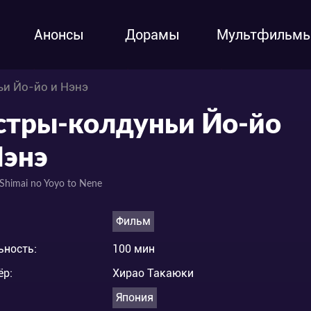
Анонсы
Дорамы
Мультфильм
и Йо-йо и Нэнэ
стры-колдуньи Йо-йо
Нэнэ
Shimai no Yoyo to Nene
Фильм
ьность:
100 мин
ёр:
Хирао Такаюки
Япония