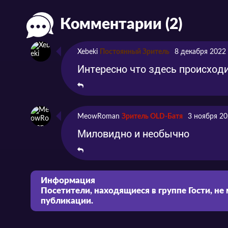
Комментарии (2)
Xebeki
Постоянный Зритель
8 декабря 2022
Интересно что здесь происход
MeowRoman
Зритель OLD-Батя
3 ноября 20
Миловидно и необычно
Информация
Посетители, находящиеся в группе
Гости
, не
публикации.