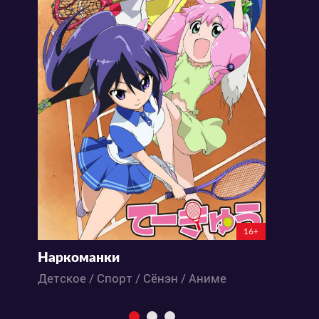
16+
Наркоманки
А
Детское / Спорт / Сёнэн / Аниме
П