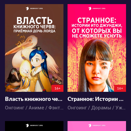
18318
2317
142
89
23
15
6:22:27:50
7:4:56:50
16+
16+
Власть книжного червя: Приёмная дочь лорда
Странное: Истории Ито Джунджи, от которых вы не сможете уснуть
Онгоинг / Аниме / Фэнтези
Онгоинг / Дорамы / Ужасы