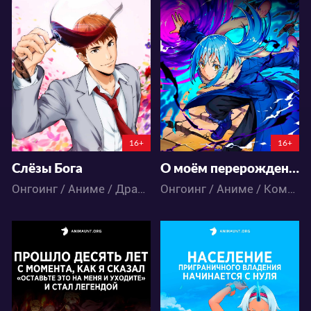
31303
101971
88
32
165
154
6:4:26:50
6:5:55:50
16+
16+
Слёзы Бога
О моём перерождении в слизь 4
Онгоинг / Аниме / Драма
Онгоинг / Аниме / Комедия / Приключения / Сёнэн / Фэнтези / Экшен
34294
17271