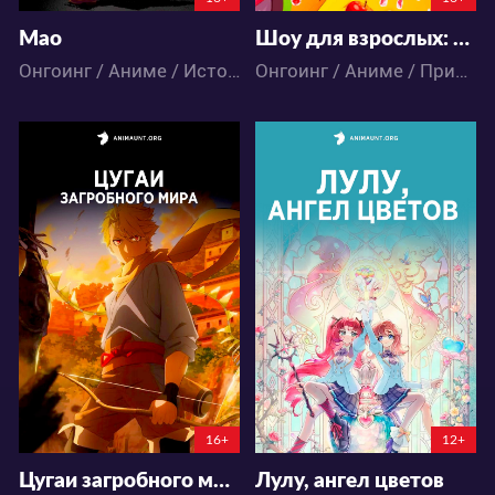
Мао
Шоу для взрослых: Цирк «Подсолнух»
Онгоинг / Аниме / Исторический / Сёнэн
Онгоинг / Аниме / Приключения
29301
6179
125
81
40
18
7:2:51:50
7:5:55:50
16+
12+
Цугаи загробного мира
Лулу, ангел цветов