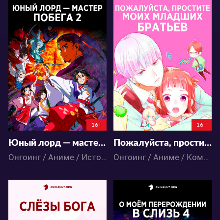
9359
14398
20
3
33
17
6:5:53:50
6:5:42:50
16+
16+
Юный лорд — мастер побега 2
Пожалуйста, простите моих младших братьев
Онгоинг / Аниме / Исторический / Комедия / Приключения / Сёнэн
Онгоинг / Аниме / Комедия / Романтика / Сёдзё