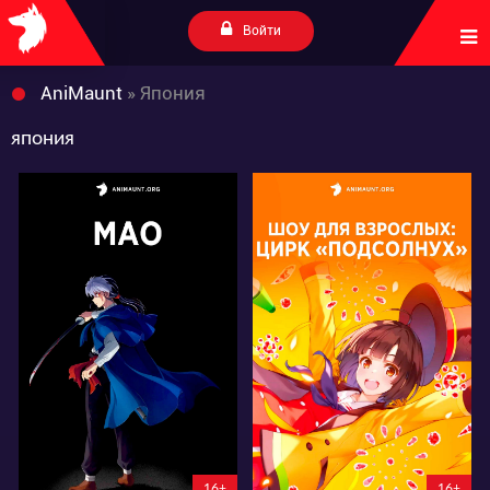
Войти
AniMaunt
» Япония
япония
15892
11535
104
53
24
10
7:0:41:50
7:5:34:50
16+
16+