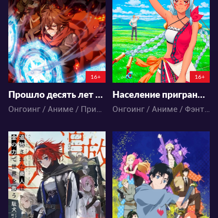
26
17
27
21
6:5:26:50
6:5:9:50
16+
16+
Прошло десять лет с момента, как я сказал «Оставьте это на меня и уходите» и стал легендой
Население приграничного владения начинается с нуля
Онгоинг / Аниме / Приключения / Фэнтези / Экшен
Онгоинг / Аниме / Фэнтези
388
167