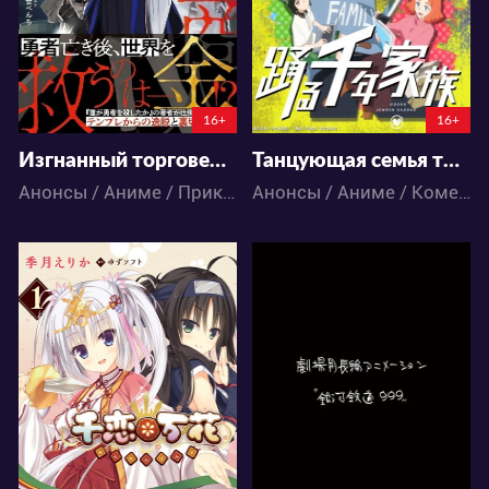
3
0
2
0
84:15:9:50
148:13:4:50
16+
16+
Изгнанный торговец спасает мир с помощью силы денег
Танцующая семья тысячелетия
Анонсы / Аниме / Приключения / Фэнтези
Анонсы / Аниме / Комедия / Экшен
140
180
1
0
1
0