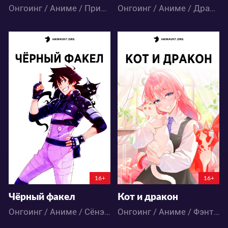
Онгоинг / Аниме / Приключения / Сёнэн / Фэнтези / Экшен
Онгоинг / Аниме / Драма / Приключения
11451
14129
24
11
56
33
7:4:38:50
7:3:56:50
16+
16+
Чёрный факел
Кот и дракон
Онгоинг / Аниме / Сёнэн / Экшен
Онгоинг / Аниме / Фэнтези