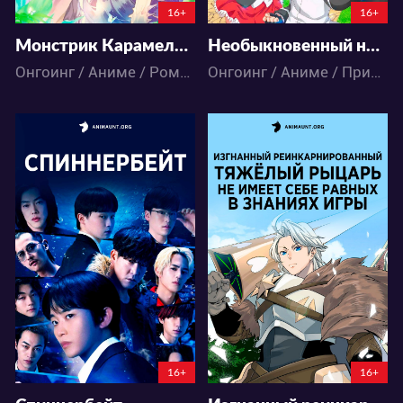
16+
16+
Монстрик Карамелька
Необыкновенный неудачник: Дневник переродившегося колдуна S-ранга
Онгоинг / Аниме / Романтика / Школа
Онгоинг / Аниме / Приключения / Фэнтези / Экшен
2153
25837
12
8
62
36
5:5:27:50
5:5:55:50
16+
16+