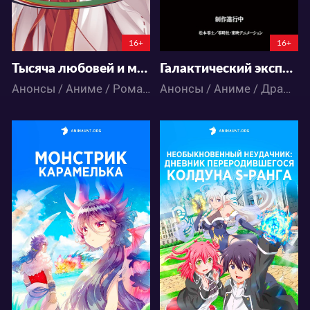
147:12:51:50
149:12:19:50
16+
16+
Тысяча любовей и мириады цветов
Галактический экспресс 999
Анонсы / Аниме / Романтика
Анонсы / Аниме / Драма / Космос / Приключения / Сёнэн / Фантастика
14699
17478
52
25
41
22
5:5:55:50
5:5:14:50