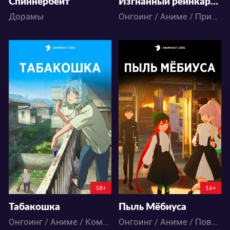
Спиннербейт
Изгнанный реинкарнированный тяжёлый рыцарь не имеет себе равных в знаниях игры
Дорамы
Онгоинг / Аниме / Приключения / Фэнтези / Экшен
38120
4168
54
69
21
8
5:5:55:50
5:3:56:50
18+
16+
Табакошка
Пыль Мёбиуса
Онгоинг / Аниме / Комедия
Онгоинг / Аниме / Повседневность / Школа