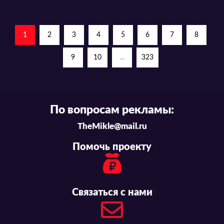
1
2
3
4
5
6
7
8
9
10
...
323
По вопросам рекламы:
TheMikle@mail.ru
Помочь проекту
Связаться с нами