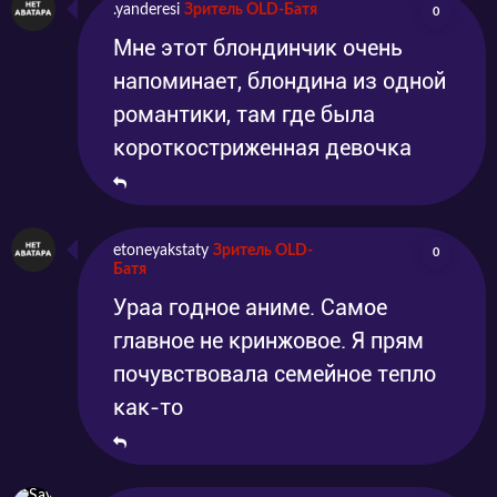
.yanderesi
Зритель OLD-Батя
0
Мне этот блондинчик очень
напоминает, блондина из одной
романтики, там где была
короткостриженная девочка
etoneyakstaty
Зритель OLD-
0
Батя
Ураа годное аниме. Самое
главное не кринжовое. Я прям
почувствовала семейное тепло
как-то