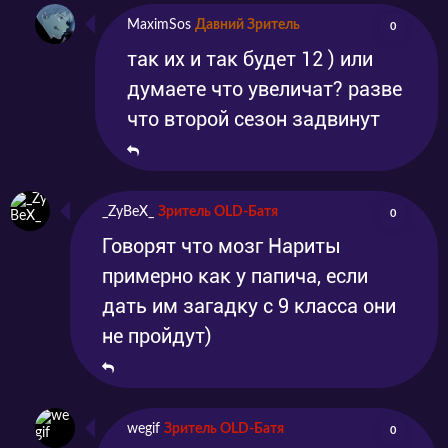
MaximSos
Давний Зритель
0
так их и так будет 12 ) или
думаете что увеличат? разве
что второй сезон задвинут
_ZyBeX_
Зритель OLD-Батя
0
Говорят что мозг Нариты
примерно как у папича, если
дать им загадку с 9 класса они
не пройдут)
wegif
Зритель OLD-Батя
0