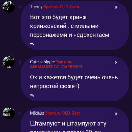
Therey
Зритель OLD-Батя
0
Вот это будет кринж
кринжовский.. с милыми
персонажами и недохентаем
Cute schipper
Зритель
0
ANIMAUNT LVL OVER9000
Ох и кажется будет очень очень
непростой сюжет)
Miklaus
Зритель OLD-Батя
0
Штампуют и штампуют эту