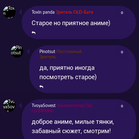
Toxin panda
Зритель OLD-Батя
0
Старое но приятное аниме)
Pinotsut
Постоянный
0
Зритель
да, приятно иногда
посмотреть старое)
TvoyaSovest
Комментатор LVL
0
OVER9000
доброе аниме, милые тянки,
забавный сюжет, смотрим!