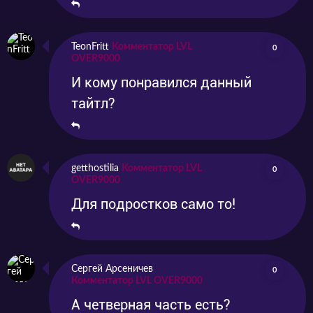
TeonFritt
Комментатор LVL
0
OVER9000
И кому понравился данный
тайтл?
getthostilia
Комментатор LVL
0
OVER9000
Для подростков само то!
Сергей Арсеничев
0
Комментатор LVL OVER9000
А четверная часть есть?