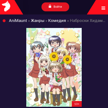
Войти
AniMaunt
»
Жанры
»
Комедия
» Наброски Хидамари 3
13+