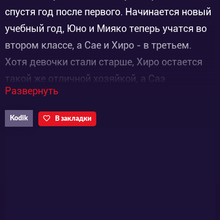
спустя год после первого. Начинается новый
учебный год, Юно и Мияко теперь учатся во
втором классе, а Сае и Хиро - в третьем.
Хотя девочки стали старше, Хиро остается
такой же отличной хозяйкой, а Саэ
Развернуть
неистощимой на проказы выдумщицей. А
вот их младшие подруги понемногу
Kodik
В закладки
меняются, Юно стала увереннее в своих
талантах, а Мияко научилась чуть меньше
усложнять жизнь себе и окружающим.
Повседневная жизнь девочек практически не
изменилась бы, если бы не переезд в
апартаменты Хидамари двух новых учениц