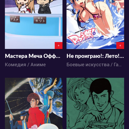
0
6
0
3
+
+
Мастера Меча Оффлайн
Не проиграю!: Лето! Купальник! Лагерь!
Комедия / Аниме
Боевые искусства / Гарем / Экшен / Школа / Этти / Аниме
3743
3701