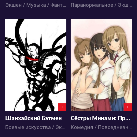
Экшен / Музыка / Фантастика / Аниме
Паранормальное / Экшен / Фэнтези / Аниме
6259
4016
1
5
1
1
+
+
Шанхайский Бэтмен
Сёстры Минами: Простите за ожидание
Боевые искусства / Экшен / Аниме
Комедия / Повседневность / Аниме