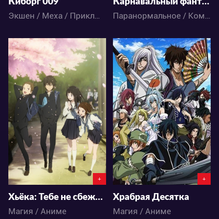
Киборг 009
Карнавальный фантазм: Спешл ХибиЧика
Экшен / Меха / Приключения / Сёнэн / Фантастика / Аниме
Паранормальное / Комедия / Аниме
8474
4280
0
5
1
1
+
+
Хьёка: Тебе не сбежать
Храбрая Десятка
Магия / Аниме
Магия / Аниме