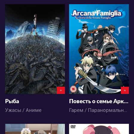
6867
5625
1
4
0
4
+
+
Рыба
Повесть о семье Аркана
Ужасы / Аниме
Гарем / Паранормальное / Экшен / Романтика / Сёдзё / Аниме