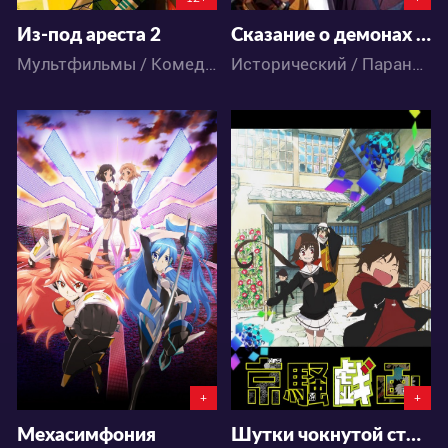
Из-под ареста 2
Сказание о демонах сакуры ТВ-3
Мультфильмы / Комедия
Исторический / Паранормальное / Экшен / Драма / Аниме
3666
3824
2
3
0
0
+
+
Мехасимфония
Шутки чокнутой столицы ONA-2