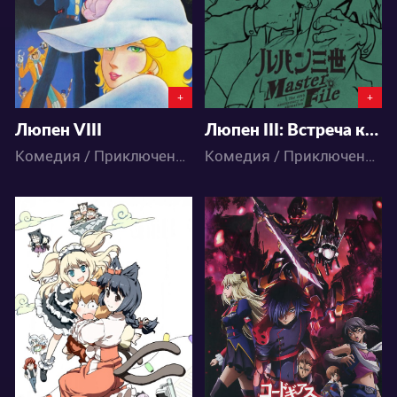
0
0
0
0
+
+
Люпен VIII
Люпен III: Встреча клана Люпена
Комедия / Приключения / Сёнэн / Аниме
Комедия / Приключения / Аниме
15902
3930
0
22
0
1