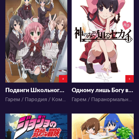
4715
4161
1
4
1
0
+
+
Подвиги Школьного совета: Хроники академии Хэкие Lv.2
Одному лишь Богу ведомый мир OVA-2
Гарем / Пародия / Комедия / Школа / Аниме
Гарем / Паранормальное / Комедия / Романтика / Сёнэн / Аниме