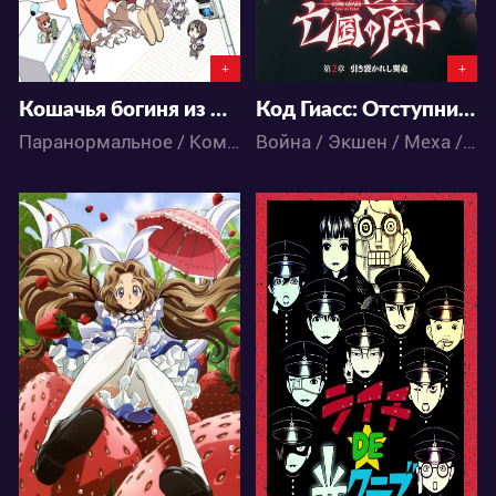
+
+
Кошачья богиня из Яоёродзу OVA
Код Гиасс: Отступник Акито
Паранормальное / Комедия / Аниме
Война / Экшен / Меха / Аниме
4513
4789
1
0
0
2