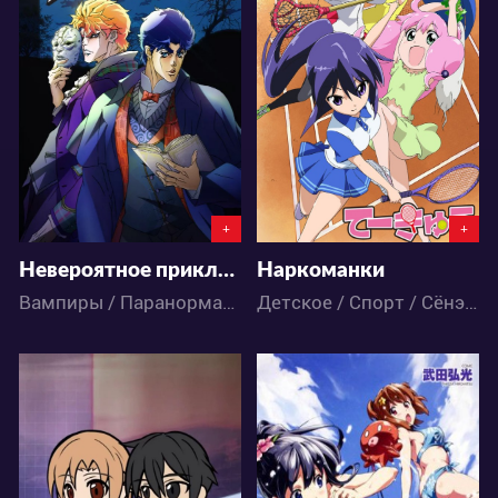
22363
13144
1
39
0
4
+
+
Невероятное приключение ДжоДжо
Наркоманки
Вампиры / Паранормальное / Экшен / Приключения / Сёнэн / Аниме
Детское / Спорт / Сёнэн / Аниме
5542
6743