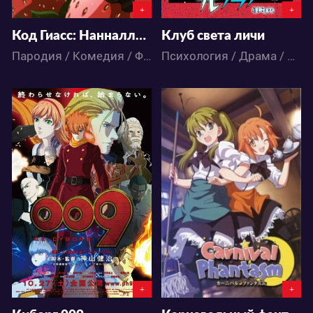
+
+
Код Гиасс: Нанналли в Стране Чудес
Клуб света личи
Пародия / Комедия / Фэнтези / Аниме
Психология / Драма / Комедия / Романтика / Ужасы / Аниме
4517
3253
0
1
0
1
+
+