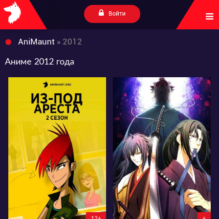
Войти
AniMaunt
» 2012
Аниме 2012 года
11124
4009
8
9
1
0
12+
+