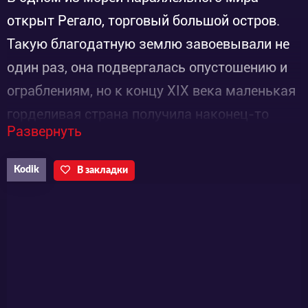
открыт Регало, торговый большой остров.
Такую благодатную землю завоевывали не
один раз, она подвергалась опустошению и
ограблениям, но к концу ХIХ века маленькая
горделивая страна получила наконец-то
Развернуть
независимость. Следит за порядком на
острове и правит им не князь и не король, а
Kodik
В закладки
мафиозная семья! Семья Аркана – пример
«нашего дела», их объединяет дух и кровь,
каждый член семьи обладает мистической
силой, которую получил от контракта с
одним из козырей Таро. Фактический хозяин
острова и глава семьи обзавелся кличкой