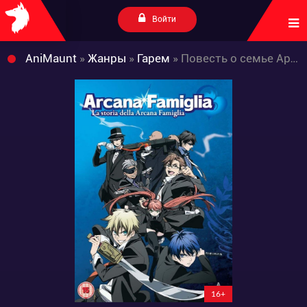
Войти
AniMaunt
»
Жанры
»
Гарем
» Повесть о семье Аркана
16+