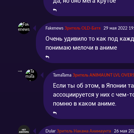
да, но оно мега крутое
Fakenews
Зритель OLD-Батя
29 мая 2022 19
Очень удивило то как под кажд
понимаю мелочи в аниме
TamaTama
Зритель ANIMAUNT LVL OVER
Если ты об этом, в Японии т
ассоциируется у них с чем-то
помню в каком аниме.
Dular
Зритель Накама Анимаунта
26 мая 20