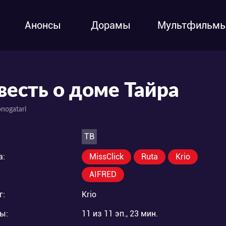
Анонсы
Дорамы
Мультфильм
весть о доме Тайра
nogatari
ТВ
а:
MissClick
Ruta
Krio
AIFRED
г:
Krio
ы:
11 из 11 эп., 23 мин.