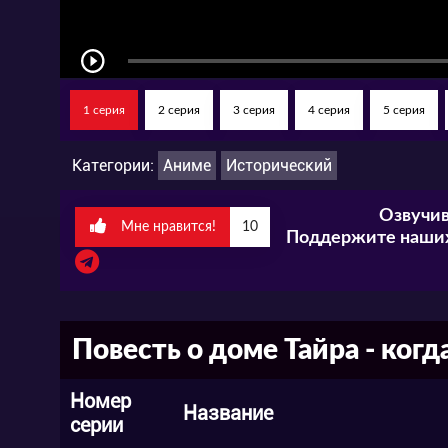
1 серия
2 серия
3 серия
4 серия
5 серия
Категории:
Аниме
Исторический
Озвучив
Мне нравится!
10
Поддержите наших
Повесть о доме Тайра - ког
Номер
Название
серии