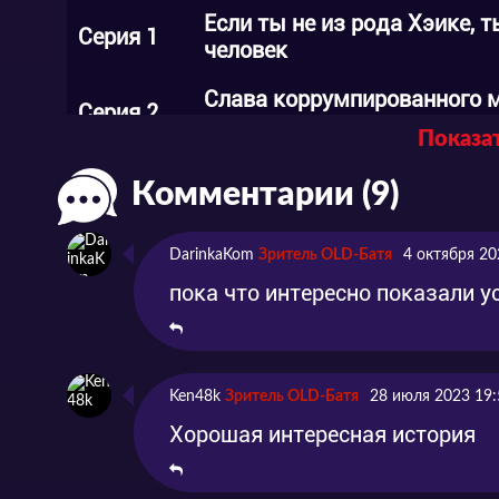
Если ты не из рода Хэике, т
Серия 1
человек
Слава коррумпированного 
Серия 2
сон во сне
Показат
Серия 3
Инцидент Сисигатани
Комментарии (9)
DarinkaKom
Зритель OLD-Батя
4 октября 20
Серия 4
Неписанное дело
пока что интересно показали у
Серия 5
Битва на мосту
Ken48k
Зритель OLD-Батя
28 июля 2023 19:
Серия 6
Городской переход
Хорошая интересная история
Серия 7
Киёмори, Смерть