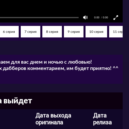
6 серия
7 серия
8 серия
9 серия
10 серия
11 серия
аем для вас днем и ночью с любовью!
 дабберов комментарием, им будет приятно! ^^
да выйдет
Дата выхода
Дата
оригинала
релиза