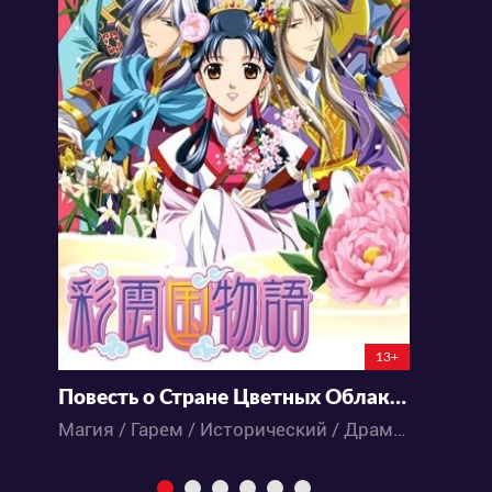
13+
Повесть о Стране Цветных Облаков [ТВ-2]
А
Магия / Гарем / Исторический / Драма / Комедия / Приключения / Романтика / Сёдзё / Фэнтези / Аниме