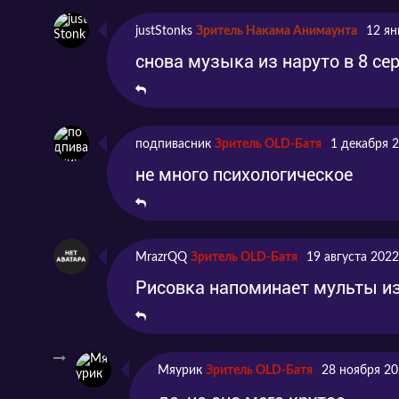
justStonks
Зритель Накама Анимаунта
12 ян
Серия 8
Покидая столицу
снова музыка из наруто в 8 се
Серия 9
Тайра на воде
подпивасник
Зритель OLD-Батя
1 декабря 
не много психологическое
Серия 10
Битва при Данноура
Серия 11
11 серия
MrazrQQ
Зритель OLD-Батя
19 августа 2022
Рисовка напоминает мульты и
Мяурик
Зритель OLD-Батя
28 ноября 20