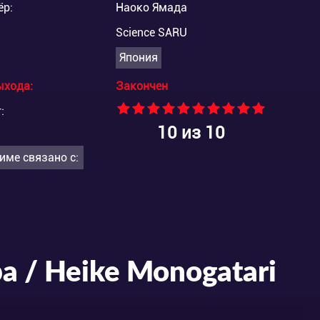
ёр:
Наоко Ямада
Science SARU
Япония
ыхода:
Закончен
:
10
из 10
име связано с:
а / Heike Monogatari