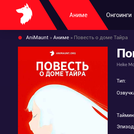
Аниме
Онгоинги
AniMaunt
»
Аниме
» Повесть о доме Тайра
По
Heike Mo
Тип:
Озвучк
Таймин
Эпизод