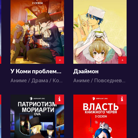
13027
11930
63
40
65
21
+
+
У Коми проблемы с общением 2
Дэаймон
Аниме / Драма / Комедия / Повседневность / Сёнэн / Школа
Аниме / Повседневность / Сёнэн
17355
24367