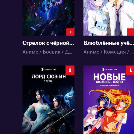
37
35
32
15
+
+
Стрелок с чёрной скалы: Падение
Влюблённые учёные и научное доказательство любви 2
Аниме / Боевик / Драма / Экшен
Аниме / Комедия / Романтика
25767
16856
8
96
11
13