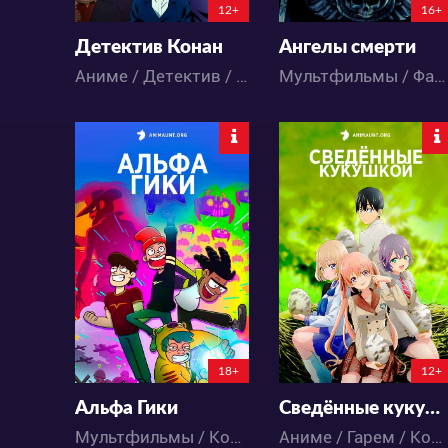
12+
16+
Детектив Конан
Ангелы смерти
Аниме / Детектив / Комедия / Приключения / Сёнэн
Мультфильмы / Фантастика
7196
32468
16
10
111
93
18+
12+
Альфа Гики
Сведённые кукушкой
Мультфильмы / Комедия / Экшен
Аниме / Гарем / Комедия / Романтика / Сёнэн