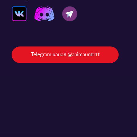
Telegram канал @animaunttttt