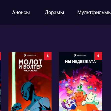
Анонсы
Дорамы
Мультфильм
105475
14707
49
226
21
9