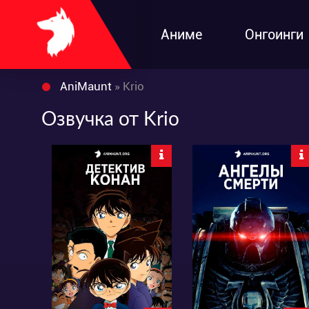
Аниме
Онгоинги
AniMaunt
» Krio
Озвучка от Krio
140404
59747
89
228
39
130