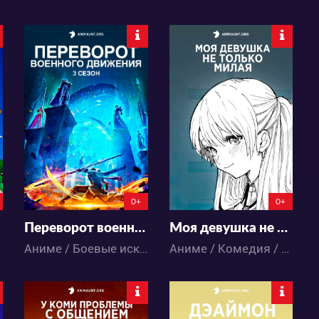
33106
34702
37
118
66
112
0+
0+
Переворот военного движения 3
Моя девушка не только милая
Аниме / Боевые искусства / Исторический / Приключения / Фэнтези / Экшен
Аниме / Комедия / Повседневность / Романтика