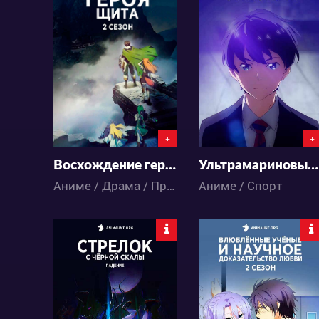
70745
12095
91
282
57
18
+
+
Восхождение героя щита 2 сезон
Ультрамариновые фанфары
Аниме / Драма / Приключения / Сёнэн / Фэнтези / Экшен
Аниме / Спорт
22045
11407