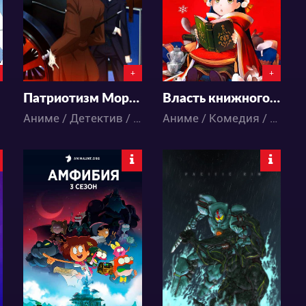
9
16
95
61
+
+
Патриотизм Мориарти OVA
Власть книжного червя 3 сезон
Аниме / Детектив / Исторический / Психология / Сёнэн / Триллер
Аниме / Комедия / Повседневность / Фэнтези
20148
11274
20
21
11
21