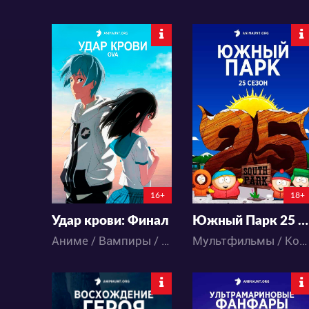
14120
11242
49
271
10
12
16+
18+
Удар крови: Финал
Южный Парк 25 сезон
Аниме / Вампиры / Гарем / Паранормальное / Фэнтези / Экшен / Этти
Мультфильмы / Комедия