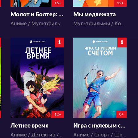
16+
12+
Молот и Болтер: Рука Смерти
Мы медвежата
Аниме / Мультфильмы / Боевик / Ужасы / Фантастика
Мультфильмы / Комедия / Приключения / Фэнтези
46315
45150
139
115
30
15
12+
0+
Летнее время
Игра с нулевым счётом
Аниме / Детектив / Паранормальное / Сёнэн
Аниме / Спорт / Школа