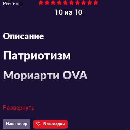
Рейтинг:
10
из 10
Описание
Патриотизм
Мориарти OVA
Развернуть
Конец 19 века – время, когда классовое
разделение общества считалось
Наш плеер
В закладки