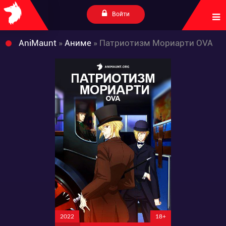
Войти
AniMaunt
»
Аниме
» Патриотизм Мориарти OVA
2022
18+