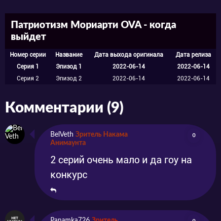
дискриминацией будет непросто. Но
Патриотизм Мориарти OVA - когда
отказаться от намеченной цели он уже не
выйдет
может. И Уильям решается рискнуть,
Номер серии
Название
Дата выхода оригинала
Дата релиза
несмотря на то, что тучи над ним уже
Серия 1
Эпизод 1
2022-06-14
2022-06-14
сгущаются и бывшие союзники готовы
Серия 2
Эпизод 2
2022-06-14
2022-06-14
действовать ради своих целей.
Комментарии (9)
Смотрите все сезоны и ову по аниме
BelVeth
Зритель Накама
0
Патриотизм Мориарти на нашем сайте
Анимаунта
2 серий очень мало и да гоу на
animaunt.org!
конкурс
Panamka726
Зритель