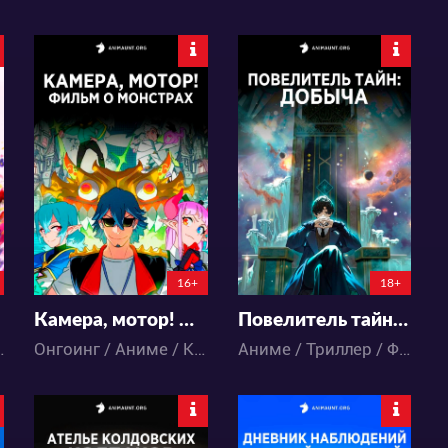
7566
12681
65
34
23
14
16+
18+
Камера, мотор! Фильм о монстрах
Повелитель тайн: Добыча
 / Драма
Онгоинг / Аниме / Комедия
Аниме / Триллер / Фэнтези / Экшен