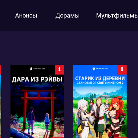
Анонсы
Дорамы
Мультфильм
15683
17931
25
8
27
19
6:20:25:40
5:19:25:40