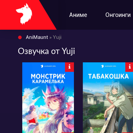
Аниме
Онгоинги
AniMaunt
» Yuji
Озвучка от Yuji
14479
36807
49
21
54
68
6:20:54:40
6:20:54:40