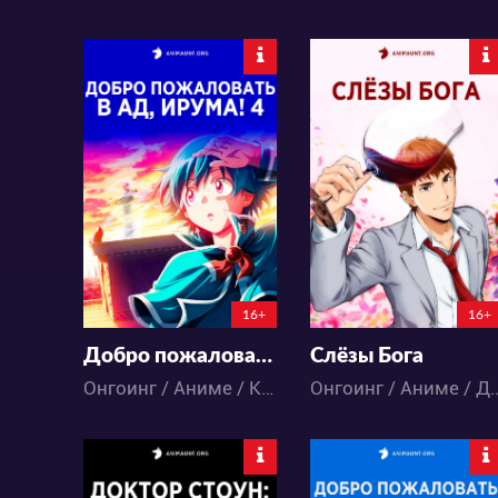
17837
30816
63
41
88
32
1:17:55:40
19:25:40
16+
16+
Добро пожаловать в ад, Ирума! 4
Слёзы Бога
Онгоинг / Аниме / Комедия / Сёнэн / Фэнтези / Школа
Онгоинг / Аниме