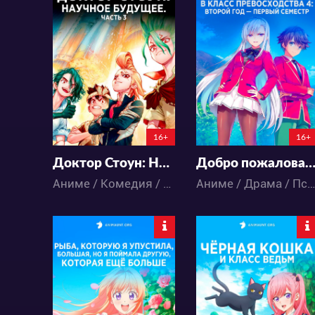
21778
23928
74
35
106
62
16+
16+
Доктор Стоун: Научное будущее. Часть 3
Добро пожаловать в класс превосходства 4: Второй год — Первый семе
Аниме / Комедия / Приключения / Сёнэн / Фантастика
Аниме / Драма / Психология / Триллер / Школа
20221
30445