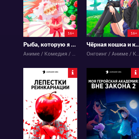
85
53
53
26
2:20:17:40
16+
16+
Рыба, которую я упустила, большая, но я поймала другую, которая ещё больше
Чёрная кошка и клас
Аниме / Комедия / Романтика / Фэнтези
Онгоинг / Аниме / Комедия / Фэнтези /
8735
16354
49
22
71
22