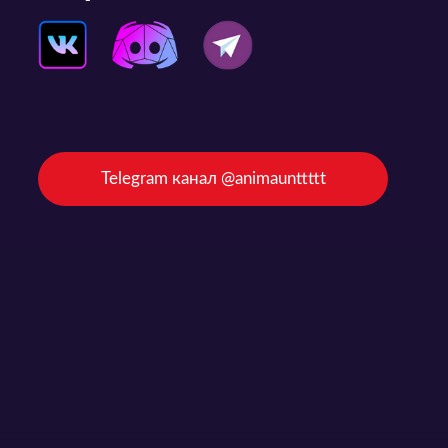
Telegram канал @animaunttttt