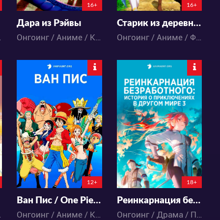
16+
16+
Дара из Рэйвы
Старик из деревни становится Святым мечом 2
едия
Онгоинг / Аниме / Комедия
Онгоинг / Аниме / Фэнтези / Экшен
2100019
28687
871
4813
66
61
2:19:25:40
2:20:54:40
12+
18+
Ван Пис / One Piece (892-... В НАШЕЙ ОЗВУЧКЕ)
Реинкарнация безработного: История о приключениях в другом мире 3
энтези
Онгоинг / Аниме / Комедия / Приключения / Сёнэн / Фэнтези / Экшен
Онгоинг / Драма / Приключения / Фэнтези