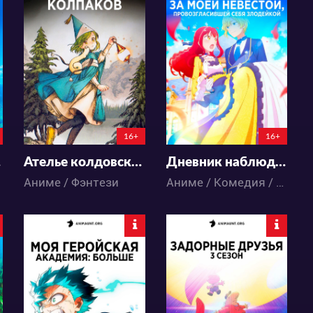
19773
27738
126
75
60
38
16+
16+
стр
Ателье колдовских колпаков
Дневник наблюдений за моей невестой, провозгласившей себя злодейкой
Аниме / Фэнтези
Аниме / Комедия / Романтика / Фэнтези
9208
44060