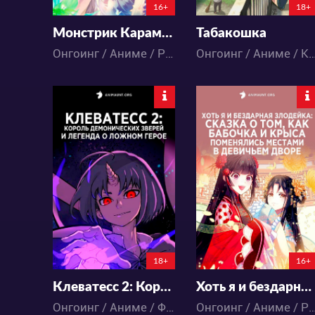
16+
18+
Монстрик Карамелька
Табакошка
Онгоинг / Аниме / Романтика / Школа
Онгоинг / Аниме / Ком
15609
6722
33
30
43
30
5:15:51:40
2:20:25:40
18+
16+
Клеватесс 2: Король демонических зверей и легенда о ложном герое
Хоть я и бездарная злодейка: Сказка о том, как бабочка и крыса поменялись местами в девичьем дворе
Онгоинг / Аниме / Фэнтези / Экшен
Онгоинг / Аниме / Романтика / Ф