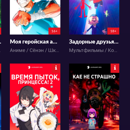
24
10
59
28
16+
18+
с ведьм
Моя геройская академия: Больше
Задорные друзья 3 сезон
 Школа
Аниме / Сёнэн / Школа / Экшен
Мультфильмы / Комедия
13323
11124
79
23
72
27