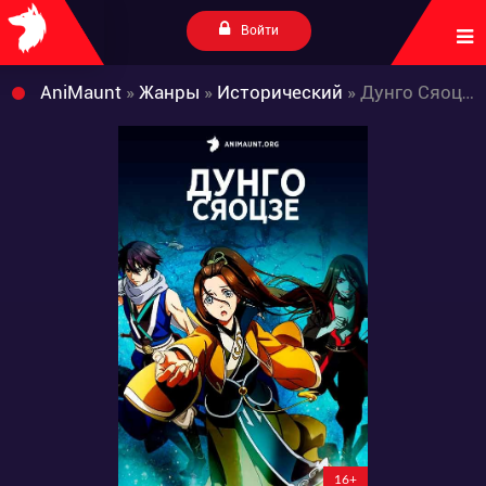
Войти
AniMaunt
»
Жанры
»
Исторический
» Дунго Сяоцзе
16+