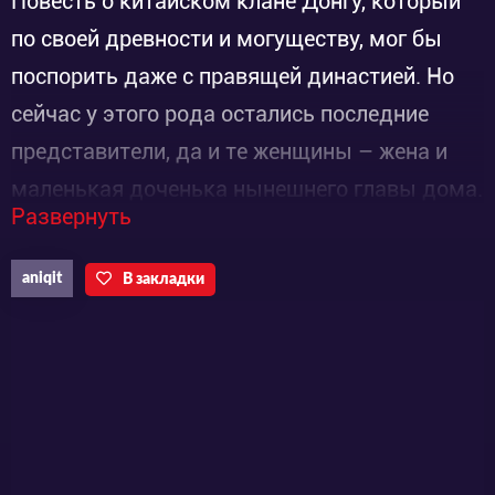
Повесть о китайском клане Донгу, который
по своей древности и могуществу, мог бы
поспорить даже с правящей династией. Но
сейчас у этого рода остались последние
представители, да и те женщины – жена и
маленькая доченька нынешнего главы дома.
Развернуть
Сам даймё неведомым образом пропал, его
не сумели отыскать, теперь только взрослая
aniqit
В закладки
и младшая госпожи несут ответственность
за великую реликвию, что наполняет из
воинов, и всех членов семьи таинственным и
силами, а значит и за судьбу каждого из них
и фамилию в целом. Шли дни за днями,
Сяоцзе постепенно подрастала только