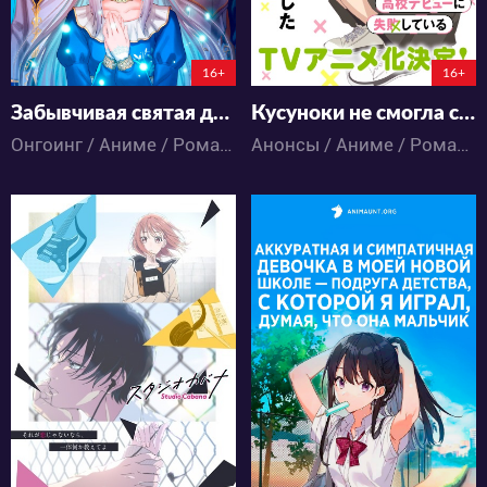
5:10:47:31
121:7:7:31
16+
16+
Забывчивая святая дева неосознанно изливает свою силу
Кусуноки не смогла стать популярной в старшей школе
Онгоинг / Аниме / Романтика / Фэнтези
Анонсы / Аниме / Романтика / Школа
144
10384
1
0
39
16