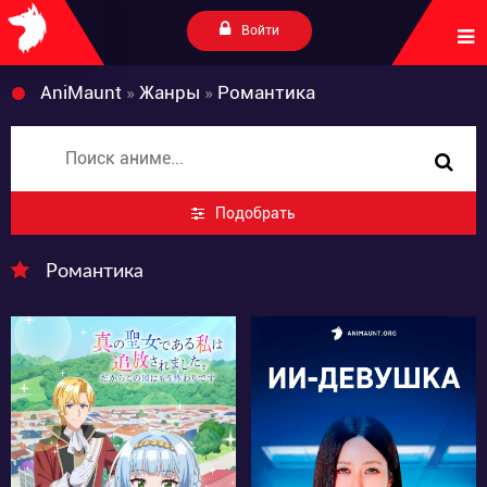
Войти
AniMaunt
»
Жанры
»
Романтика
Подобрать
Романтика
94
2845