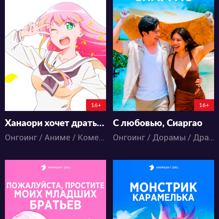
8101
2402
15
10
23
6
2:10:52:31
2:8:36:31
16+
16+
Ханаори хочет драться даже после перерождения
С любовью, Сиаргао
Онгоинг / Аниме / Комедия / Романтика / Фэнтези
Онгоинг / Дорамы / Драма / Комедия / Романтика