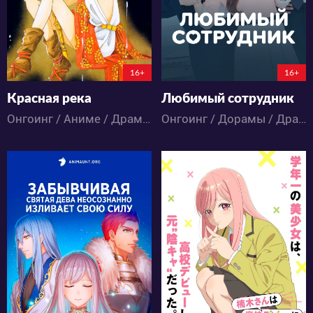
5:11:5:31
5:10:38:31
16+
16+
Красная река
Любимый сотрудник
Онгоинг / Аниме / Драма / Исторический / Приключения / Романтика / Сёдзё / Экшен
Онгоинг / Дорамы / Драма / Комедия / Романтика
15873
203
36
17
2
0