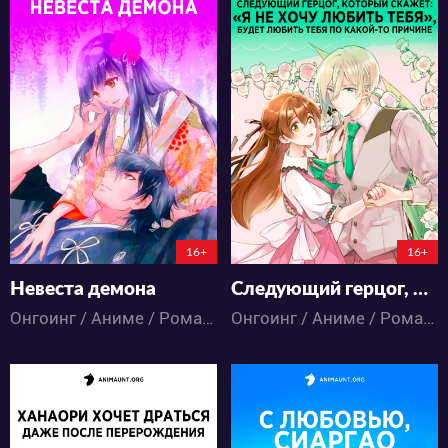
16463
11477
45
23
20
12
2:11:7:31
2:12:8:31
16+
16+
Невеста демона
Следующий герцог, который скажет: «Я не хочу любить тебя», будет любить тебя по какой-то причине
Онгоинг / Аниме / Романтика / Фэнтези
Онгоинг / Аниме / Романтика / Фэнтези