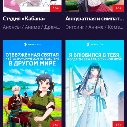
148:7:1:31
4:9:38:31
16+
16+
Студия «Кабана»
Аккуратная и симпатичная девочка в моей новой школе — подруга детства, с которой я играл, думая, что она мальчик
Анонсы / Аниме / Драма / Музыка / Романтика
Онгоинг / Аниме / Комедия / Романтика / Школа
9477
11407
43
26
48
26
4:11:7:31
4:11:7:31
16+
16+