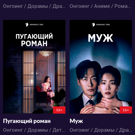
Онгоинг / Дорамы / Драма / Романтика
Онгоинг / Аниме / Романтика / Фэнтези
2994
2091
21
13
32
21
2:10:50:31
3:9:8:31
16+
16+
Пугающий роман
Муж
Онгоинг / Дорамы / Детектив / Комедия / Романтика / Ужасы / Фэнтези
Онгоинг / Дорамы / Драма / Романтика / Триллер