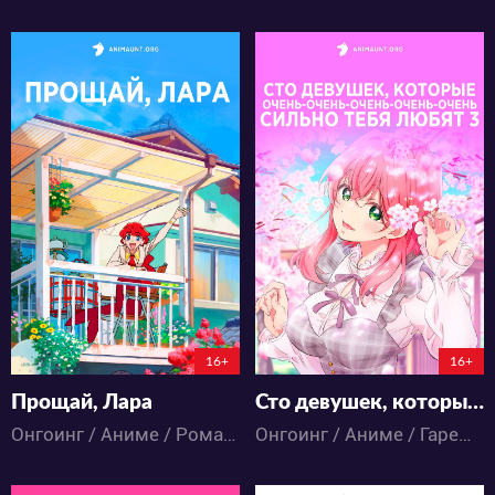
8881
6755
36
25
22
8
3:10:14:31
3:10:48:31
16+
16+
Прощай, Лара
Сто девушек, которые очень-очень-очень-очень-очень сильно тебя любят 3
Онгоинг / Аниме / Романтика / Фэнтези
Онгоинг / Аниме / Гарем / Комедия / Романтика / Школа