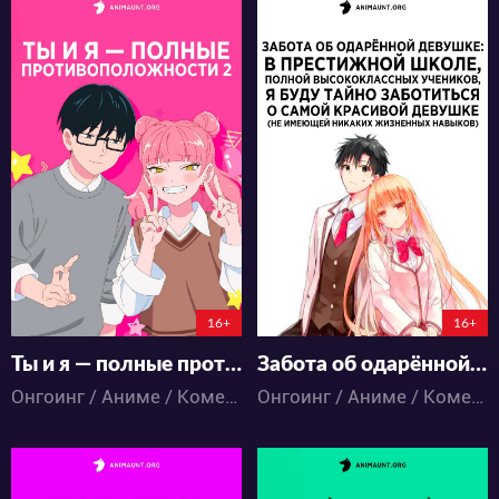
3650
19717
23
11
22
12
3:2:38:31
2:10:13:31
16+
16+
Ты и я — полные противоположности 2
Забота об одарённой девушке: В престижной школе, полной высококлассных учеников, я буду тайно заботиться о самой красивой девушке (не имеющей никаких жизненных навыков)
Онгоинг / Аниме / Комедия / Романтика / Сёнэн / Школа
Онгоинг / Аниме / Комедия / Романтика / Школа