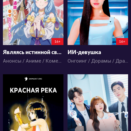
0
0
20
15
148:21:36:31
6:9:8:31
16+
16+
Являясь истинной святой девой, я была изгнана, поэтому этой стране уже конец
ИИ-девушка
Анонсы / Аниме / Комедия / Романтика / Фэнтези
Онгоинг / Дорамы / Драма / Комедия / Романтика
5553
468
42
24
4
4