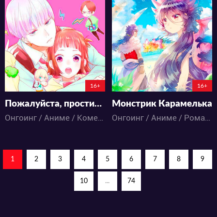
14026
14365
33
15
48
20
1:10:54:31
11:7:31
16+
16+
Пожалуйста, простите моих младших братьев
Монстрик Карамелька
Онгоинг / Аниме / Комедия / Романтика / Сёдзё
Онгоинг / Аниме / Романтика / Школа
1
2
3
4
5
6
7
8
9
10
...
74