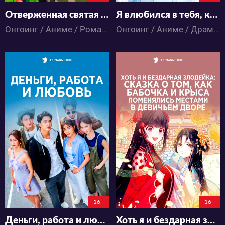
Отверженная святая и её гастрономическое путешествие в другом мире
Я влюбился в тебя, когда ты бежала в лунной ночи
Онгоинг / Аниме / Романтика / Фэнтези
Онгоинг / Аниме / Драма / Романтика
1800
6687
32
15
41
28
3:10:8:31
3:10:38:31
16+
16+
Деньги, работа и любовь
Хоть я и бездарная злодейка: Сказка о том, как бабочка и крыса поменялись местами в девичьем дворе