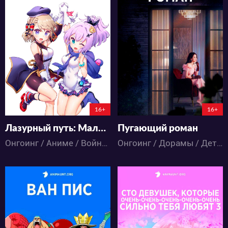
7173
3030
19
8
22
14
2:7:36:31
1:7:51:31
16+
16+
Лазурный путь: Малый вперёд! 2
Пугающий роман
Онгоинг / Аниме / Война / Комедия / Фантастика
Онгоинг / Дорамы / Детектив / Комедия / Романтика / Ужасы / Фэнтези