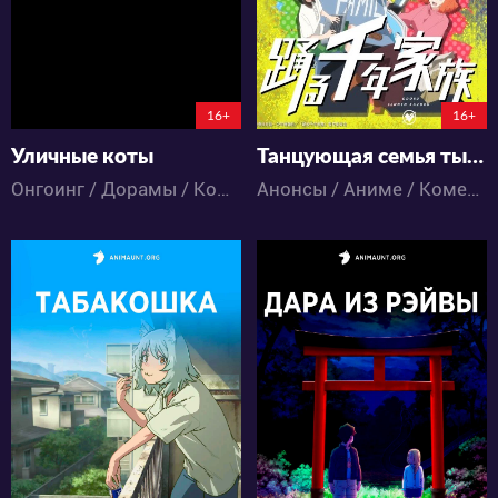
149:15:17:31
16+
16+
Уличные коты
Танцующая семья тысячелетия
Онгоинг / Дорамы / Комедия / Повседневность
Анонсы / Аниме / Комедия / Экшен
37319
15725
54
68
25
8