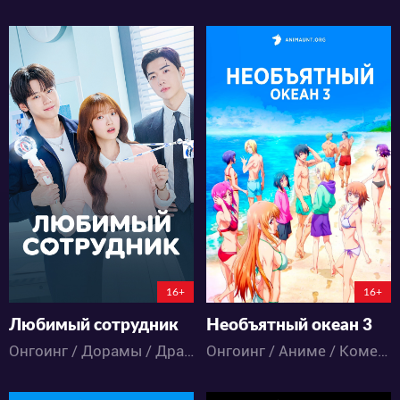
534
9305
4
4
27
17
4:7:39:31
2:21:36:31
16+
16+
Любимый сотрудник
Необъятный океан 3
Онгоинг / Дорамы / Драма / Комедия / Романтика
Онгоинг / Аниме / Комедия