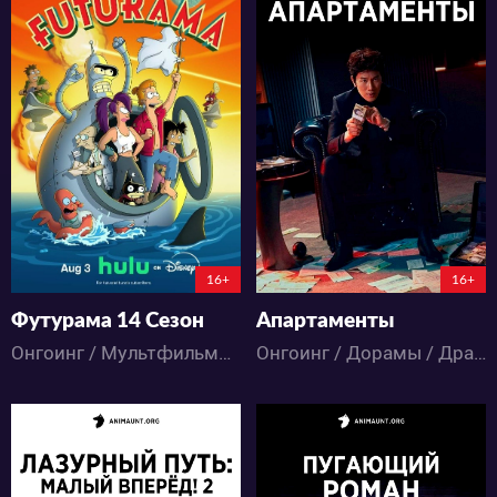
365
2313
7
8
21
10
2:7:39:31
16+
16+
Футурама 14 Сезон
Апартаменты
Онгоинг / Мультфильмы / Комедия / Приключения / Фантастика
Онгоинг / Дорамы / Драма / Комедия