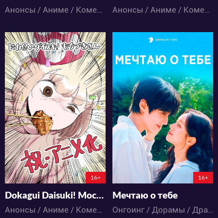
Анонсы / Аниме / Комедия
Анонсы / Аниме / Комедия
134
4223
2
0
43
31
152:14:16:31
2:21:32:31
16+
16+
Dokagui Daisuki! Mochizuki-san
Мечтаю о тебе
Анонсы / Аниме / Комедия
Онгоинг / Дорамы / Драма / Комедия