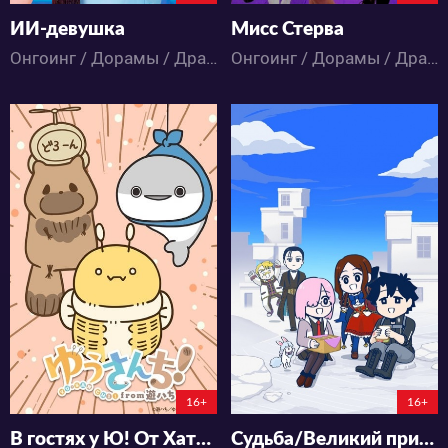
ИИ-девушка
Мисс Стерва
Онгоинг / Дорамы / Драма / Комедия / Романтика
Онгоинг / Дорамы / Драма / Комедия / Мистика
98
128
2
0
3
0
54:16:1:31
0:0:0
16+
16+
В гостях у Ю! От Хати Ю
Судьба/Великий приказ: Рицука Фудзимару не понимает этого 4