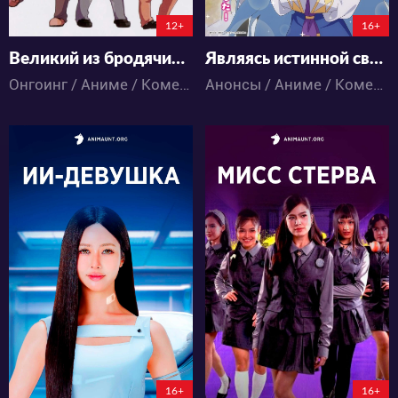
6:4:9:31
147:18:37:31
12+
16+
Великий из бродячих псов: Шуточные истории 2
Являясь истинной святой девой, я была изгнана, поэтому этой стране уже конец
Онгоинг / Аниме / Комедия
Анонсы / Аниме / Комедия / Романтика / Фэнтези
2937
7850
21
15
50
22
5:6:9:31
16+
16+