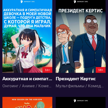
10446
11540
39
16
20
10
3:6:39:31
31:2:20:31
16+
18+
Аккуратная и симпатичная девочка в моей новой школе — подруга детства, с которой я играл, думая, что она мальчик
Президент Кертис
Онгоинг / Аниме / Комедия / Романтика / Школа
Мультфильмы / Комедия