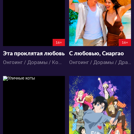
0
1
23
6
7:4:9:31
1:5:37:31
16+
16+
Эта проклятая любовь
С любовью, Сиаргао
Онгоинг / Дорамы / Комедия / Романтика
Онгоинг / Дорамы / Драма / Комедия / Романтика
91
110
0
0
0
0