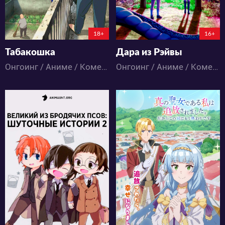
6:8:8:31
6:7:39:31
18+
16+
Табакошка
Дара из Рэйвы
Онгоинг / Аниме / Комедия
Онгоинг / Аниме / Комедия
10057
183
33
19
1
0