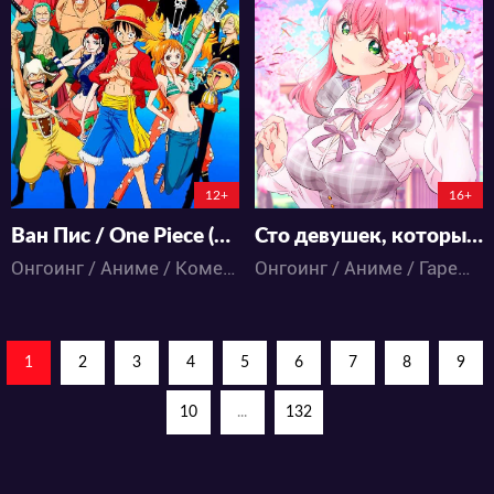
2100197
6773
871
4813
22
8
2:6:39:31
2:7:49:31
12+
16+
Ван Пис / One Piece (892-... В НАШЕЙ ОЗВУЧКЕ)
Сто девушек, которые очень-очень-очень-очень-очень сильно тебя любят 3
Онгоинг / Аниме / Комедия / Приключения / Сёнэн / Фэнтези / Экшен
Онгоинг / Аниме / Гарем / Комедия / Романтика / Школа
1
2
3
4
5
6
7
8
9
10
...
132