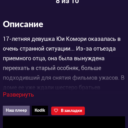
8
из 10
Описание
17-летняя девушка Юи Комори оказалась в
очень странной ситуации... Из-за отъезда
приемного отца, она была вынуждена
переехать в старый особняк, больше
подходивший для снятия фильмов ужасов. В
доме ее уже ждали шестеро братьев
Развернуть
красавцев-вампиров. Чтобы не скучать
одной в доме, Юи стала ходить в одну школу
Наш плеер
Kodik
В закладки
с братьями. А занятия в школе Рётэй
проводятся только ночью. Даже вампирам