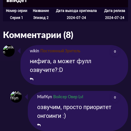
выйдет
Номер серии
Название
Дата выхода оригинала
Дата релиза
Серия 1
Эпизод 2
2024-07-24
2024-07-24
Комментарии (8)
wikin
Постоянный Зритель
0
нифига, а может фулл
озвучите?:D
MiafKyn
Войсер Овер Lvl
0
озвучим, просто приоритет
онгоинги :)