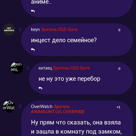
аниме..
keyn
Зритель OLD-Батя
0
инцест дело семейное?
китаец
Зритель OLD-Батя
0
не ну это уже перебор
OverWatch
Зритель
+1
ANIMAUNT LVL OVER9000
Ну прям что сказать, она взяла
и зашла в комнату под замком,