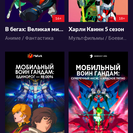
16+
18+
В бегах: Великая миссия
Харли Квинн 5 сезон
Аниме / Фантастика
Мультфильмы / Боевик / Детектив / Комедия / Приключения / Фантастика / Фэнтези
9350
4806
11
9
3
0