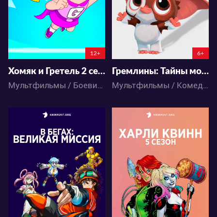
69
20
52
21
12+
6+
Хомяк и Гретель 2 сезон
Гремлины: Тайны могвая 2 сезон
Мультфильмы / Боевик / Комедия / Приключения / Фантастика / Фэнтези
Мультфильмы / Комедия / Приключения / Фэнтези
76221
12811
170
81
84
30