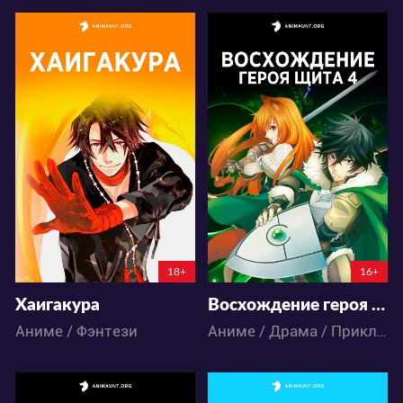
27671
43497
46
34
104
64
18+
16+
Хаигакура
Восхождение героя щита 4
Аниме / Фэнтези
Аниме / Драма / Приключения / Фэнтези / Экшен