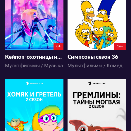
51
82
61
24
0+
16+
Кейпоп-охотницы на демонов | KPop Demon Hunters
Симпсоны сезон 36
Мультфильмы / Музыка
Мультфильмы / Комедия
10304
7743