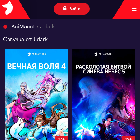
Войти
AniMaunt
» J.dark
Озвучка от J.dark
20951
338386
11
8
286
749
5:1:52:31
36:0:33:31
16+
12+