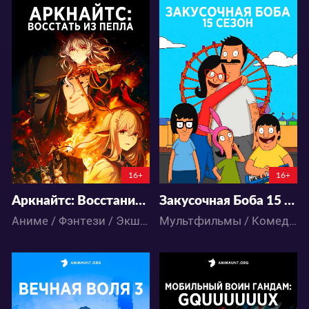
17159
15559
53
31
78
30
16+
16+
Аркнайтс: Восстание из пепла
Закусочная Боба 15 сезон
Аниме / Фэнтези / Экшен
Мультфильмы / Комедия