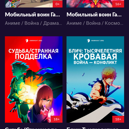
0+
16+
Мобильный воин Гандам: Единорог — RE:0096
Мобильный воин Гандам: Сумеречный Аксис — Красное пятно
Аниме / Война / Драма / Космос / Меха / Фантастика / Экшен
Аниме / Война / Космос / Меха
15315
76970
20
9
88
71
0:0:0
18+
18+