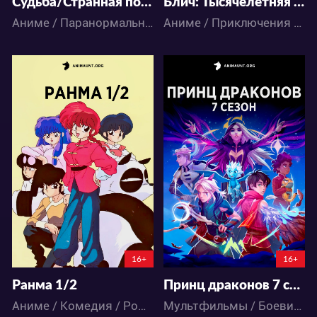
Судьба/Странная подделка
Блич: Тысячелетняя кровавая война — Конфликт
Аниме / Паранормальное / Фэнтези / Экшен
Аниме / Приключения / Сёнэн / Фэнтези / Экшен
19023
8096
53
29
37
18
16+
16+
Ранма 1/2
Принц драконов 7 сезон
Аниме / Комедия / Романтика / Сёнэн / Экшен / Этти
Мультфильмы / Боевик / Драма / Приключения / Триллер / Фэнтези