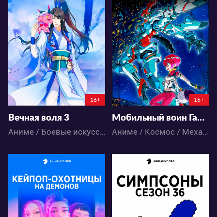
228037
17220
137
219
36
10
16+
16+
Вечная воля 3
Мобильный воин Гандам: GQuuuuuuX
Аниме / Боевые искусства / Исторический / Приключения / Фэнтези / Экшен
Аниме / Космос / Меха / Фантастика / Экшен
58152
14941