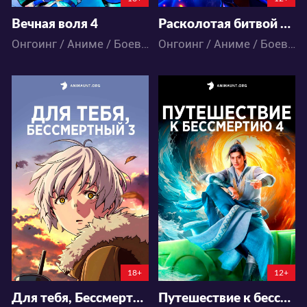
Вечная воля 4
Расколотая битвой синева небес 5
Онгоинг / Аниме / Боевые искусства / Исторический / Приключения / Фэнтези / Экшен
Онгоинг / Аниме / Боевые искусства / Приключения / Экшен
35146
126980
181
95
79
187
18+
12+
Для тебя, Бессмертный 3
Путешествие к бессмертию 4