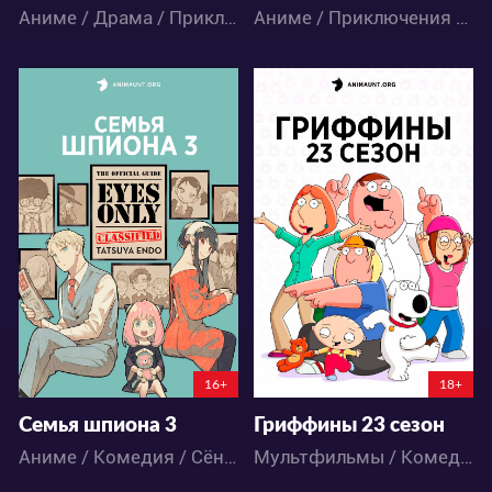
Аниме / Драма / Приключения / Паранормальное / Сёнэн
Аниме / Приключения / Фэнтези / Экшен
24183
20379
167
119
87
44
16+
18+
Семья шпиона 3
Гриффины 23 сезон
Аниме / Комедия / Сёнэн / Экшен
Мультфильмы / Комедия