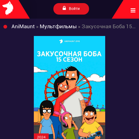
Войти
AniMaunt
»
Мультфильмы
» Закусочная Боба 15 сезон
2024