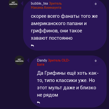
bubble._tea
Зритель
0
Накама Анимаунта
скорее всего фанаты того же
американского папани и
гриффинов, они такое
хавают постоянно
Dandy
Зритель OLD-
0
Батя
Да Грифины ещё хоть как-
то, типо классики уже. Но
этот мульт даже и близко
не рядом