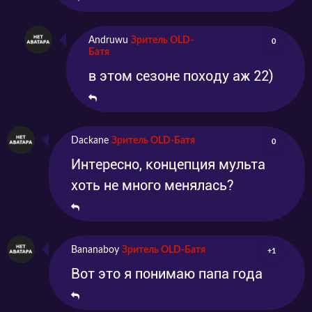
Andruwu
Зритель OLD-
0
Батя
в этом сезоне походу аж 22)
Dackane
Зритель OLD-Батя
0
Интересно, концепция мульта
хоть не много менялась?
Bananaboy
Зритель OLD-Батя
+1
Вот это я понимаю папа года