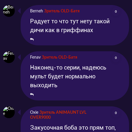
Berneh
Зритель OLD-Батя
0
Радует то что тут нету такой
дичи как в гриффинах
Fenav
Зритель OLD-Батя
0
Наконец-то серии, надеюсь
мульт будет нормально
выходить
Oxie
Зритель ANIMAUNT LVL
0
OVER9000
Закусочная боба это прям топ,