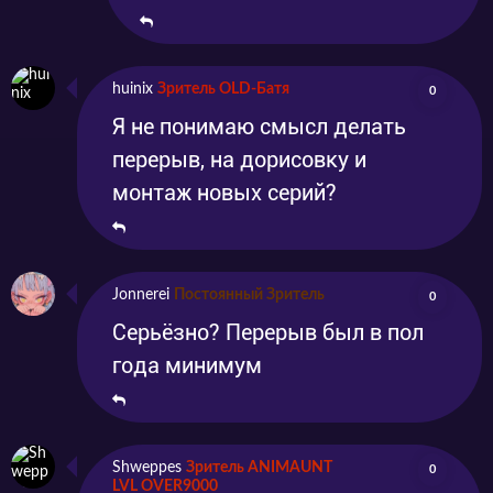
huinix
Зритель OLD-Батя
0
Я не понимаю смысл делать
перерыв, на дорисовку и
монтаж новых серий?
Jonnerei
Постоянный Зритель
0
Серьёзно? Перерыв был в пол
года минимум
Shweppes
Зритель ANIMAUNT
0
LVL OVER9000