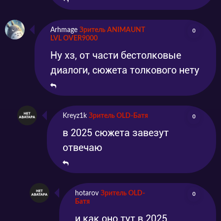
Arhmage
Зритель ANIMAUNT
0
LVL OVER9000
Ну хз, от части бестолковые
диалоги, сюжета толкового нету
Kreyz1k
Зритель OLD-Батя
0
в 2025 сюжета завезут
отвечаю
hotarov
Зритель OLD-
0
Батя
и как оно тут в 2025,