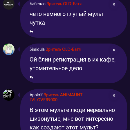
Бабелло
Зритель OLD-Батя
0
чето немного глупый мульт
чутка
Simidula
Зритель OLD-Батя
0
Ой блин регистрация в их кафе,
утомительное дело
Apokrif
Зритель ANIMAUNT
0
LVL OVER9000
В этом мульте люди нереально
шизонутые, мне вот интересно
как создают этот мульт?