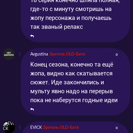
18 серия конечно шляпа полная,
где-то с минуту смотришь на
жопу персонажа и получаешь
так званый релакс
Avgustina
Зритель OLD-Батя
0
Конец сезона, конечно та ещё
жопа, видно как скатывается
сюжет. Иде закончились и
мульту явно надо на перерыв
пока не наберутся годные идеи
EVICK
Зритель OLD-Батя
0