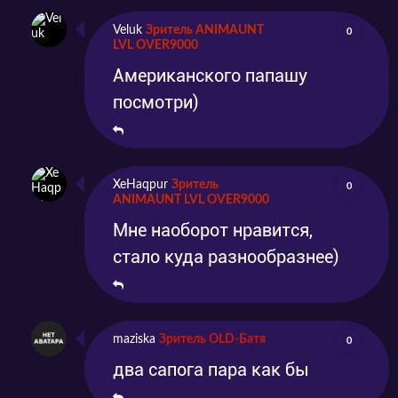
Veluk
Зритель ANIMAUNT
0
LVL OVER9000
Американского папашу
посмотри)
XeHaqpur
Зритель
0
ANIMAUNT LVL OVER9000
Мне наоборот нравится,
стало куда разнообразнее)
maziska
Зритель OLD-Батя
0
два сапога пара как бы