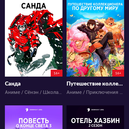
26168
44328
97
48
110
97
16+
16+
Санда
Путешествие коллекционера по другому миру
Аниме / Сёнэн / Школа / Экшен
Аниме / Приключения / Фэнтези