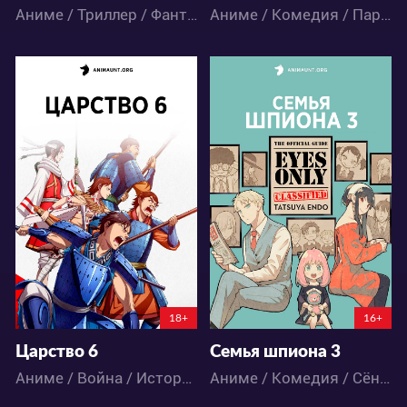
Аниме / Триллер / Фантастика
Аниме / Комедия / Пародия / Экшен
34023
24184
60
30
167
119
18+
16+
Царство 6
Семья шпиона 3
Аниме / Война / Исторический / Экшен
Аниме / Комедия / Сёнэн / Экшен