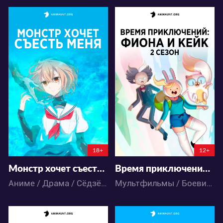
26212
16943
79
28
105
49
18+
12+
Монстр хочет съесть меня
Время приключений: Фиона и Кейк 2 сезон
Аниме / Драма / Сёдзё-ай
Мультфильмы / Боевик / Комедия / Приключения / Фантастика / Фэнтези