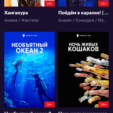
18+
16+
Хаигакура
Пойдём в караоке! | Let's Go Karaoke!
Аниме / Фэнтези
Аниме / Комедия / Музыка
40842
19914
39
57
74
18
16+
16+