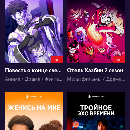
17831
13539
27
14
85
46
18+
18+
Повесть о конце света 3
Отель Хазбин 2 сезон
Аниме / Драма / Фэнтези / Экшен
Мультфильмы / Драма / Комедия / Музыка / Ужасы / Фэнтези
22784
12232