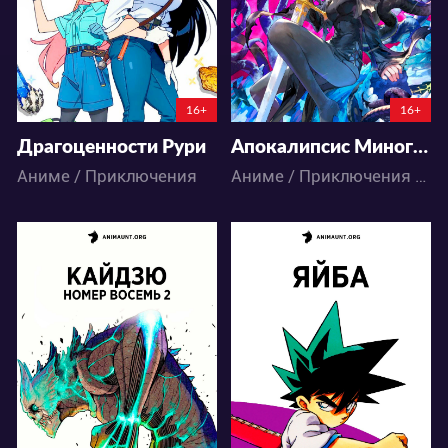
142
71
92
108
16+
16+
Драгоценности Рури
Апокалипсис Миногры: Покорение другого мира начинается с разрушенной цивилизации
Аниме / Приключения
Аниме / Приключения / Фэнтези
55246
21256
106
78
57
30