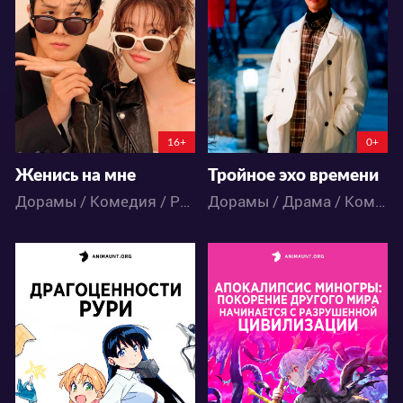
37
13
7
5
16+
0+
Женись на мне
Тройное эхо времени
Дорамы / Комедия / Романтика
Дорамы / Драма / Комедия
18681
69149