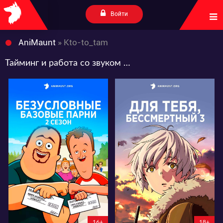
Войти
AniMaunt
» Kto-to_tam
Тайминг и работа со звуком от Kto-to_tam
13926
35156
54
31
181
95
16+
18+