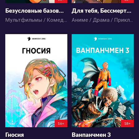
Безусловные базовые парни 2 сезон
Для тебя, Бессмертный 3
Мультфильмы / Комедия
Аниме / Драма / Приключения / Паранормальное / Сёнэн
36314
65915
160
63
101
71
16+
18+
Гносия
Ванпанчмен 3