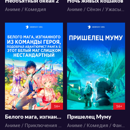
Необъятный океан 2
Ночь живых кошаков
Аниме / Комедия
Аниме / Сёнэн / Ужасы / Экшен
48502
35730
70
50
110
50
16+
16+
Белого мага, изгнанного из команды героя, подобрал авантюрист ранга S: Этот белый маг слишком нестандартный
Пришелец Муму
Аниме / Приключения / Фэнтези
Аниме / Комедия / Фантастика