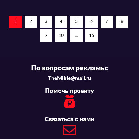
1
2
3
4
5
6
7
8
9
10
...
16
По вопросам рекламы:
TheMikle@mail.ru
Помочь проекту
Связаться с нами