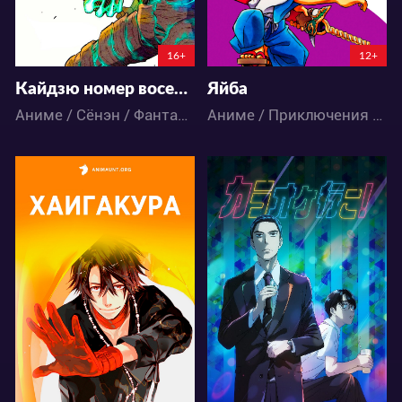
16+
12+
Кайдзю номер восемь 2
Яйба
Аниме / Сёнэн / Фантастика / Экшен
Аниме / Приключения / Сёнэн
27673
6931
46
34
46
24