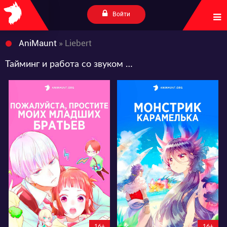
Войти
AniMaunt
» Liebert
Тайминг и работа со звуком от Liebert
14477
14754
34
18
54
27
5:7:53:40
4:8:6:40
16+
16+