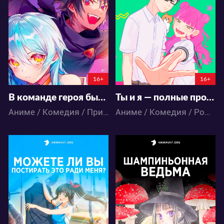
80
31
81
23
16+
16+
В команде героя была милая девушка, так что я признался ей
Ты и я — полные противоположности
Аниме / Комедия / Приключения / Романтика / Фэнтези
Аниме / Комедия / Романтика / Сёнэн / Школа
19422
13858