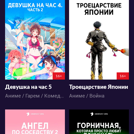
13312
11913
61
29
106
45
16+
16+
Девушка на час 5
Троецарствие Японии
Аниме / Гарем / Комедия / Романтика / Сёнэн
Аниме / Война