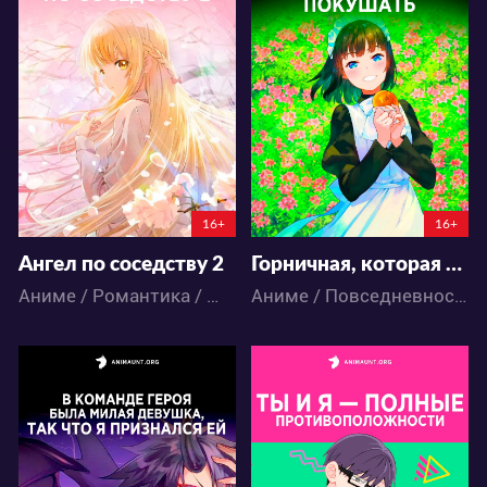
17365
14587
84
37
84
32
16+
16+
Ангел по соседству 2
Горничная, которая просто любит покушать
Аниме / Романтика / Школа
Аниме / Повседневность
30730
12825