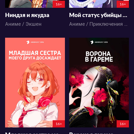
16+
16+
Ниндзя и якудза
Мой статус убийцы очевидно превосходит геройский
Аниме / Экшен
Аниме / Приключения / Фэнтези / Экшен
27015
16925
82
48
132
58
16+
16+