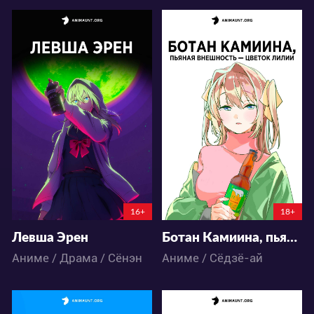
4904
12852
56
25
74
36
16+
18+
Левша Эрен
Ботан Камиина, пьяная внешность — цветок лилии
Аниме / Драма / Сёнэн
Аниме / Сёдзё-ай