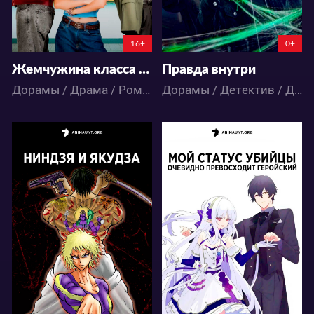
16+
0+
Жемчужина класса Е: Темная сторона
Правда внутри
Дорамы / Драма / Романтика / Школа
Дорамы / Детектив / Драма / Триллер
22264
50970
92
41
83
61