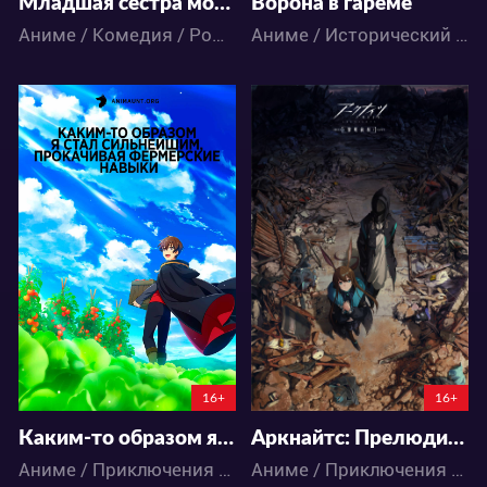
Младшая сестра моего друга досаждает
Ворона в гареме
Аниме / Комедия / Романтика
Аниме / Исторический / Фэнтези
38866
25510
125
274
60
39
16+
16+
Каким-то образом я стал сильнейшим, прокачивая фермерские навыки
Аркнайтс: Прелюдия к рассвету
Аниме / Приключения / Фэнтези / Экшен
Аниме / Приключения / Фэнтези / Экшен