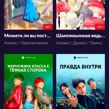
93
42
103
48
16+
16+
Можете ли вы постирать это ради меня?
Шампиньонная ведьма
Аниме / Приключения
Аниме / Драма / Приключения / Романтика / Фэнтези
28972
14627
71
41
29
9