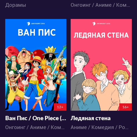
Дорамы
Онгоинг / Аниме / Комедия
2101008
11571
871
4813
79
31
6:37:40
12+
16+
Ван Пис / One Piece (892-... В НАШЕЙ ОЗВУЧКЕ)
Ледяная стена
Онгоинг / Аниме / Комедия / Приключения / Сёнэн / Фэнтези / Экшен
Аниме / Комедия / Романтика / Школа