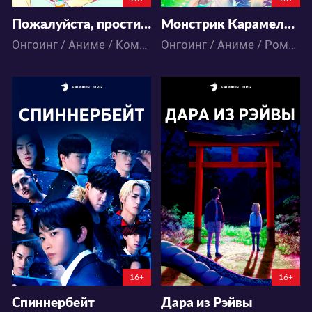
Пожалуйста, простите моих младших братьев
Монстрик Карамелька
Онгоинг / Аниме / Комедия / Романтика / Сёдзё
Онгоинг / Аниме / Романтика / Школа
2161
15805
12
8
25
8
4:7:38:40
4:7:37:40
16+
16+
Спиннербейт
Дара из Рэйвы