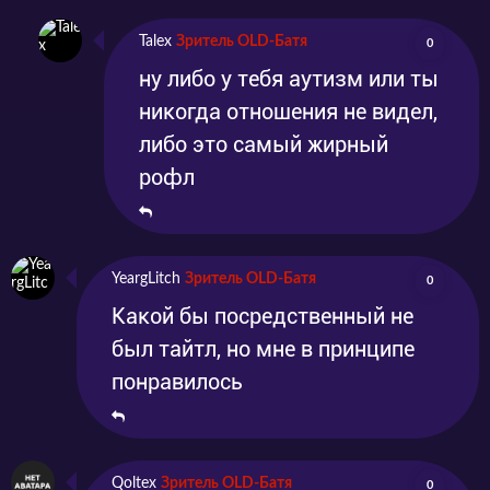
Talex
Зритель OLD-Батя
0
ну либо у тебя аутизм или ты
никогда отношения не видел,
либо это самый жирный
рофл
YeargLitch
Зритель OLD-Батя
0
Какой бы посредственный не
был тайтл, но мне в принципе
понравилось
Qoltex
Зритель OLD-Батя
0