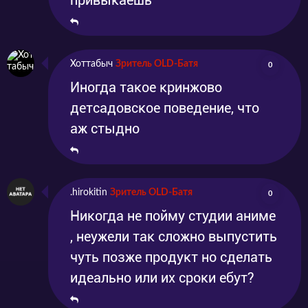
привыкаешь
Хоттабыч
Зритель OLD-Батя
0
Иногда такое кринжово
детсадовское поведение, что
аж стыдно
.hirokitin
Зритель OLD-Батя
0
Никогда не пойму студии аниме
, неужели так сложно выпустить
чуть позже продукт но сделать
идеально или их сроки ебут?