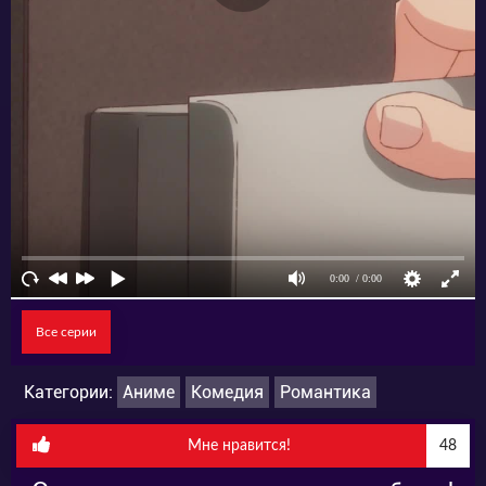
при условии, что тот «сыграет» парня своей
излишне скромной дочери по имени Масиро.
Причем, по-настоящему влюбляться
кузенам строго запрещено!
Все серии
Категории:
Аниме
Комедия
Романтика
Мне нравится!
48