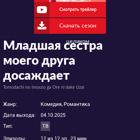
Смотреть трейлер
Скачать сезон
целиком
Младшая сестра
моего друга
досаждает
Tomodachi no Imouto ga Ore ni dake Uzai
Жанр:
Комедия, Романтика
Дата выхода:
04.10.2025
Тип:
ТВ
Эпизоды:
12 из 12 эп., 23 мин.