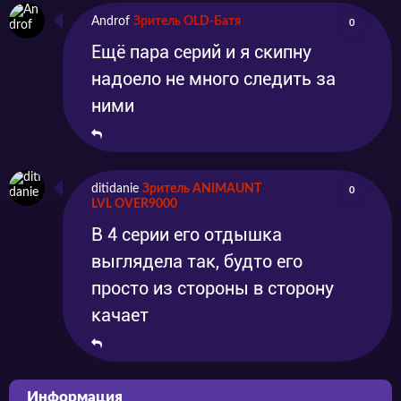
Androf
Зритель OLD-Батя
0
Ещё пара серий и я скипну
надоело не много следить за
ними
ditidanie
Зритель ANIMAUNT
0
LVL OVER9000
В 4 серии его отдышка
выглядела так, будто его
просто из стороны в сторону
качает
Информация