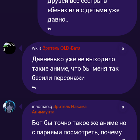
друзей все сестры в
ебенях или с детьми уже
давно..
wkila
Зритель OLD-Батя
0
Давненько уже не выходило
такие аниме, что бы меня так
бесили персонажи
maomao.q
Зритель Накама
0
Анимаунта
Вот бы точно такое же аниме но
с парнями посмотреть, почему