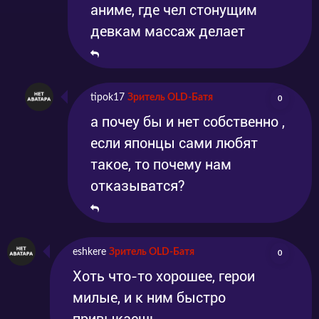
аниме, где чел стонущим
девкам массаж делает
tipok17
Зритель OLD-Батя
0
а почеу бы и нет собственно ,
если японцы сами любят
такое, то почему нам
отказыватся?
eshkere
Зритель OLD-Батя
0
Хоть что-то хорошее, герои
милые, и к ним быстро