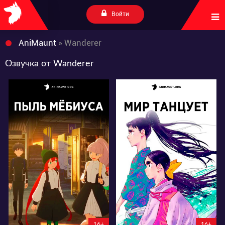
Войти
AniMaunt
» Wanderer
Озвучка от Wanderer
4155
14788
21
8
38
15
5:16:7:0
2:16:7:0
16+
16+