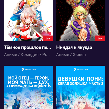
75
50
92
41
16+
16+
Тёмное прошлое перевоплощённой злодейки
Ниндзя и якудза
Аниме / Комедия / Романтика / Сёдзё / Фэнтези
Аниме / Экшен
31638
13014