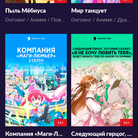
Пыль Мёбиуса
Мир танцует
Онгоинг / Аниме / Повседневность / Школа
Онгоинг / Аниме / Драма / Исторический
5812
11842
17
8
20
12
17:37:0
19:7:0
16+
16+
Компания «Маги-Люмьер» 2 сезон
Следующий герцог, который скажет: «Я не хочу любить тебя», будет любить тебя по какой-то причине