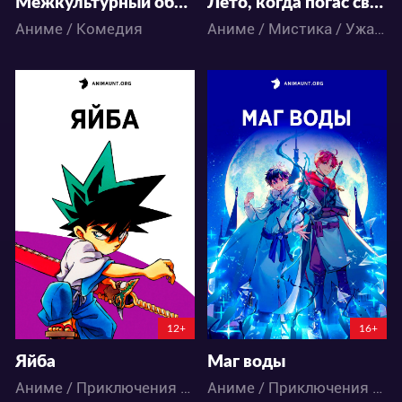
Межкультурный обмен с девушкой у игровых автоматов
Лето, когда погас свет
Аниме / Комедия
Аниме / Мистика / Ужасы
21256
54764
57
30
84
69
12+
16+
Яйба
Маг воды
Аниме / Приключения / Сёнэн
Аниме / Приключения / Фэнтези