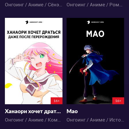
Онгоинг / Аниме / Сёнэн / Экшен
Онгоинг / Аниме / Романтика / Фэнтези
8135
15881
15
10
104
53
17:51:0
12:52:0
16+
16+
Ханаори хочет драться даже после перерождения
Мао
Онгоинг / Аниме / Комедия / Романтика / Фэнтези
Онгоинг / Аниме / Исторический / Сёнэн