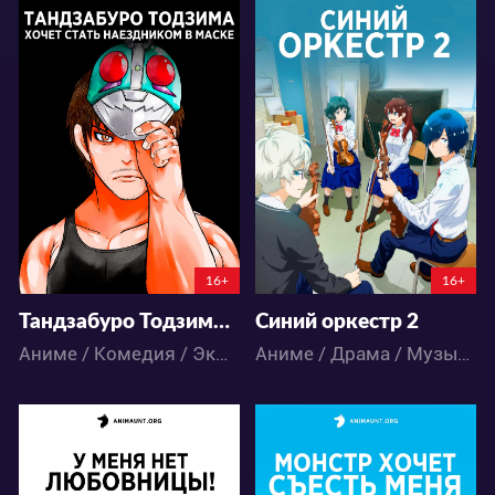
27288
17053
102
33
99
35
16+
16+
Тандзабуро Тодзима хочет стать Наездником в маске
Синий оркестр 2
Аниме / Комедия / Экшен
Аниме / Драма / Музыка / Школа