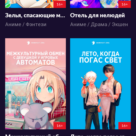
16+
16+
Зелья, спасающие меня
Отель для нелюдей
Аниме / Фэнтези
Аниме / Драма / Экшен
17443
27500
101
37
70
26
16+
16+