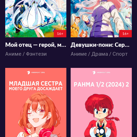
86
66
73
31
16+
16+
Мой отец — герой, моя мать — дух, а я перерождённая их дочерью
Девушки-пони: Серая Золушка. Часть 2
Аниме / Фэнтези
Аниме / Драма / Спорт
27009
20163
82
48
53
17