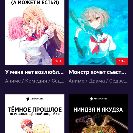
87824
26211
99
191
79
28
18+
18+
У меня нет возлюбленной! (А может есть?!)
Монстр хочет съесть меня
Аниме / Комедия / Сёдзё-ай / Школа
Аниме / Драма / Сёдзё-ай
33409
22256