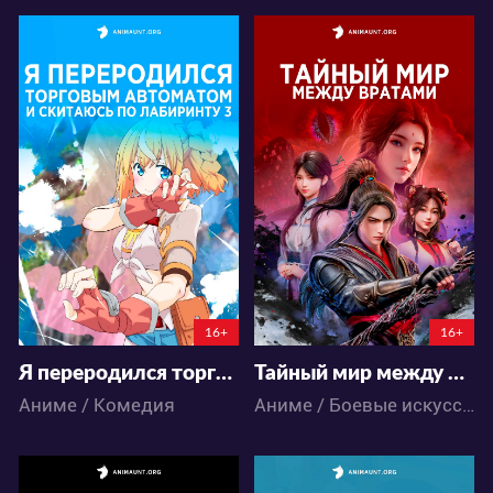
13547
40751
69
32
65
41
16+
16+
Я переродился торговым автоматом и скитаюсь по лабиринту 3
Тайный мир между вратами
Аниме / Комедия
Аниме / Боевые искусства / Приключения / Экшен