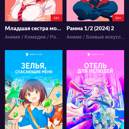
16+
16+
Младшая сестра моего друга досаждает
Ранма 1/2 (2024) 2
Аниме / Комедия / Романтика
Аниме / Боевые искусства / Комедия / Романтика / Сёнэн / Школа / Экшен / Этти
38427
21678
110
80
74
30