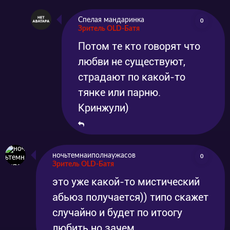
Спелая мандаринка
0
Зритель OLD-Батя
Потом те кто говорят что
любви не существуют,
страдают по какой-то
тянке или парню.
Кринжули)
ночьтемнаиполнаужасов
0
Зритель OLD-Батя
это уже какой-то мистический
абьюз получается)) типо скажет
случайно и будет по итоогу
любить но зачем