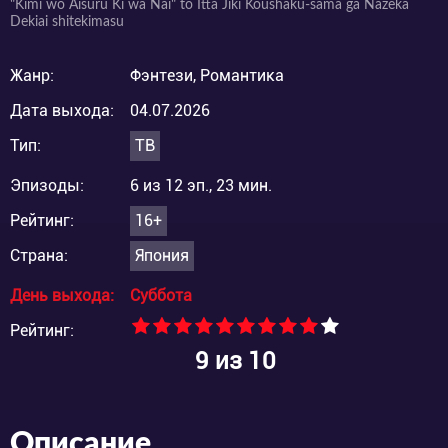
"Kimi wo Aisuru Ki wa Nai" to Itta Jiki Koushaku-sama ga Nazeka
Dekiai shitekimasu
Жанр:
Фэнтези, Романтика
Дата выхода:
04.07.2026
Тип:
ТВ
Эпизоды:
6 из 12 эп., 23 мин.
Рейтинг:
16+
Страна:
Япония
День выхода:
Суббота
Рейтинг:
9
из 10
Описание