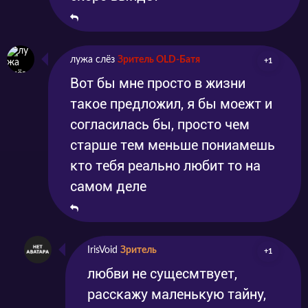
лужа слёз
Зритель OLD-Батя
+1
Вот бы мне просто в жизни
такое предложил, я бы моежт и
согласилась бы, просто чем
старше тем меньше пониамешь
кто тебя реально любит то на
самом деле
IrisVoid
Зритель
+1
любви не сущесмтвует,
расскажу маленькую тайну,