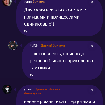
sonm
Зритель
0
Для меня все эти сюжетки с
принцами и принцессами
одинаковые))
FUCHI
Давний Зритель
0
Так оно и есть, но иногда
реально бывают прикольные
тайтлики
yu.nani
Зритель Накама
0
Анимаунта
ненене романтика с герцогами и