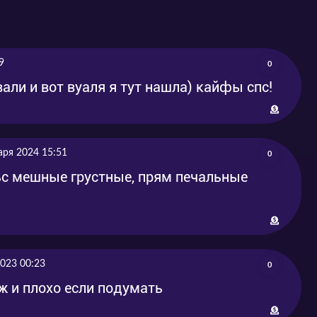
9
0
вали и вот вуаля я тут нашла) кайфы спс!
аря 2024 15:51
0
ьс мешные грустные, прям печальные
2023 00:23
0
уж и плохо если подумать