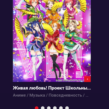
+
Живая любовь! Проект Школьный Идол: Фильм
П
Аниме / Музыка / Повседневность / Школа
И