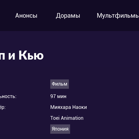
Анонсы
Дорамы
Мультфильм
п и Кью
Фильм
ьность:
97 мин
ёр:
Мияхара Наоки
Toei Animation
Япония