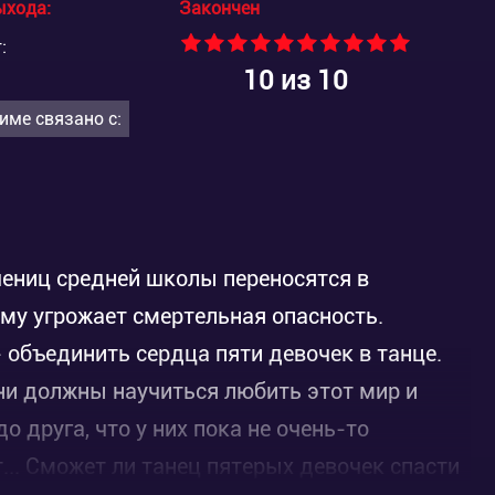
ыхода:
Закончен
:
10
из 10
име связано с:
ениц средней школы переносятся в
му угрожает смертельная опасность.
 объединить сердца пяти девочек в танце.
ни должны научиться любить этот мир и
о друга, что у них пока не очень-то
... Сможет ли танец пятерых девочек спасти