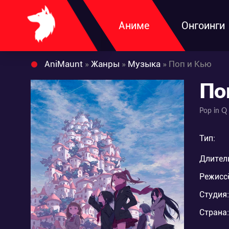
Аниме
Онгоинги
AniMaunt
»
Жанры
»
Музыка
» Поп и Кью
По
Pop in Q
Тип:
Длител
Режисс
Студия:
Страна: