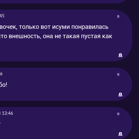
45
0
вочек, только вот исуми понравилась
то внешность, она не такая пустая как
56
0
бо!
 13:46
0
т