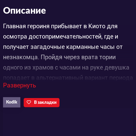
Описание
Главная героиня прибывает в Киото для
осмотра достопримечательностей, где и
получает загадочные карманные часы от
незнакомца. Пройдя через врата тории
одного из храмов с часами на руке девушка
попадает в альтернативный вариант периода
Развернуть
Бакумацу - последних лет эпохи Эдо, и
теперь должна найти способ вернуться в
Kodik
В закладки
настоящее.