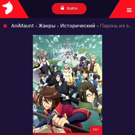
Войти
AniMaunt
»
Жанры
»
Исторический
» Парень из эпохи Бакумацу
16+