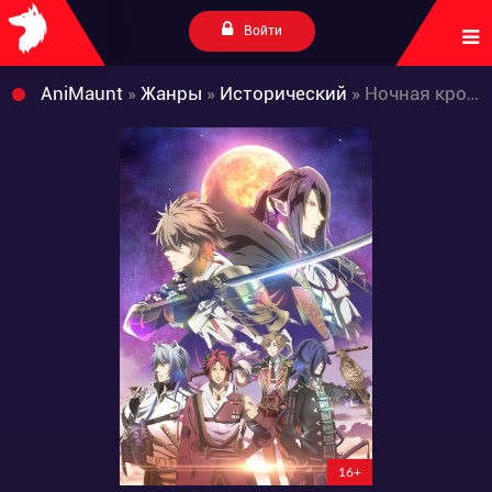
Войти
AniMaunt
»
Жанры
»
Исторический
» Ночная кровь эпохи Сенгоку
16+