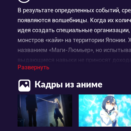
В результате определенных событий, ср
появляются волшебницы. Когда их колич
идея создать специальные организации,
монстров «кайи» на территории Японии.
названием «Маги-Люмьер», но испытыва
выдающиеся навыки не приносят дохода 
Развернуть
определенный момент главная героиня с
Кана Сакураги. Новая знакомая лишена 
Кадры из аниме
умная и прекрасно усваивает информац