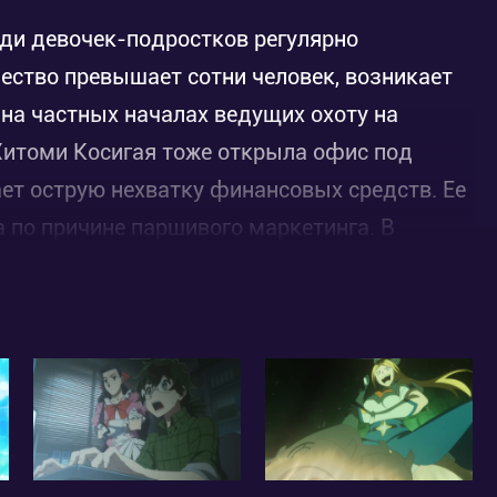
еди девочек-подростков регулярно
ество превышает сотни человек, возникает
 на частных началах ведущих охоту на
 Хитоми Косигая тоже открыла офис под
ет острую нехватку финансовых средств. Ее
по причине паршивого маркетинга. В
талкивается с обычной смертной по имени
сверхъестественных способностей, зато
ию.