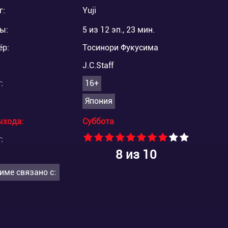
г:
Yuji
ы:
5 из 12 эп., 23 мин.
ёр:
Тосинори Фукусима
J.C.Staff
:
16+
Япония
ыхода:
Суббота
:
8
из 10
име связано с: