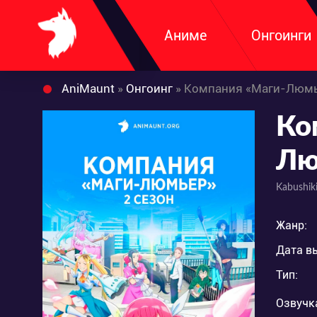
Аниме
Онгоинги
AniMaunt
»
Онгоинг
» Компания «Маги-Люмь
Ко
Лю
Kabushik
Жанр:
Дата в
Тип:
Озвучк