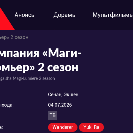
Анонсы
Дорамы
Мультфильм
ер» 2 сезон
мпания «Маги-
мьер» 2 сезон
igaisha Magi-Lumière 2 season
Сёнэн, Экшен
ыхода:
04.07.2026
ТВ
а:
Wanderer
Yuki Ra