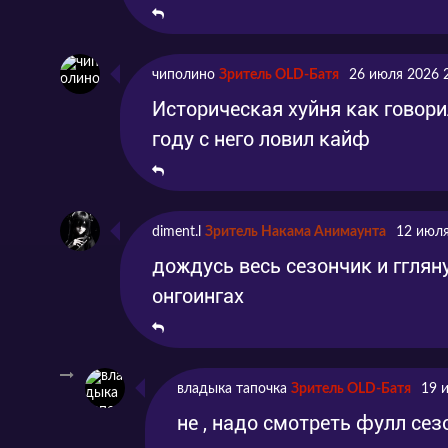
чиполино
Зритель OLD-Батя
26 июля 2026 
Историческая хуйня как говорил
году с него ловил кайф
diment.l
Зритель Накама Анимаунта
12 июля
дождусь весь сезончик и гглян
онгоингах
владыка тапочка
Зритель OLD-Батя
19 
не , надо смотреть фулл сез