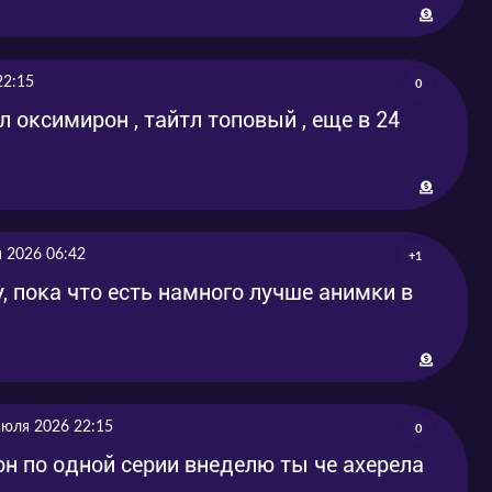
22:15
0
 оксимирон , тайтл топовый , еще в 24
 2026 06:42
+1
у, пока что есть намного лучше анимки в
июля 2026 22:15
0
он по одной серии внеделю ты че ахерела