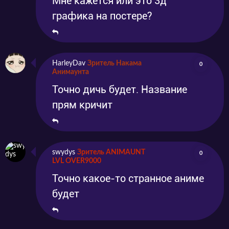
Мне кажется или это 3д
графика на постере?
HarleyDav
Зритель Накама
0
Анимаунта
Точно дичь будет. Название
прям кричит
swydys
Зритель ANIMAUNT
0
LVL OVER9000
Точно какое-то странное аниме
будет