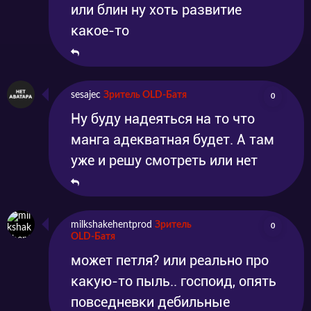
или блин ну хоть развитие
какое-то
sesajec
Зритель OLD-Батя
0
Ну буду надеяться на то что
манга адекватная будет. А там
уже и решу смотреть или нет
milkshakehentprod
Зритель
0
OLD-Батя
может петля? или реально про
какую-то пыль.. госпоид, опять
повседневки дебильные