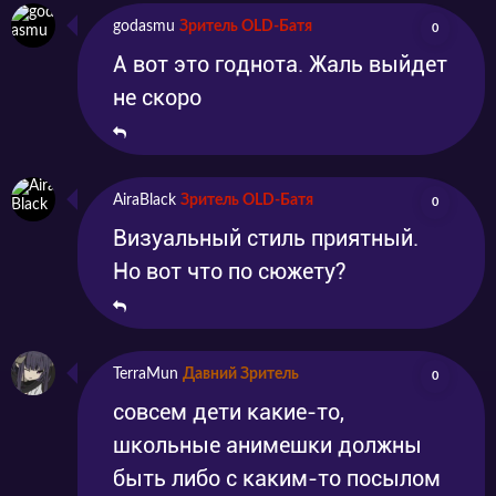
godasmu
Зритель OLD-Батя
0
А вот это годнота. Жаль выйдет
не скоро
AiraBlack
Зритель OLD-Батя
0
Визуальный стиль приятный.
Но вот что по сюжету?
TerraMun
Давний Зритель
0
совсем дети какие-то,
школьные анимешки должны
быть либо с каким-то посылом