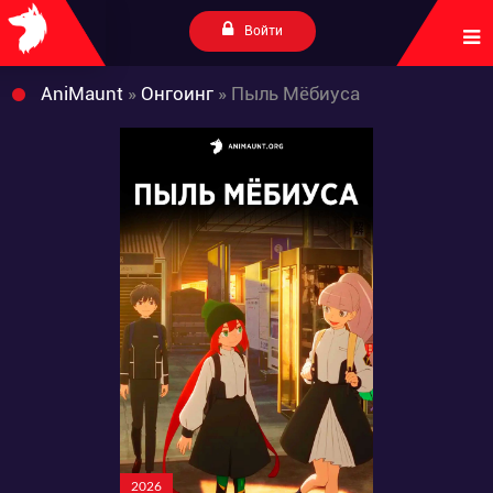
Войти
AniMaunt
»
Онгоинг
» Пыль Мёбиуса
2026