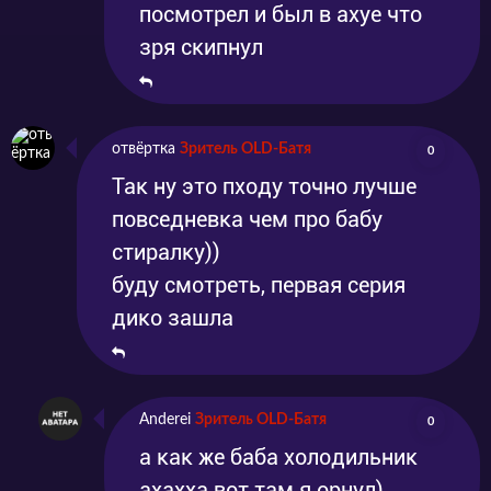
посмотрел и был в ахуе что
зря скипнул
отвёртка
Зритель OLD-Батя
0
Так ну это пходу точно лучше
повседневка чем про бабу
стиралку))
буду смотреть, первая серия
дико зашла
Anderei
Зритель OLD-Батя
0
а как же баба холодильник
ахахха вот там я орнул)