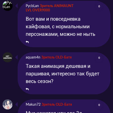
PycbLan
Зритель ANIMAUNT
0
LVL OVER9000
Вот вам и повседневка
кайфовая, с нормальными
персонажами, можно не ныть
aquam4n
Зритель OLD-Батя
0
Такая анимация дешевая и
паршивая, интересно так будет
весь сезон?
Makun72
Зритель OLD-Батя
0