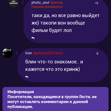
photo._soul
Зритель
+1
Накама Анимаунта
таки да, но все равно выйдет
же) такопи вон вообще
фильм будет лол
Inan
Зритель OLD-Батя
0
блин что-то знакомое.. и
кажется что это кринж)
Информация
Посетители, находящиеся в группе
Гости
, не
могут оставлять комментарии к данной
публикации.