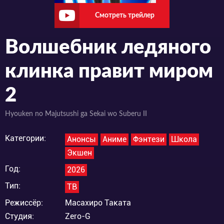
Смотреть трейлер
Волшебник ледяного
клинка правит миром
2
Hyouken no Majutsushi ga Sekai wo Suberu II
Категории:
Анонсы
Аниме
Фэнтези
Школа
Экшен
Год:
2026
Тип:
ТВ
Режиссёр:
Масахиро Таката
Студия:
Zero-G