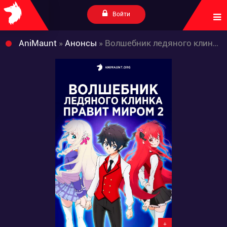
Войти
AniMaunt
»
Анонсы
» Волшебник ледяного клинка правит миром 2
+