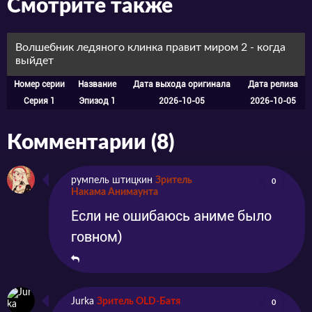
Смотрите также
простолюдину, но социальное устройство
школы предполагает, что развивать
Волшебник ледяного клинка правит миром 2 - когда
выйдет
природный магический талант возможно
Номер серии
Название
Дата выхода оригинала
Дата релиза
только на платной основе, а стоимость
Серия 1
Эпизод 1
2026-10-05
2026-10-05
обучения очень высока. Зачем же известный
маг Рей Уайт, ветеран дальневосточной
Комментарии (8)
войны, поступил в эту школу? Не для того же,
чтобы сносить издёвки высокомерных
румпель штицкин
Зритель
0
Накама Анимаунта
подростков-мажоров?
Если не ошибаюсь аниме было
говном)
Jurka
Зритель OLD-Батя
0