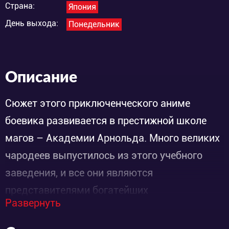
Страна:
Япония
День выхода:
Понедельник
Описание
Сюжет этого приключенческого аниме
боевика развивается в престижной школе
магов – Академии Арнольда. Много великих
чародеев выпустилось из этого учебного
заведения, и все они являются
представителями богатейших
Развернуть
аристократических семейств. Формально
обучение в академии доступно любому