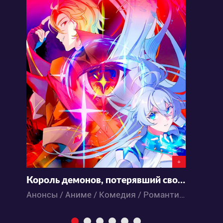
+
Король демонов, потерявший свою работу
Анонсы / Аниме / Комедия / Романтика / Фэнтези
А