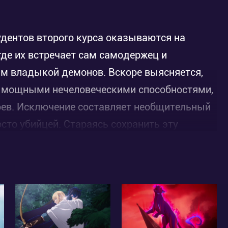
удентов второго курса оказываются на
где их встречает сам самодержец и
ым владыкой демонов. Вскоре выясняется,
т мощными нечеловеческими способностями,
ев. Исключение составляет необщительный
сто убийцей. Стараясь сохранить эту
еловек берет одиночный квест, выяснив, что
далеко превосходят всех остальных вместе
ой Амелией.