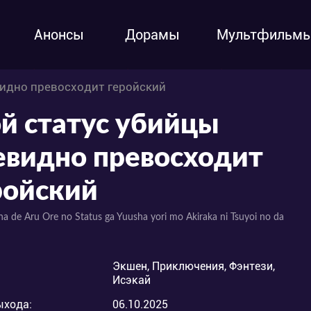
Анонсы
Дорамы
Мультфильм
видно превосходит геройский
й статус убийцы
евидно превосходит
ройский
a de Aru Ore no Status ga Yuusha yori mo Akiraka ni Tsuyoi no da
Экшен, Приключения, Фэнтези,
Исэкай
ыхода:
06.10.2025