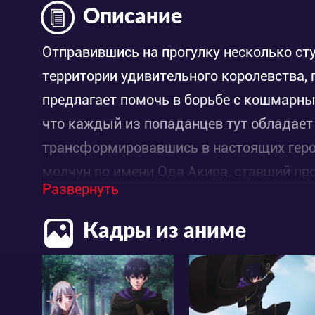
Описание
Отправившись на прогулку несколько ст
территории удивительного королевства, 
предлагает помочь в борьбе с кошмарн
что каждый из попаданцев тут обладае
трансформировавшись в настоящих геро
молчун по имени Ода Акира, ставший про
Развернуть
печальную новость в секрете, молодой ч
его своеобразные способности по мощи 
Кадры из аниме
взятых. В пути он знакомится с эльфийк