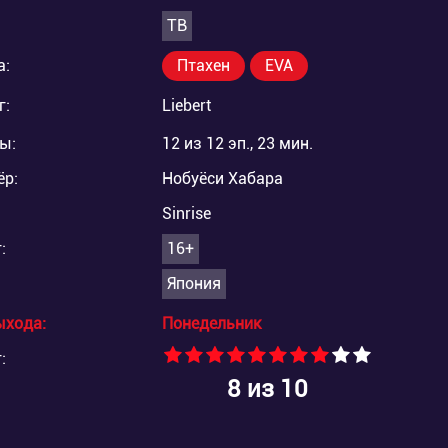
ТВ
а:
Птахен
EVA
г:
Liebert
ы:
12 из 12 эп., 23 мин.
ёр:
Нобуёси Хабара
Sinrise
:
16+
Япония
ыхода:
Понедельник
:
8
из 10