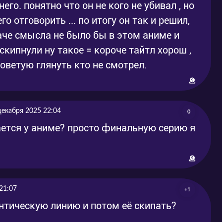
него. понятно что он не кого не убивал , но
о отговорить ... по итогу он так и решил,
аче смысла не было бы в этом аниме и
 скипнули ну такое = короче тайтл хорош ,
советую глянуть кто не смотрел.
декабря 2025 22:04
0
ается у аниме? просто финальную серию я
21:07
+1
тическую линию и потом её скипать?