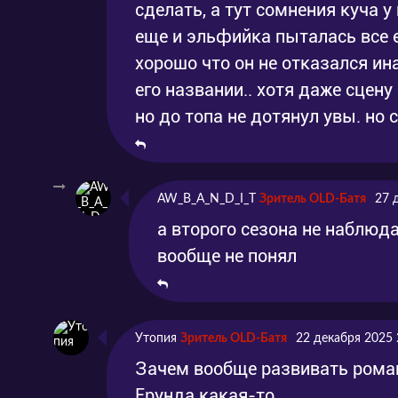
сделать, а тут сомнения куча у 
еще и эльфийка пыталась все ег
хорошо что он не отказался ин
его названии.. хотя даже сцену
но до топа не дотянул увы. но 
AW_B_A_N_D_I_T
Зритель OLD-Батя
27 
а второго сезона не наблюд
вообще не понял
Утопия
Зритель OLD-Батя
22 декабря 2025 
Зачем вообще развивать роман
Ерунда какая-то