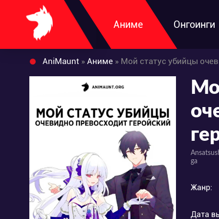
Аниме
Онгоинги
AniMaunt
»
Аниме
» Мой статус убийцы оче
Мо
оч
ге
Ansatsush
ga
Жанр:
Дата в