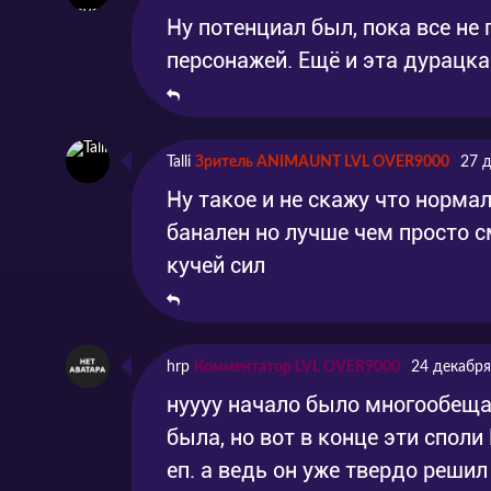
Ну потенциал был, пока все не
персонажей. Ещё и эта дурацка
Talli
Зритель ANIMAUNT LVL OVER9000
27 
Ну такое и не скажу что норма
банален но лучше чем просто 
кучей сил
hrp
Комментатор LVL OVER9000
24 декабря
нуууу начало было многообеща
была, но вот в конце эти споли 
еп. а ведь он уже твердо решил