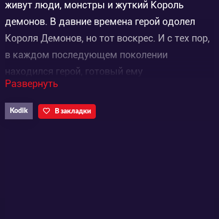
живут люди, монстры и жуткий Король
демонов. В давние времена герой одолел
Короля Демонов, но тот воскрес. И с тех пор,
в каждом последующем поколении
находился герой, готовый ему
Развернуть
противостоять. Девочки посещают школу
для искателей приключений, чтобы победить
Kodik
В закладки
Короля Демонов, когда тот появится снова.
Юша широка в кости и выглядит рассеянной.
Сейла всегда по уши в проблемах, потому что
воспринимает всё слишком серьёзно.
Добродушная воительница Фай любит
набить брюхо, а Мэй – просто тихая отаку-