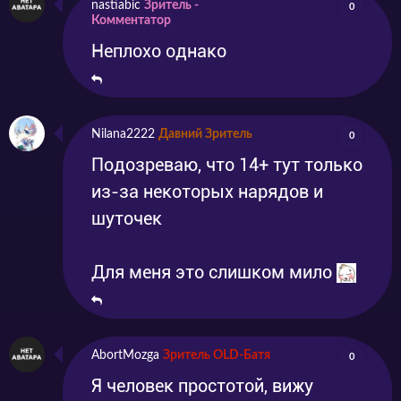
nastiabic
Зритель -
0
Комментатор
Неплохо однако
Nilana2222
Давний Зритель
0
Подозреваю, что 14+ тут только
из-за некоторых нарядов и
шуточек
Для меня это слишком мило
AbortMozga
Зритель OLD-Батя
0
Я человек простотой, вижу