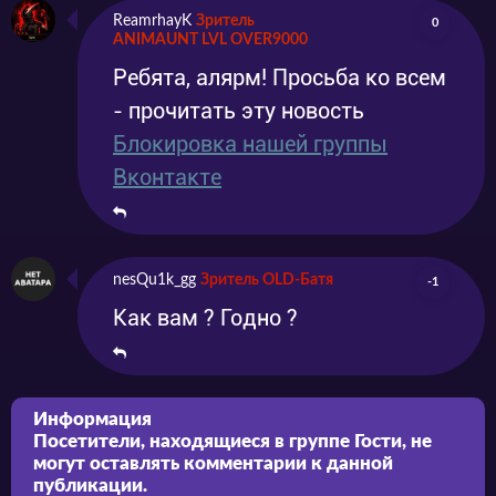
ReamrhayK
Зритель
0
ANIMAUNT LVL OVER9000
Ребята, алярм! Просьба ко всем
- прочитать эту новость
Блокировка нашей группы
Вконтакте
nesQu1k_gg
Зритель OLD-Батя
-1
Как вам ? Годно ?
Информация
Посетители, находящиеся в группе
Гости
, не
могут оставлять комментарии к данной
публикации.