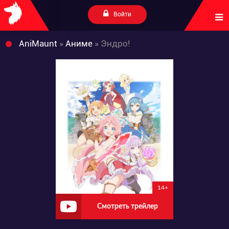
Войти
AniMaunt
»
Аниме
» Эндро!
14+
Смотреть трейлер