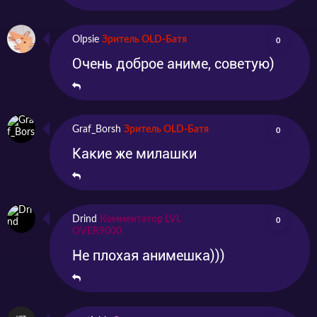
Olpsie
Зритель OLD-Батя
0
Очень доброе аниме, советую)
Graf_Borsh
Зритель OLD-Батя
0
Какие же милашки
Drind
Комментатор LVL
0
OVER9000
Не плохая анимешка)))