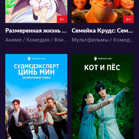
0+
6+
Размеренная жизнь чит-фармацевта: Создание аптеки в альтернативном мире
Семейка Крудс: Семейное древо
Аниме / Комедия / Фэнтези
Мультфильмы / Комедия / Приключения / Фэнтези
9113
9034
8
7
7
6