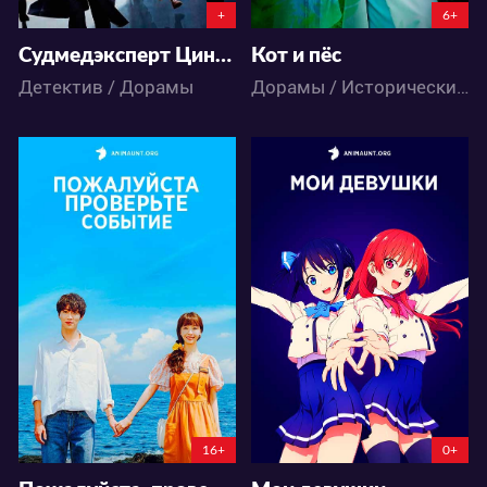
+
6+
Судмедэксперт Цинь Мин: Безмолвная улика
Кот и пёс
Детектив / Дорамы
Дорамы / Исторический / Комедия / Романтика / Фэнтези
5287
34024
9
8
14
261
16+
0+