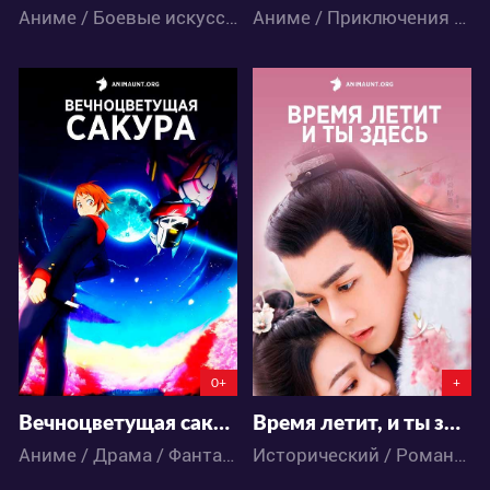
Аниме / Боевые искусства / Приключения / Сёнэн / Экшен
Аниме / Приключения / Сёнэн / Фэнтези / Экшен
15336
20029
12
13
13
100
0+
+
Вечноцветущая сакура
Время летит, и ты здесь
Аниме / Драма / Фантастика / Экшен
Исторический / Романтика / Дорамы