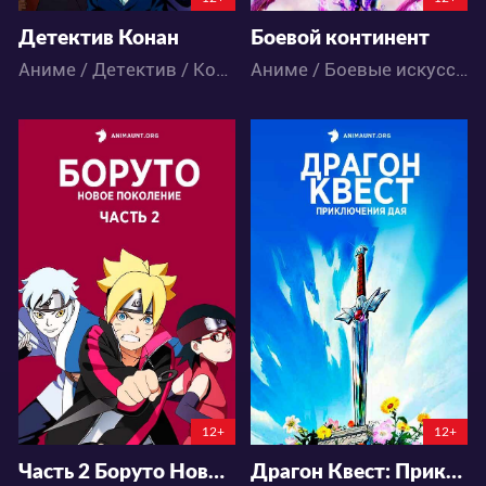
Детектив Конан
Боевой континент
Аниме / Детектив / Комедия / Приключения / Сёнэн
Аниме / Боевые искусства / Исторический / Приключения / Романтика / Фэнтези / Экшен
344846
179852
461
661
84
163
12+
12+
Часть 2 Боруто Новое поколение Наруто
Драгон Квест: Приключения Дая