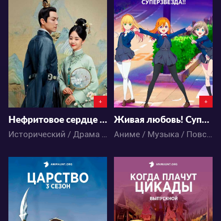
20866
30306
15
145
7
15
+
+
Нефритовое сердце Ши
Живая любовь! Суперзвезда!!
Исторический / Драма / Романтика / Дорамы
Аниме / Музыка / Повседневность / Школа
73253
14551