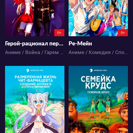
19
265
13
15
0+
0+
Герой-рационал перестраивает королевство
Ре-Мейн
Аниме / Война / Гарем / Магия / Романтика / Фэнтези
Аниме / Комедия / Спорт
22368
6080
17
38
4
4