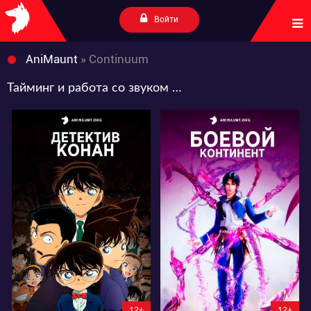
Войти
AniMaunt
» Continuum
Тайминг и работа со звуком от Continuum
140404
181992
89
228
132
566
12+
12+