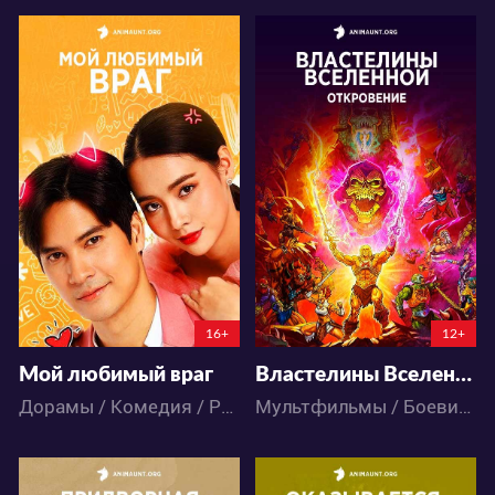
11002
16780
13
15
39
35
16+
12+
Мой любимый враг
Властелины Вселенной: Откровение
Дорамы / Комедия / Романтика
Мультфильмы / Боевик / Драма / Комедия / Приключения / Фантастика / Фэнтези