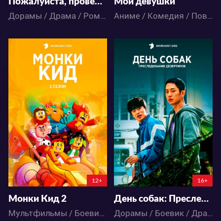
Пожалуйста, проверьте событие
Мои девушки
Дорамы / Драма / Романтика
Аниме / Комедия / Повседневность / Романтика / Школа / Этти
31993
6578
5
47
6
4
12+
16+
Монки Кид 2
День собак: Преследование дезертиров
Мультфильмы / Боевик / Комедия / Приключения / Фэнтези
Дорамы / Боевик / Драма