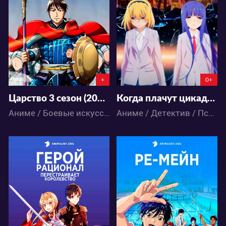
24
73
20
11
+
0+
Царство 3 сезон (2020)
Когда плачут цикады: Выпускной
Аниме / Боевые искусства / Война / Драма / Исторический / Сёнэн / Экшен
Аниме / Детектив / Психология / Паранормальное / Триллер / Ужасы
50936
9225