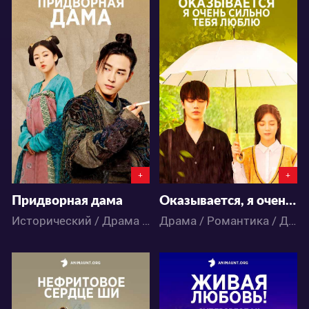
17322
10599
17
101
10
22
+
+
Придворная дама
Оказывается, я очень сильно тебя люблю
Исторический / Драма / Комедия / Дорамы
Драма / Романтика / Дорамы