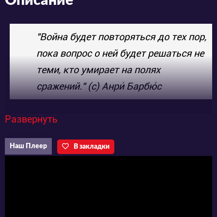
Описание
"Война будет повторяться до тех пор,
пока вопрос о ней будет решаться не
теми, кто умирает на полях
сражений." (с) Анри́ Барбю́с
Развернуть
Так же существует мнение, что войны на
Земле будут продолжаться, пока на ней
Наш Плеер
В закладки
находятся люди. Аниме "Царство"
повествует нам о парне Сине Ли, который в
ходе ужасной войны потерял свою семью.