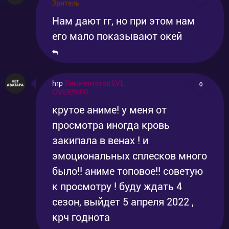
Зритель
Серия
Разница между танцами
2021-10-10
2021-10-11
25
Нам дают гг, но при этом нам
Серия
Иной путь
2021-10-17
2021-10-18
его мало показывают окей
26
hrp
Комментатор LVL
0
OVER9000
крутое аниме! у меня от
просмотра иногда кровь
закипала в венах ! и
эмоциональных сплесков много
было!! аниме топовое!! советую
к просмотру ! буду ждать 4
сезон, выйдет 5 апреля 2022 ,
крч годнота