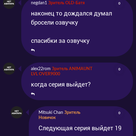
negdan1
Зритель OLD-Батя
0
наконец то дождался думал
бросели озвучку
спасибки за озвучку
alex22rom
Зритель ANIMAUNT
0
LVL OVER9000
когда серия выйдет?
Mitsuki Chan
Зритель
0
Новичок
Следующая серия выйдет 19