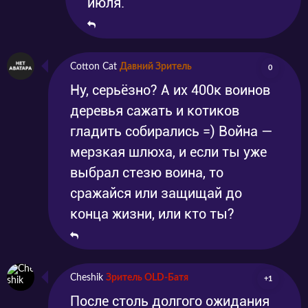
июля.
Cotton Cat
Давний Зритель
0
Ну, серьёзно? А их 400к воинов
деревья сажать и котиков
гладить собирались =) Война —
мерзкая шлюха, и если ты уже
выбрал стезю воина, то
сражайся или защищай до
конца жизни, или кто ты?
Cheshik
Зритель OLD-Батя
+1
После столь долгого ожидания