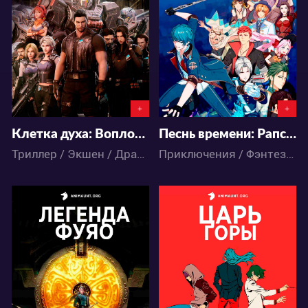
17
124
12
14
+
+
Клетка духа: Воплощение 2
Песнь времени: Рапсодия цветка и пламени
Триллер / Экшен / Драма / Ужасы / Фантастика / Аниме
Приключения / Фэнтези / Аниме
29073
47471