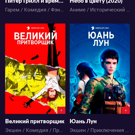
Питер Грилл и время мудреца
Небо в цвету (2020)
Гарем / Комедия / Фэнтези / Этти / Аниме
Аниме / Исторический / Приключения
45223
33037
20
22
12
49
+
+
Великий притворщик
Юань Лун
Экшен / Комедия / Приключения / Аниме
Экшен / Приключения / Фэнтези / Аниме