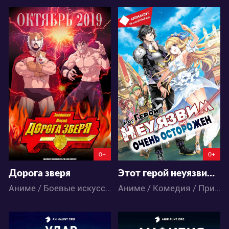
7138
12404
0
7
3
23
0+
0+
Дорога зверя
Этот герой неуязвим, но очень осторожен
Аниме / Боевые искусства / Комедия / Фэнтези
Аниме / Комедия / Приключения / Фэнтези / Экшен