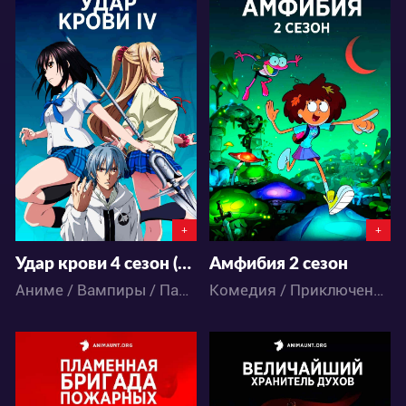
97067
19303
34
274
13
19
+
+
Удар крови 4 сезон (2020)
Амфибия 2 сезон
Аниме / Вампиры / Паранормальное / Экшен / Фэнтези / Этти
Комедия / Приключения / Мультфильмы