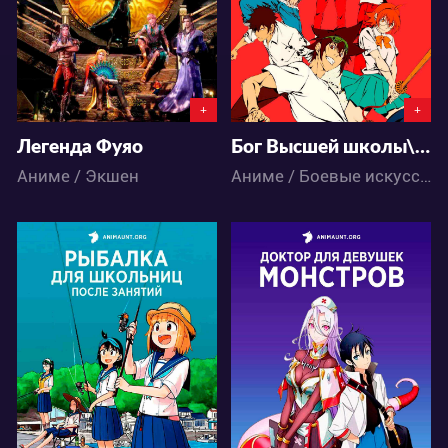
14
22
68
54
+
+
Легенда Фуяо
Бог Высшей школы\Царь горы
Аниме / Экшен
Аниме / Боевые искусства / Паранормальное / Экшен / Комедия / Приключения
53715
31337
17
19
28
37