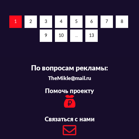
1
2
3
4
5
6
7
8
9
10
...
13
По вопросам рекламы:
TheMikle@mail.ru
Помочь проекту
Связаться с нами