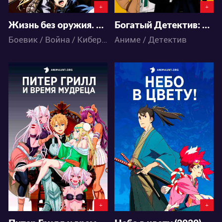
+
+
Жизнь без оружия. 2 Сезон
Богатый Детектив: Баланс неограничен
Боевик / Война / Киберпанк / Экшен / Фантастика / Аниме
Аниме / Детектив
45915
66438
18
271
20
14
+
+