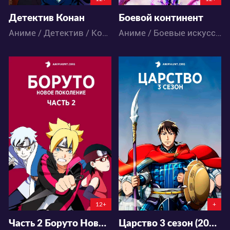
Детектив Конан
Боевой континент
Аниме / Детектив / Комедия / Приключения / Сёнэн
Аниме / Боевые искусства / Исторический / Приключения / Романтика / Фэнтези / Экшен
344846
73253
461
661
24
73
12+
+
Часть 2 Боруто Новое поколение Наруто
Царство 3 сезон (2020)