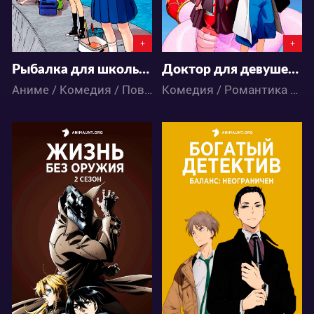
+
+
Рыбалка для школьниц после занятий
Доктор для девушек-монстров
Аниме / Комедия / Повседневность / Сёнэн / Школа
Комедия / Романтика / Фэнтези / Этти / Аниме
33871
36315
24
17
36
45