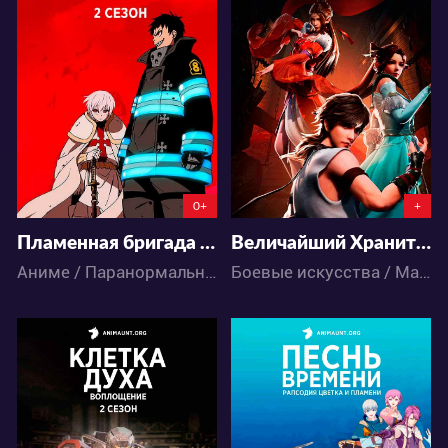
76154
20522
74
79
11
11
0+
+
Пламенная бригада пожарных 2
Величайший Хранитель Духов
Аниме / Паранормальное / Сёнэн / Экшен
Боевые искусства / Магия / Фэнтези / Аниме
65086
19954