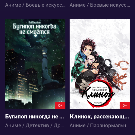
Аниме / Боевые искусства / Приключения / Сёнэн / Экшен
Аниме / Боевые искусства / Война / Драма / Исторический / Сёнэн / Экшен
5435
36394
6
1
19
102
0+
0+
Бугипоп никогда не смеётся (2019)
Клинок, рассекающий демонов 1 сезон
Аниме / Детектив / Драма / Психология / Паранормальное / Ужасы
Аниме / Паранормальное / Сёнэн / Экшен