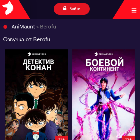
Войти
AniMaunt
» Berofu
Озвучка от Berofu
140404
181992
89
228
132
566
12+
12+