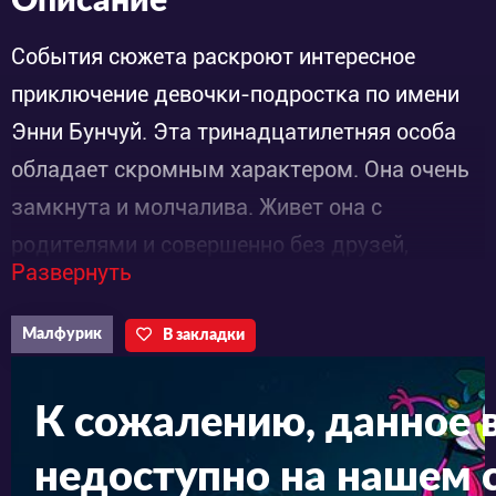
Описание
События сюжета раскроют интересное
приключение девочки-подростка по имени
Энни Бунчуй. Эта тринадцатилетняя особа
обладает скромным характером. Она очень
замкнута и молчалива. Живет она с
родителями и совершенно без друзей,
Развернуть
потому что общаться с ней очень трудно.
Главная героиня ничем не интересовалась, ни
Малфурик
В закладки
за кого не переживала, так и жила бы в
своем сером и закрытом мирке, если бы с
К сожалению, данное 
ней не произошел один уникальный случай.
недоступно на нашем с