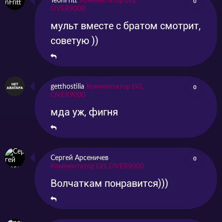
TeonFritt
Комментатор LVL
0
OVER9000
мульт вместе с братом смотрит,
советую ))
getthostilia
Комментатор LVL
0
OVER9000
мда уж, фигня
Сергей Арсеничев
0
Комментатор LVL OVER9000
Волчаткам понравится)))