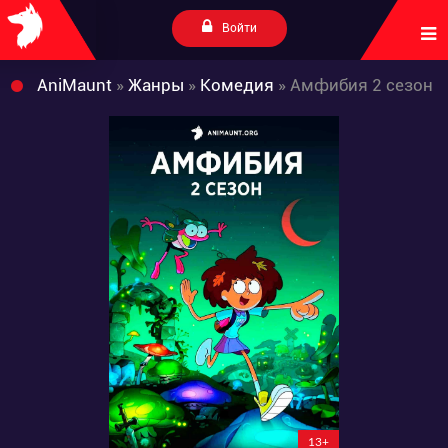
Войти
AniMaunt
»
Жанры
»
Комедия
» Амфибия 2 сезон
13+