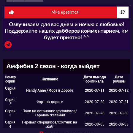
становится ее закадычным другом. Он
приводит Энни к себе домой на маленькое
Мне нравится!
19
болотце, которое находится на краю села. В
Озвучиваем для вас днем и ночью с любовью!
водоеме живут родственники Сприга и
Поддержите наших дабберов комментарием, им
будет приятно! ^^
другие интересные жители. Сказочной
страной управляют король и королева, в
которой царят мир и покой. Энн вместе со
Амфибия 2 сезон - когда выйдет
Спригом, отправляются, навстречу
Номер
Дата выхода
Дата
Название
невероятным приключениям. Им предстоит
серии
оригинала
релиза
Серия
Handy Anne / Форт в дороге
2020-07-11
2020-07-12
выпутываться из разных ситуаций, но это их
1
Серия
не пугает, а наоборот веселит и будоражит.
Форт на дороге
2020-07-20
2020-07-21
2
Серия
Поли на остановке грузовиков/
2020-07-28
2020-07-30
3
Караван желания
Серия
Перевал спорщиков/Охотник на
2020-08-05
2020-08-06
4
жаб