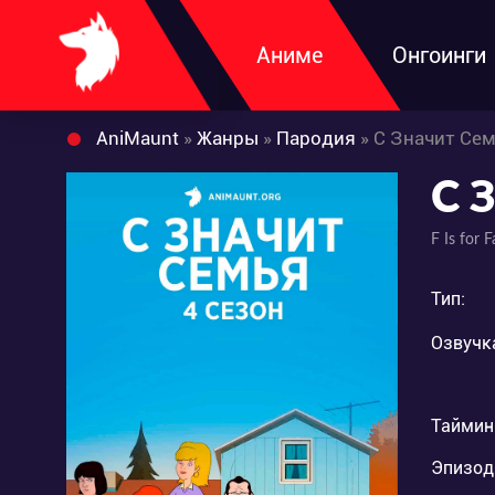
Аниме
Онгоинги
AniMaunt
»
Жанры
»
Пародия
» С Значит Сем
С 
F Is for 
Тип:
Озвучк
Таймин
Эпизод