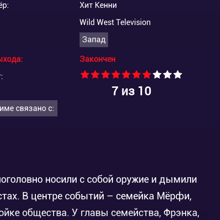
ёр:
Хит Кенни
Wild West Television
Запад
ыхода:
Закончен
:
7
из 10
име связано с:
поголовно носили с собой оружие и дымили
стах. В центре событий – семейка Мёрфи,
йке общества. У главы семейства, Фрэнка,