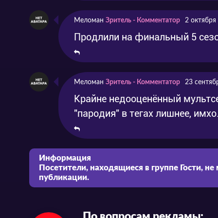
Меломан
Зритель - Комментатор
2 октября
Продлили на финальный 5 сезо
Меломан
Зритель - Комментатор
23 сентяб
Крайне недооценённый мультсер
"пародия" в тегах лишнее, имхо
Информация
Посетители, находящиеся в группе
Гости
, не
публикации.
По вопросам рекламы: