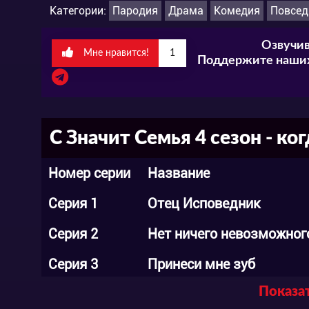
Категории:
Пародия
Драма
Комедия
Повсед
Озвучив
Мне нравится!
1
Поддержите наших
С Значит Семья 4 сезон - ко
Номер серии
Название
Серия 1
Отец Исповедник
Серия 2
Нет ничего невозможног
Серия 3
Принеси мне зуб
Показат
Серия 4
Слово С