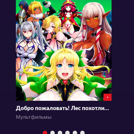
+
Добро пожаловать! Лес похотливых эльфов!
П
Мультфильмы
М