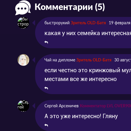
Комментарии (5)
Серия 5
Просто дышать
Серия 6
Приезжай к Папе
быстрорукий
Зритель OLD-Батя
19 февраля
Серия 7
Р значит Рози
какая у них семейка интересна
Серия 8
Мерфи и Сын
Серия 9
Земля Хо
Чай на дипломе
Зритель OLD-Батя
30 авгус
если честно это кринжовый му
Серия 10
Малыш Малыш Малыш
местами все же интересно
Сергей Арсеничев
Комментатор LVL OVER90
А это уже интересно! Гляну