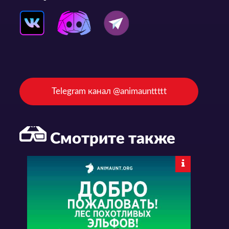
Telegram канал @animaunttttt
Смотрите также