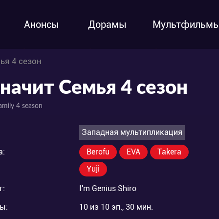
Анонсы
Дорамы
Мультфильм
ья 4 сезон
Значит Семья 4 сезон
Family 4 season
Западная мультипликация
а:
Berofu
EVA
Takera
Yuji
г:
I'm Genius Shiro
ы:
10 из 10 эп., 30 мин.