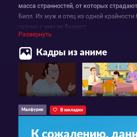
масса странностей, от которых страдают
Билл. Их муж и отец из одной крайности
скучно с ним не бывает.
Развернуть
Кадры из аниме
Малфурик
В закладки
К сожалению, дан