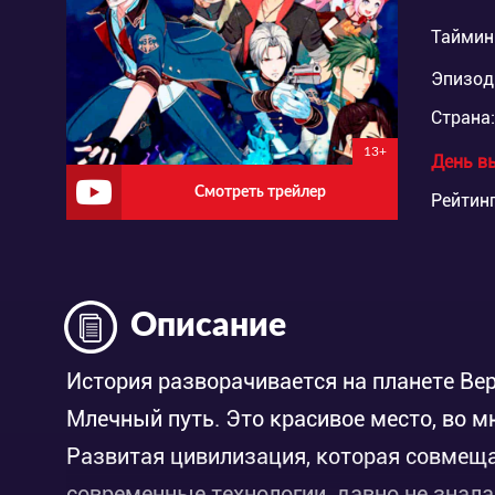
Таймин
Эпизод
Страна:
13+
День в
Смотреть трейлер
Рейтинг
Описание
История разворачивается на планете Вер
Млечный путь. Это красивое место, во
Развитая цивилизация, которая совмеща
современные технологии, давно не знал