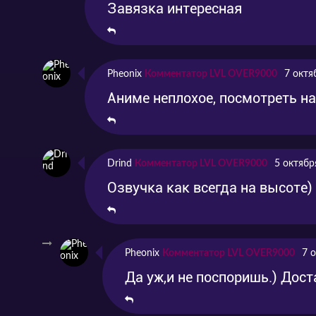
Завязка интересная
Pheonix
Комментатор LVL OVER9000
7 октя
Аниме неплохое, посмотреть на
Drind
Комментатор LVL OVER9000
5 октябр
Озвучка как всегда на высоте)
Pheonix
Комментатор LVL OVER9000
7 
Да уж,и не поспоришь.) Дос