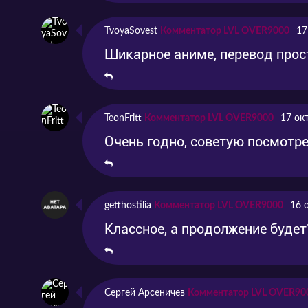
Серия 12
Эпизод 12
2020
TvoyaSovest
Комментатор LVL OVER9000
17
Серия 13
Эпизод 13
2020
Шикарное аниме, перевод прос
TeonFritt
Комментатор LVL OVER9000
17 ок
Очень годно, советую посмотре
getthostilia
Комментатор LVL OVER9000
16 
Классное, а продолжение будет
Сергей Арсеничев
Комментатор LVL OVER90