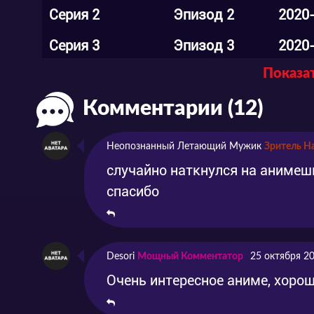
Серия 2
Эпизод 2
2020
Серия 3
Эпизод 3
2020
Показат
Серия 4
Эпизод 4
2020
Комментарии (12)
Серия 5
Эпизод 5
2020
Серия 6
Эпизод 6
2020
Неопознанный Летающий Мужик
Зритель Н
Серия 7
Эпизод 7
2020
случайно наткнулся на анимешк
спасибо
Серия 8
Эпизод 8
2020
Серия 9
Эпизод 9
2020
Desori
Мощный Комментатор
25 октября 2
Серия 10
Эпизод 10
2020
Очень интересное аниме, хоро
Серия 11
Эпизод 11
2020