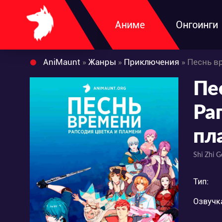
Аниме
Онгоинги
AniMaunt
»
Жанры
»
Приключения
» Песнь в
Пе
Ра
пл
Shi Zhi 
Тип:
Озвучк