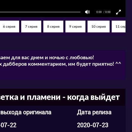
те.
6 серия
7 серия
8 серия
9 серия
10 серия
11 серия
аем для вас днем и ночью с любовью!
 дабберов комментарием, им будет приятно! ^^
етка и пламени - когда выйдет
 выхода оригинала
Дата релиза
-07-22
2020-07-23