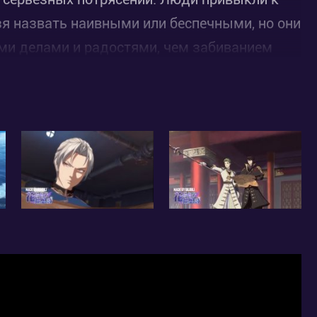
зя назвать наивными или беспечными, но они
ми делами и радостями, чем забиванием
 мужчина в чёрном одеянии. Он должен
неизбежно приведёт к настоящему хаосу и
ропорядка. Только есть одна проблема:
, судя по всему, сам не понял, с кем решил
, королевство решает выставить против него
ов. Они должны дать отпор недругу и
ссия перед командой стоит не простая, но