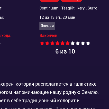
г:
Continuum
,
TeagRit
,
kery
,
Surro
ы:
12 из 13 эп., 20 мин
Япония
ыхода:
Закончен
:
6
из 10
харен, которая располагается в галактике
 многом напоминающее нашу родную Землю.
ет в себе традиционный колорит и
а серьёзных потрясений. Люди привыкли к