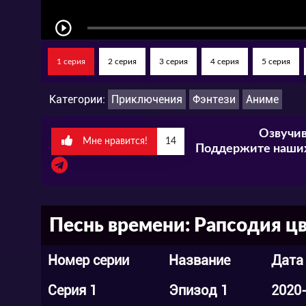
странице, так и в нашем паблике вконтак
1 серия
2 серия
3 серия
4 серия
5 серия
Категории:
Приключения
Фэнтези
Аниме
Озвучив
Мне нравится!
14
Поддержите наших
Песнь времени: Рапсодия цв
Номер серии
Название
Дата
Серия 1
Эпизод 1
2020