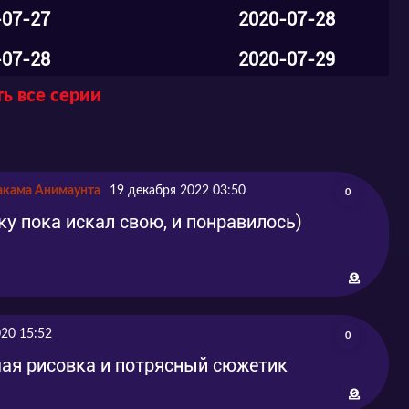
-07-27
2020-07-28
-07-28
2020-07-29
ь все серии
-08-09
2020-08-10
-08-13
2020-08-13
-08-22
2020-08-27
акама Анимаунта
19 декабря 2022 03:50
0
-08-22
2020-09-04
у пока искал свою, и понравилось)
-08-27
2020-09-11
-09-17
2020-09-18
020 15:52
-09-24
2020-09-25
0
шая рисовка и потрясный сюжетик
-10-01
2020-10-02