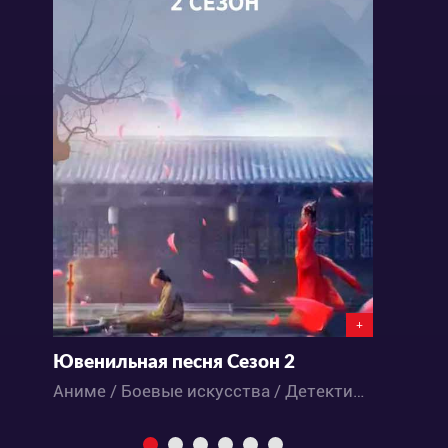
+
Ювенильная песня Сезон 2
Аниме / Боевые искусства / Детектив / Исторический / Приключения / Экшен
Э