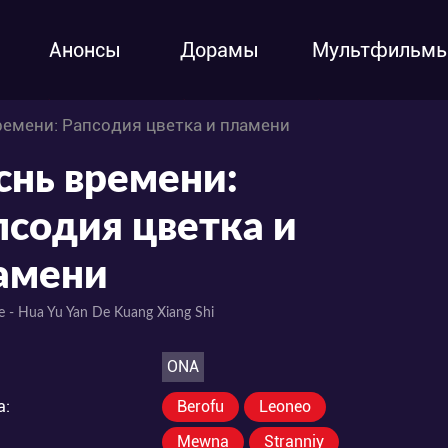
Анонсы
Дорамы
Мультфильм
ремени: Рапсодия цветка и пламени
снь времени:
псодия цветка и
амени
Ge - Hua Yu Yan De Kuang Xiang Shi
ONA
а:
Berofu
Leoneo
Mewna
Stranniy