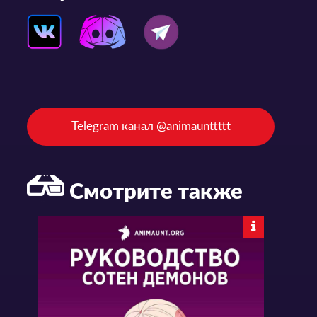
Telegram канал @animaunttttt
Смотрите также