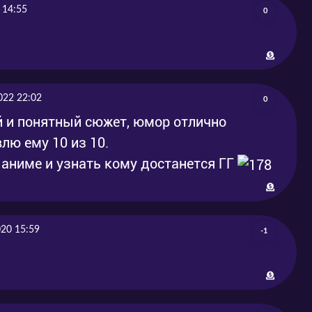
 14:55
2020-08-
0
еть
2020-08-16
17
2020-08-
2020-08-23
24
022 22:02
0
2020-08-
2020-08-30
й и понятный сюжет, юмор отлично
31
лю ему 10 из 10.
2020-09-
о аниме и узнать кому достанется ГГ
2020-09-06
07
2020-09-
2020-09-13
14
020 15:59
-1
2020-09-
орме
2020-09-20
21
2020-09-
2020-09-27