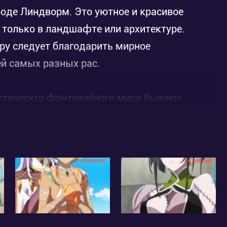
оде Линдворм. Это уютное и красивое
е только в ландшафте или архитектуре.
ру следует благодарить мирное
й самых разных рас.
истическго фэнтезийного мира бывают
решить только врач узкой специализации.
 открыть собственную клинику для девушек
 деле ламия Сапфи, ну очень
, отличается крутым нравом, острым
ссу допрос с пристрастием (будто они муж и