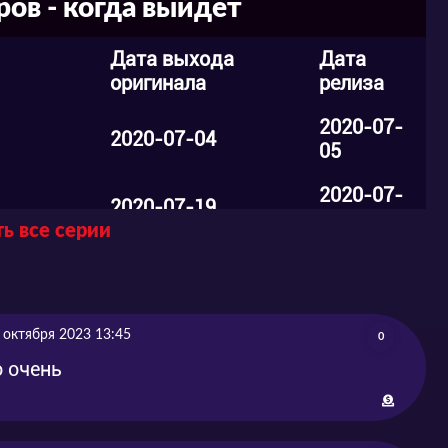
ов - когда выйдет
Дата выхода
Дата
оригинала
релиза
2020-07-
2020-07-04
05
2020-07-
2020-07-19
20
ь все серии
енавидит
2020-07-
2020-07-26
27
2020-08-
 октября 2023 13:45
езнью
2020-08-02
0
03
о очень
2020-08-
2020-08-09
10