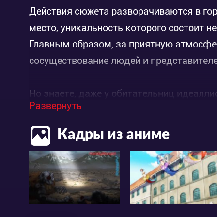
Действия сюжета разворачиваются в гор
место, уникальность которого состоит н
Главным образом, за приятную атмосфе
сосуществование людей и представителе
Но знаете, даже у обитательниц идеалл
Развернуть
проблемы со здоровьем, которые может 
Например, доктор Гленн, который решил
Кадры из аниме
разных рас. Помогает ему в благородном
привлекательная особа. Которая, кстати
язычком и не против устроить своему бо
жена, ей богу).