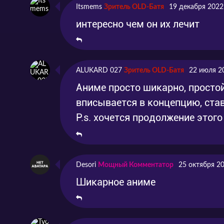
Itsmems
Зритель OLD-Батя
19 декабря 2022
Серия 6
Гарпия, что не может взлет
интересно чем он их лечит
Серия 7
Гедонистичная Арахна
ALUKARD 027
Зритель OLD-Батя
22 июля 2
Серия 8
Атака Гигаса
Аниме просто шикарно, просто
вписывается в концепцию, став
Серия 9
P.s. хочется продолжение этог
Упавший Дракон
Серия 10
Самокритичный Циклоп
Desori
Мощный Комментатор
25 октября 2
Шикарное аниме
Серия 11
Важная Операция в Линдв
Серия 12
Город доктора дракона