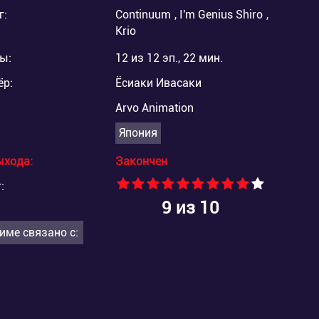
г:
Continuum
,
I'm Genius Shiro
,
Krio
ы:
12 из 12 эп., 22 мин.
ёр:
Ёсиаки Ивасаки
Arvo Animation
Япония
ыхода:
Закончен
:
9
из 10
име связано с: