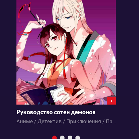
+
Руководство сотен демонов
С
Аниме / Детектив / Приключения / Паранормальное / Фэнтези
К