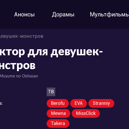
Анонсы
Дорамы
Мультфильм
девушек-монстров
ктор для девушек-
нстров
 Musume no Oishasan
ТВ
а:
Berofu
EVA
Stranniy
Mewna
MissClick
Takera