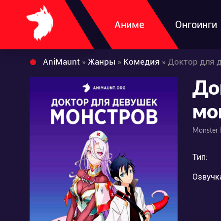
Аниме
Онгоинги
AniMaunt
»
Жанры
»
Комедия
» Доктор для 
До
мо
Monster
Тип:
Озвучк