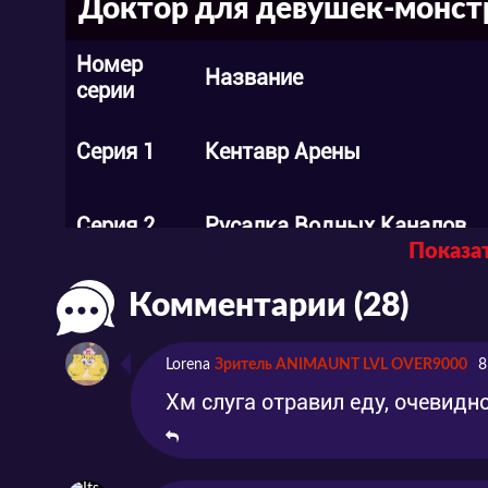
Доктор для девушек-монстр
Номер
Название
серии
Серия 1
Кентавр Арены
Серия 2
Русалка Водных Каналов
Показат
Голем Из Плоти Который Н
Серия 3
Комментарии (28)
Врачей
Lorena
Зритель ANIMAUNT LVL OVER9000
8
Серия 4
Ламия с Неизлечимой Бол
Хм слуга отравил еду, очевидн
Серия 5
Кентавр с растяжением