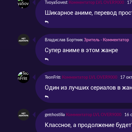
TvoyaSovest
Комментатор LVL OVER9000
17
Шикарное аниме, перевод прос
Владислав Бортник
Зритель - Комментатор
Супер аниме в этом жанре
TeonFritt
Комментатор LVL OVER9000
17 ок
Один из лучших сериалов в жа
getthostilia
Комментатор LVL OVER9000
16 
Классное, а продолжение будет