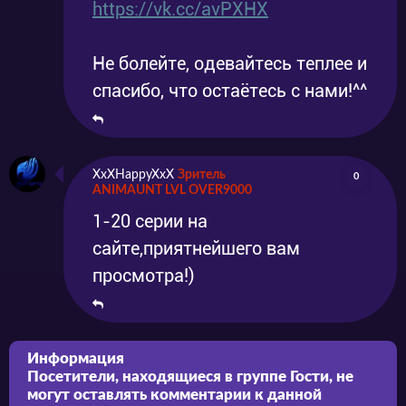
https://vk.cc/avPXHX
Не болейте, одевайтесь теплее и
спасибо, что остаётесь с нами!^^
XxXHappyXxX
Зритель
0
ANIMAUNT LVL OVER9000
1-20 серии на
сайте,приятнейшего вам
просмотра!)
Информация
Посетители, находящиеся в группе
Гости
, не
могут оставлять комментарии к данной