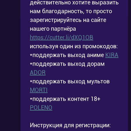
действительно хотите выразить
Серия 20
Эпизод 20
2015-03-12
2015-03-13
нам благодарность, то просто
зарегистрируйтесь на сайте
нашего партнёра
https://cutter.li/dXQ1OB
используя один из промокодов:
*поддержать выход аниме
KIRA
*поддержать выход дорам
ADOR
*поддержать выход мультов
MORTI
*поддержать контент 18+
POLENO
Инструкция для регистрации: