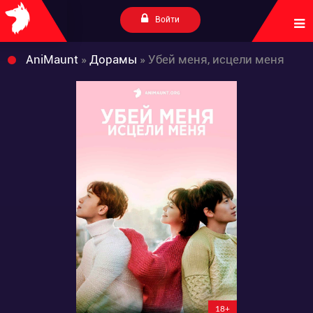
Войти
AniMaunt
»
Дорамы
» Убей меня, исцели меня
18+