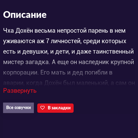
Описание
Чха Дохён весьма непростой парень в нем
уживаются аж 7 личностей, среди которых
есть и девушки, и дети, и даже таинственный
мистер загадка. А еще он наследник крупной
корпорации. Его мать и дед погибли в
аварии, когда Дохён был маленький, а сам он
Развернуть
чуть не сгорел в пожаре. Его мучают
болезненные воспоминания, которые не
Все озвучки
В закладки
дают парню покоя. Чтобы справиться со
своим недугом Чха Дохён обращается к
женщине-психиатру.