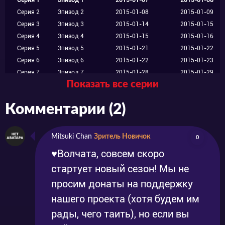
Серия 1
Эпизод 1
2015-01-07
2015-01-08
Серия 2
Эпизод 2
2015-01-08
2015-01-09
Серия 3
Эпизод 3
2015-01-14
2015-01-15
Серия 4
Эпизод 4
2015-01-15
2015-01-16
Серия 5
Эпизод 5
2015-01-21
2015-01-22
Серия 6
Эпизод 6
2015-01-22
2015-01-23
Серия 7
Эпизод 7
2015-01-28
2015-01-29
Показать все серии
Серия 8
Эпизод 8
2015-01-29
2015-01-30
Серия 9
Эпизод 9
2015-02-04
2015-02-05
Комментарии (2)
Серия 10
Эпизод 10
2015-02-05
2015-02-06
Серия 11
Эпизод 11
2015-02-11
2015-02-12
Серия 12
Эпизод 12
2015-02-12
2015-02-13
Mitsuki Chan
Зритель Новичок
0
Серия 13
Эпизод 13
2015-02-18
2015-02-19
♥Волчата, совсем скоро
Серия 14
Эпизод 14
2015-02-19
2015-02-20
стартует новый сезон! Мы не
Серия 15
Эпизод 15
2015-02-25
2015-02-26
Серия 16
Эпизод 16
2015-02-26
2015-02-27
просим донаты на поддержку
Серия 17
Эпизод 17
2015-03-04
2015-03-05
нашего проекта (хотя будем им
Серия 18
Эпизод 18
2015-03-05
2015-03-06
рады, чего таить), но если вы
Серия 19
Эпизод 19
2015-03-11
2015-03-12