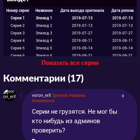
Всюду развалины, горы трупов, а ещё –
Номер серии
Название
Дата выхода оригинала
Дата релиза
уродливые чудовища, которые появились в
Серия 1
Эпизод 1
2019-07-13
2019-07-13
результате происходящих аномалий.
Серия 2
Эпизод 2
2019-07-13
2019-07-13
Серия 3
Эпизод 3
2019-07-27
2019-07-27
Серия 4
Эпизод 4
2019-08-11
2019-08-11
Увидеть теперь живого человека – большая
Серия 5
Эпизод 5
2019-09-14
2019-09-14
редкость. Но однажды ему посчастливилось
Серия 6
Эпизод 6
2019-09-21
2019-09-21
Показать все серии
Серия 7
Эпизод 7
2020-07-31
2020-07-31
встретить молодую женщину. Для неё,
Серия 8
Эпизод 8
2020-08-14
2020-08-14
Комментарии (17)
впрочем, этот момент вряд ли можно
Серия 9
Эпизод 9
2020-08-28
2020-08-28
Серия 10
Эпизод 10
2020-09-11
2020-09-11
назвать радостным. Она горько плакала над
Серия 11
Эпизод 11
2020-09-25
2020-09-25
voron_eril
Зритель Накама
0
телом девочки. И всё-таки, героям удалось
Серия 12
Эпизод 12
2020-10-09
2020-10-09
Анимаунта
завязать разговор, а постепенно –
Серии не грузятся. Не мог бы
проникнуться друг другом. Кажется, что
кто нибудь из админов
проверить?
существование обретает хотя бы какой-то