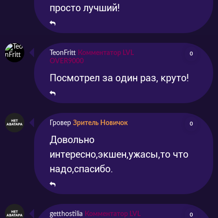
просто лучший!
TeonFritt
Комментатор LVL
0
OVER9000
Посмотрел за один раз, круто!
Гровер
Зритель Новичок
0
Довольно
интересно,экшен,ужасы,то что
надо,спасибо.
getthostilia
Комментатор LVL
0