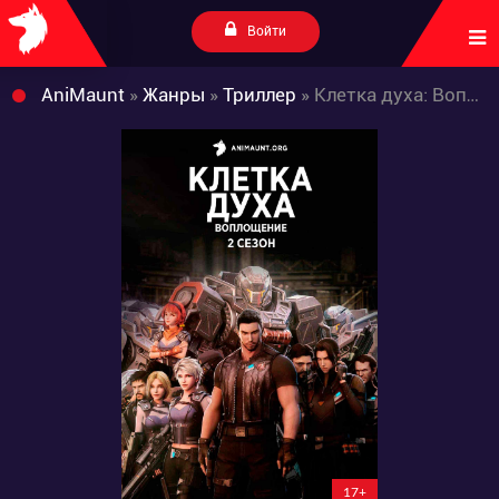
Войти
AniMaunt
»
Жанры
»
Триллер
» Клетка духа: Воплощение 2
17+