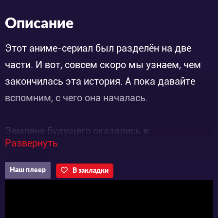
Описание
Этот аниме-сериал был разделён на две
части. И вот, совсем скоро мы узнаем, чем
закончилась эта история. А пока давайте
вспомним, с чего она началась.
Земляне будущего оказались в
Развернуть
затруднительном положении. Планета
перенаселена и больше не может прокормить
Наш плеер
В закладки
и снабдить ресурсами всех нуждающихся. В
связи с этим, в космос была отправлена
экспедиция, задача которой – найти новый