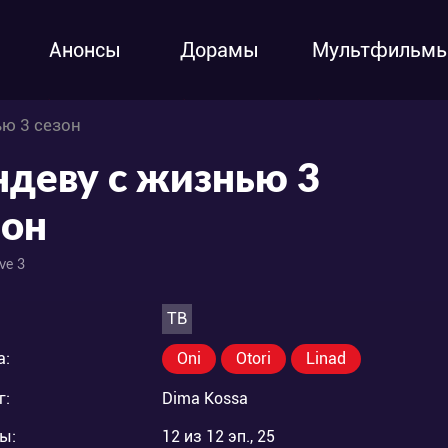
Анонсы
Дорамы
Мультфильм
ью 3 сезон
ндеву с жизнью 3
зон
ve 3
ТВ
а:
Oni
Otori
Linad
г:
Dima Kossa
ы:
12 из 12 эп., 25