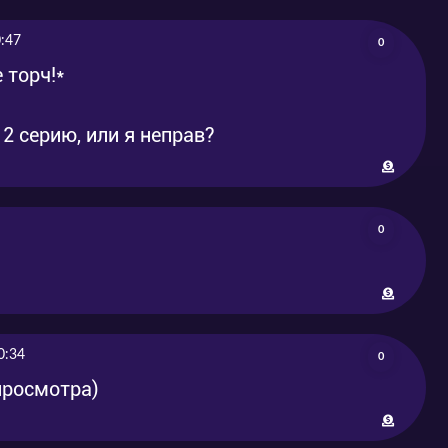
:47
0
 торч!*
2 серию, или я неправ?
0
0:34
0
 просмотра)