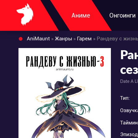
Аниме
Онгоинги
AniMaunt
»
Жанры
»
Гарем
» Рандеву с жизн
Ра
се
Date A Li
Тип:
Озвучк
Таймин
Эпизод