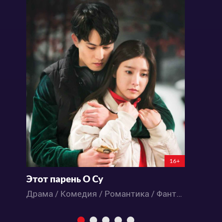
16+
Этот парень О Су
О
Драма / Комедия / Романтика / Фантастика / Дорамы