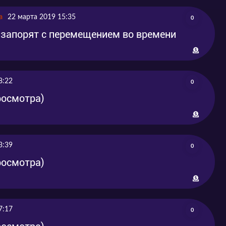
а
22 марта 2019 15:35
0
 не запорят с перемещением во времени
8:22
0
просмотра)
3:39
0
просмотра)
7:17
0