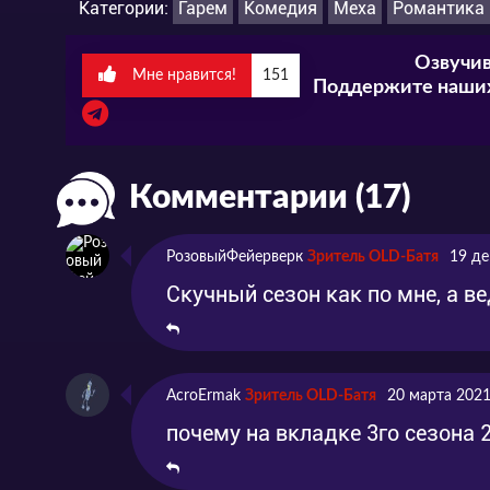
Категории:
Гарем
Комедия
Меха
Романтика
Озвучив
Мне нравится!
151
Поддержите наших
Комментарии (17)
РозовыйФейерверк
Зритель OLD-Батя
19 де
Скучный сезон как по мне, а ве
AcroErmak
Зритель OLD-Батя
20 марта 2021
почему на вкладке 3го сезона 