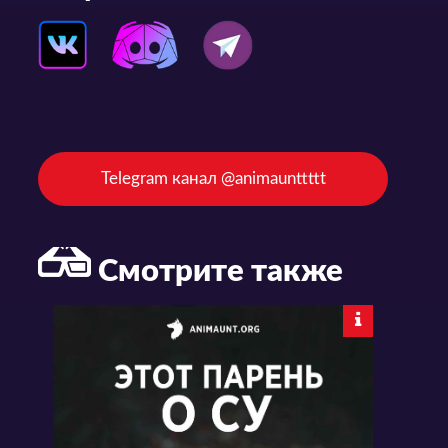
Telegram канал @animaunttttt
Смотрите также