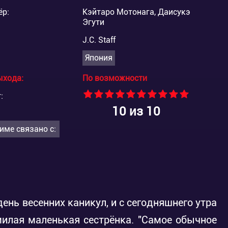
ёр:
Кэйтаро Мотонага, Даисукэ
Эгути
J.C. Staff
Япония
ыхода:
По возможности
:
10
из 10
име связано с:
ень весенних каникул, и с сегодняшнего утра
милая маленькая сестрёнка. "Самое обычное