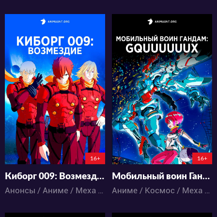
8380
17222
5
0
36
10
0:0:0
16+
16+
Киборг 009: Возмездие
Мобильный воин Гандам: GQuuuuuuX
Анонсы / Аниме / Меха / Приключения / Фантастика / Экшен
Аниме / Космос / Меха / Фантастика / Экшен