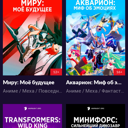
12396
16444
25
10
33
3
12+
16+
Миру: Моё будущее
Акварион: Миф об эмоциях
Аниме / Меха / Повседневность / Фантастика / Экшен
Аниме / Меха / Фантастика / Экшен