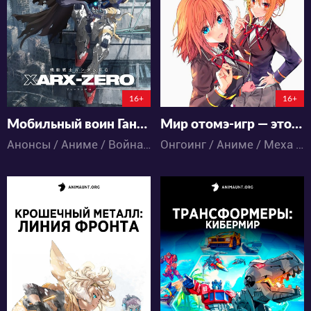
1
0
22
13
146:19:54:21
3:15:56:21
16+
16+
Мобильный воин Гандам: RG XARX-ZERO
Мир отомэ-игр — это тяжёлый мир для мобов 2
Анонсы / Аниме / Война / Драма / Космос / Меха / Фантастика
Онгоинг / Аниме / Меха / Фэнтези / Школа / Экшен
652
23145
6
0
88
54