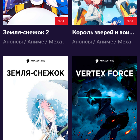
86:5:22:21
63:5:52:21
16+
16+
Земля-снежок 2
Король зверей и воинственный бог — Дендивайн
Анонсы / Аниме / Меха / Приключения / Фантастика
Анонсы / Аниме / Меха
11955
1163
50
19
6
0