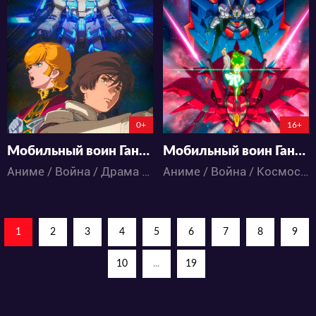
9352
4811
11
9
3
0
0+
16+
Мобильный воин Гандам: Единорог — RE:0096
Мобильный воин Гандам: Сумеречный Аксис — Красное пятно
Аниме / Война / Драма / Космос / Меха / Фантастика / Экшен
Аниме / Война / Космос / Меха
1
2
3
4
5
6
7
8
9
10
...
19