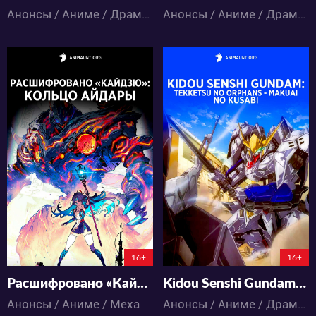
Анонсы / Аниме / Драма / Меха / Фантастика
Анонсы / Аниме / Драма / Космос / Меха / Фантастика
6112
9349
3
0
3
0
0:0:0
0:0:0
16+
16+
Расшифровано «Кайдзю»: Кольцо Айдары
Kidou Senshi Gundam: Tekketsu no Orphans - Makuai no Kusabi
Анонсы / Аниме / Меха
Анонсы / Аниме / Драма / Космос / Меха / Фантастика / Экшен