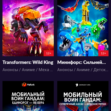
2090
5119
6
0
8
0
0:0:0
0:0:0
12+
12+
Transformers: Wild King
Минифорс: Сильнейший динозавр
Анонсы / Аниме / Меха / Фантастика / Экшен
Анонсы / Аниме / Детское / Меха / Экшен