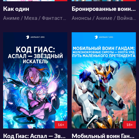
Как один
Бронированные воины Вотомы: Серая ведьма
Аниме / Меха / Фантастика / Экшен
Анонсы / Аниме / Война / Драма / Меха / Фантастика
10070
4479
7
0
5
0
0:0:0
0:0:0
16+
18+
Код Гиас: Аспал — Звёздный искатель
Мобильный воин Гандам: Железнокровные сироты — Охота Урд. Путь маленького претендента