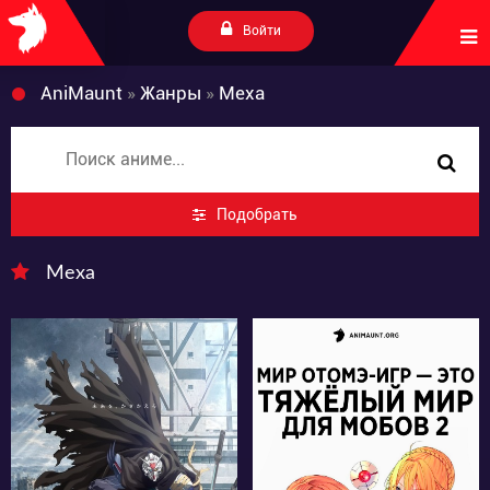
Войти
AniMaunt
»
Жанры
»
Меха
Подобрать
Меха
346
27235