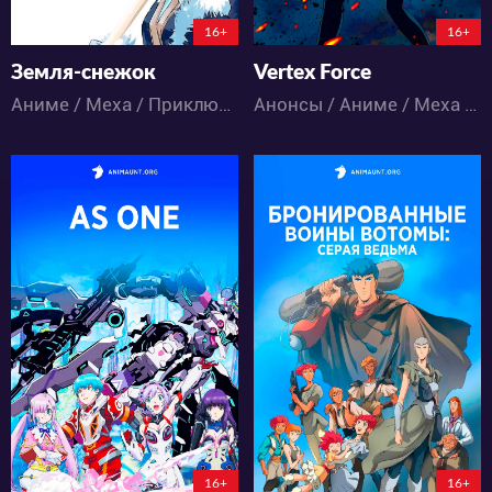
58:17:44:21
16+
16+
Земля-снежок
Vertex Force
Аниме / Меха / Приключения / Фантастика / Экшен
Анонсы / Аниме / Меха / Фантастика
3967
8254
24
15
10
0
103:23:46:21
16+
16+