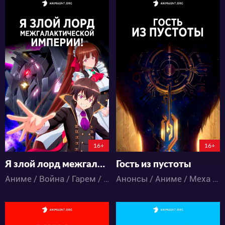
34285
5142
57
39
7
0
0:0:0
16+
16+
Я злой лорд межгалактической империи!
Гость из пустоты
Аниме / Война / Гарем / Космос / Меха / Фантастика / Экшен
Анонсы / Аниме / Меха / Фантастика / Экшен