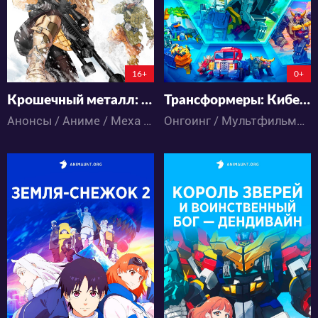
176:15:39:21
16+
0+
Крошечный металл: Линия фронта
Трансформеры: Кибермир
Анонсы / Аниме / Меха / Фантастика
Онгоинг / Мультфильмы / Меха / Фантастика / Экшен
331
390
4
0
6
0