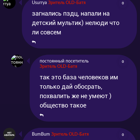
Usurrya
Зритель OLD-Батя
0
загнались пздц, напали на
детский мультик) нелюди что
ли совсем
постоянный посетитель
0
Зритель OLD-Батя
так это база человеков им
только дай обосрать,
похвалить же не умеют )
общество такое
BumBum
Зритель OLD-Батя
0