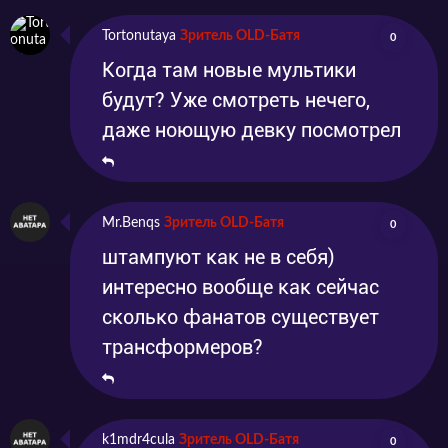
Tortonutaya
Зритель OLD-Батя
0
Когда там новые мультики
будут? Уже смотреть нечего,
даже ноющую девку посмотрел
Mr.Benqs
Зритель OLD-Батя
0
штампуют как не в себя)
интересно вообще как сейчас
сколько фанатов существует
трансформеров?
k1mdr4cula
Зритель OLD-Батя
0