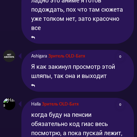
ладно это аниме я готов
подождать, пох что там сюжета
уже толком нет, зато красочно
все
Ashigara
Зритель OLD-Батя
0
Я как закинул просмотр этой
шляпы, так она и выходит
Halla
Зритель OLD-Батя
0
когда буду на пенсии
обязательно код гиас весь
посмотрю, а пока пускай лежит,