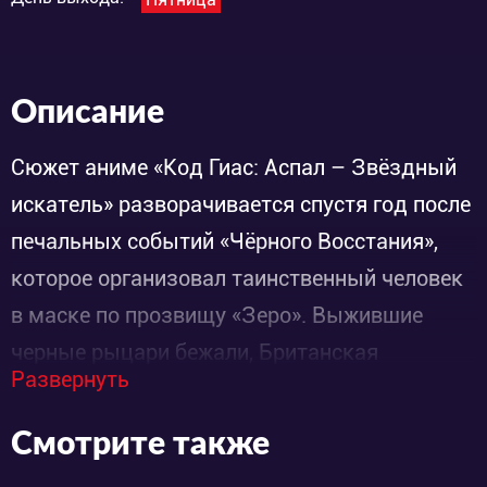
Описание
Сюжет аниме «Код Гиас: Аспал – Звёздный
искатель» разворачивается спустя год после
печальных событий «Чёрного Восстания»,
которое организовал таинственный человек
в маске по прозвищу «Зеро». Выжившие
черные рыцари бежали, Британская
Развернуть
Империя, которая подчинила треть земного
шара, продолжает воевать. Жители Японии
Смотрите также
под властью Британии подвергаются более