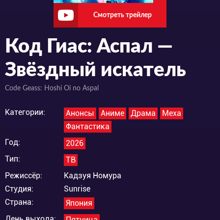
Смотреть трейлер
Код Гиас: Аспал —
Звёздный искатель
Code Geass: Hoshi Oi no Aspal
Категории:
Анонсы
Аниме
Драма
Меха
Фантастика
Год:
2026
Тип:
ТВ
Режиссёр:
Кадзуя Номура
Студия:
Sunrise
Страна:
Япония
День выхода:
Пятница