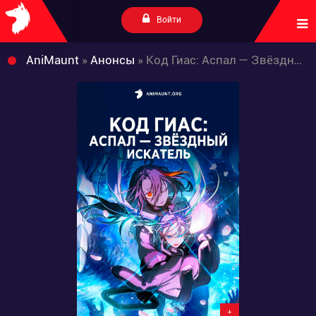
Войти
AniMaunt
»
Анонсы
» Код Гиас: Аспал — Звёздный искатель
+