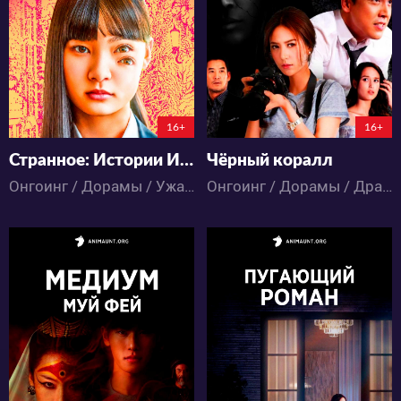
23
15
35
9
7:9:34:59
3:9:4:59
16+
16+
Странное: Истории Ито Джунджи, от которых вы не сможете уснуть
Чёрный коралл
Онгоинг / Дорамы / Ужасы
Онгоинг / Дорамы / Драма / Мистика / Ужасы
2164
3063
36
17
22
14