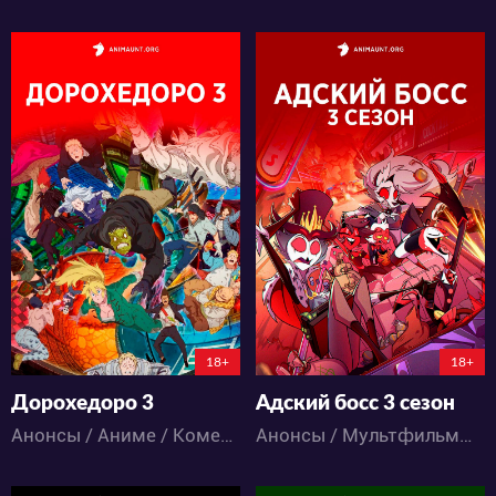
665
976
10
0
22
0
119:2:21:59
28:4:59:59
18+
18+
Дорохедоро 3
Адский босс 3 сезон
Анонсы / Аниме / Комедия / Ужасы / Фэнтези / Экшен
Анонсы / Мультфильмы / Боевик / Драма / Комедия / Музыка / Ужасы / Фантастика / Фэнтези