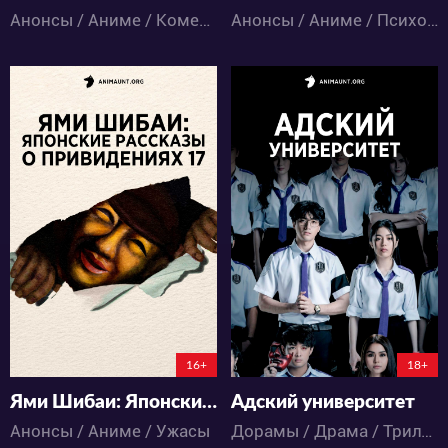
Анонсы / Аниме / Комедия / Ужасы / Экшен
Анонсы / Аниме / Психология / Триллер / Ужасы
378
6743
5
0
69
25
0:0:0
16+
18+
Ями Шибаи: Японские рассказы о привидениях 17
Адский университет
Анонсы / Аниме / Ужасы
Дорамы / Драма / Триллер / Ужасы