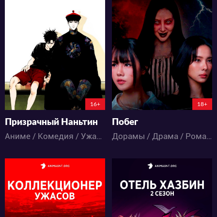
34222
9647
96
53
23
15
16+
18+
Призрачный Наньтин
Побег
Аниме / Комедия / Ужасы / Экшен
Дорамы / Драма / Романтика / Ужасы