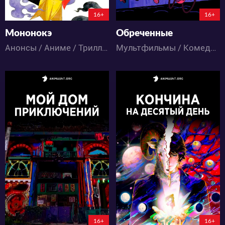
115:7:29:59
16+
16+
Мононокэ
Обреченные
Анонсы / Аниме / Триллер / Ужасы
Мультфильмы / Комедия / Приключения / Ужасы / Фантастика
312
390
4
0
4
0
64:7:50:59
115:5:36:59
16+
16+