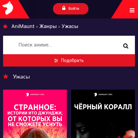
Войти
AniMaunt
»
Жанры
»
Ужасы
Подобрать
Ужасы
2292
2423