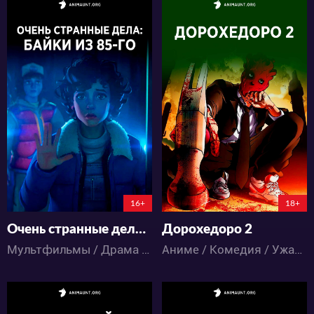
4658
17837
49
17
47
25
16+
18+
Очень странные дела: Байки из 85-го
Дорохедоро 2
Мультфильмы / Драма / Триллер / Ужасы / Фантастика / Фэнтези
Аниме / Комедия / Ужасы / Фэнтези / Экшен