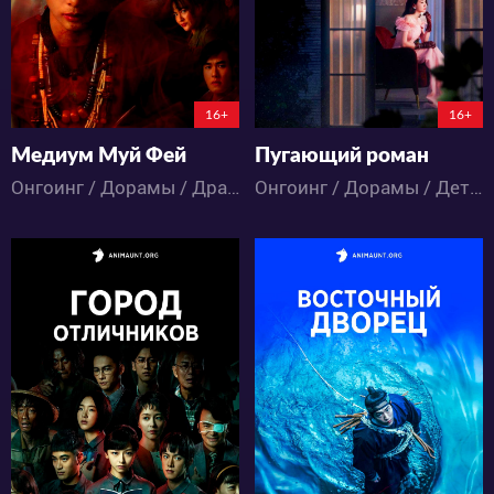
5:1:34:59
10:16:59
16+
16+
Медиум Муй Фей
Пугающий роман
Онгоинг / Дорамы / Драма / Ужасы
Онгоинг / Дорамы / Детектив / Комедия / Романтика / Ужасы / Фэнтези
1732
2967
16
7
13
4