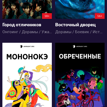
18+
16+
Город отличников
Восточный дворец
Онгоинг / Дорамы / Ужасы
Дорамы / Боевик / Исторический / Ужасы / Фэнтези
452
7210
9
0
20
14