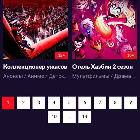
10349
13545
9
0
85
46
54:20:54:59
12+
18+
Коллекционер ужасов
Отель Хазбин 2 сезон
Анонсы / Аниме / Детское / Ужасы
Мультфильмы / Драма / Комедия / Музыка / Ужасы / Фэнтези
1
2
3
4
5
6
7
8
9
10
...
14