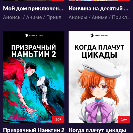
Мой дом приключений
Кончина на десятый день
Анонсы / Аниме / Приключения / Триллер / Ужасы / Экшен
Анонсы / Аниме / Приключения / Психология / Ужасы / Экшен
350
348
5
0
6
0
58:4:40:59
119:7:27:59
16+
16+
Призрачный Наньтин 2
Когда плачут цикады