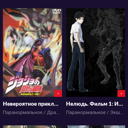
5859
6943
0
2
1
4
+
+
Невероятное приключение ДжоДжо OVA-2
Нелюдь. Фильм 1: Импульс
Паранормальное / Драма / Приключения / Сёнэн / Ужасы / Фэнтези / Аниме
Паранормальное / Экшен / Детектив / Ужасы / Аниме