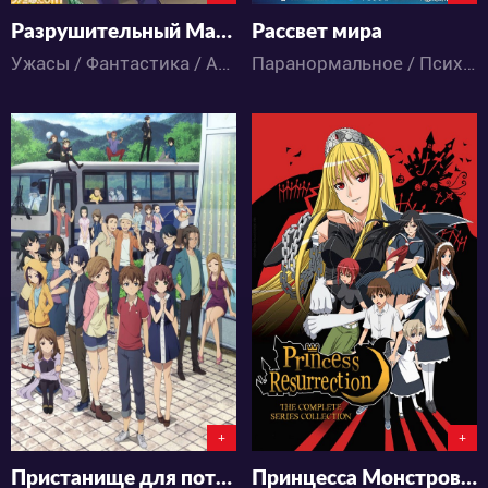
Разрушительный Марс
Рассвет мира
Ужасы / Фантастика / Аниме
Паранормальное / Психология / Триллер / Экшен / Ужасы / Аниме
6173
6694
10
9
1
3
+
+
Пристанище для потерянных
Принцесса Монстров [ТВ]