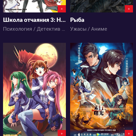
+
+
Школа отчаяния 3: Надежда
Рыба
Психология / Детектив / Ужасы / Школа / Аниме
Ужасы / Аниме
4417
5069
2
2
0
3
+
+