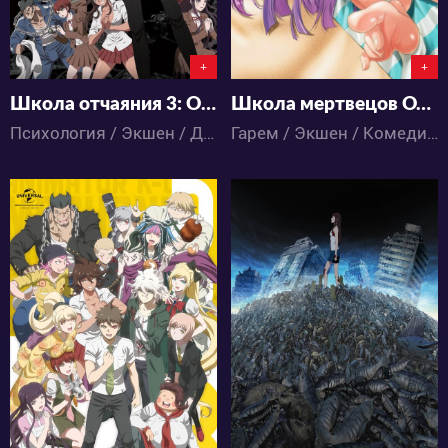
+
+
Школа отчаяния 3: Отчаяние
Школа мертвецов OVA
Психология / Экшен / Детектив / Ужасы / Школа / Аниме
Гарем / Экшен / Комедия / Приключения / Романтика / Сёнэн / Ужасы / Этти / Аниме
4513
6873
1
5
1
4