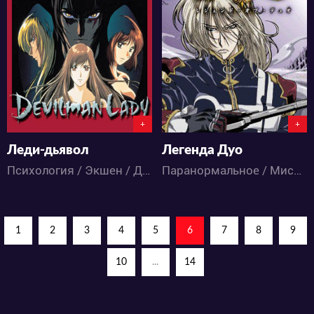
4801
4989
3
6
0
3
+
+
Леди-дьявол
Легенда Дуо
Психология / Экшен / Драма / Сёнэн / Ужасы / Фантастика / Фэнтези / Аниме
Паранормальное / Мистика / Драма / Приключения / Ужасы / Фэнтези / Аниме
1
2
3
4
5
6
7
8
9
10
...
14