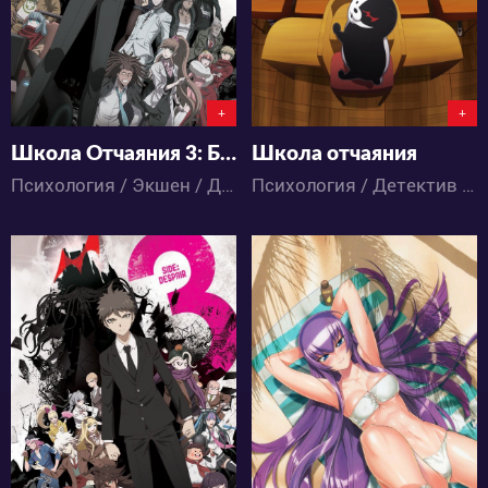
+
+
Школа Отчаяния 3: Будущее
Школа отчаяния
Психология / Экшен / Детектив / Ужасы / Аниме
Психология / Детектив / Ужасы / Школа / Аниме
5061
15375
2
3
1
16