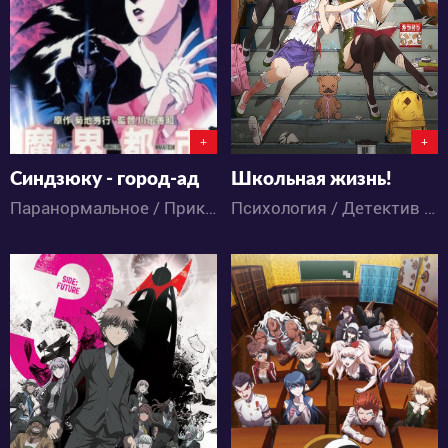
1
11
9
7
+
+
Синдзюку - город-ад
Школьная жизнь!
Паранормальное / Приключения / Романтика / Сёнэн / Ужасы / Аниме
Психология / Детектив / Повседневность / Ужасы / Школа / Аниме
4626
6125
3
2
7
8