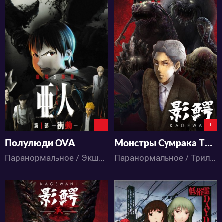
3713
4651
1
2
2
1
+
+
Полулюди OVA
Монстры Сумрака ТВ-1
Паранормальное / Экшен / Детектив / Ужасы / Аниме
Паранормальное / Триллер / Детектив / Ужасы / Аниме