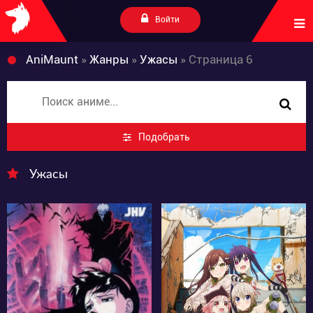
Войти
AniMaunt
»
Жанры
»
Ужасы
» Страница 6
Подобрать
Ужасы
12071
6442