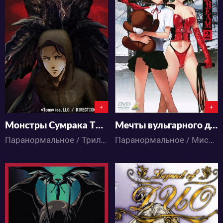
3532
7901
0
1
2
2
+
+
Монстры Сумрака ТВ-2
Мечты вульгарного духа
Паранормальное / Триллер / Детектив / Ужасы / Аниме
Паранормальное / Мистика / Драма / Сёнэн / Ужасы / Фантастика / Фэнтези / Этти / Аниме