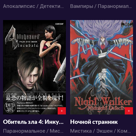
Апокалипсис / Детектив / Драма / Комедия / Ужасы / Аниме
Вампиры / Паранормальное / Экшен / Комедия / Приключения / Сёнэн / Ужасы / Фантастика / Фэнтези / Аниме
5971
6642
1
2
0
3
+
+
Обитель зла 4: Инкубация
Ночной странник
Паранормальное / Мистика / Триллер / Экшен / Детектив / Ужасы / Аниме
Мистика / Экшен / Комедия / Ужасы / Аниме