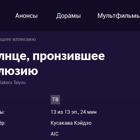
Анонсы
Дорамы
Мультфильм
ившее иллюзию
лнце, пронзившее
люзию
Kakeru Taiyou
ТВ
ы:
13 из 13 эп., 24 мин
ёр:
Кусакава Кэйдзо
AIC