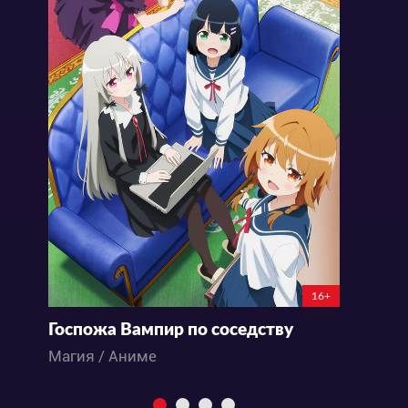
16+
Госпожа Вампир по соседству
Г
Магия / Аниме