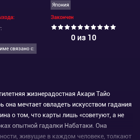
Япония
ыхода:
Закончен
:
0
из 10
име связано с:
тилетняя жизнерадостная Акари Тайо
рь она мечтает овладеть искусством гадания
ина о том, что карты лишь «советуют, а не
ках опытной гадалки Набатаки. Она
нности, живущие в каждом человеке, толкают