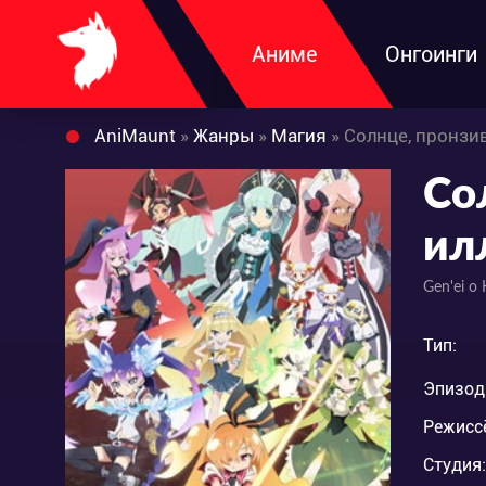
Аниме
Онгоинги
AniMaunt
»
Жанры
»
Магия
» Солнце, пронз
Со
ил
Gen'ei o 
Тип:
Эпизод
Режисс
Студия: