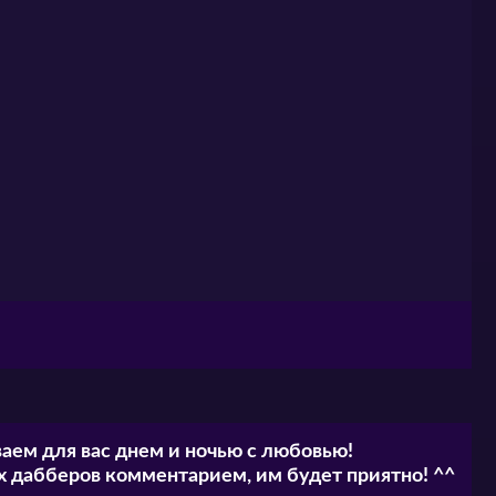
нужно устранить причины и симптомы, а не
на пронесла с собой через все испытания…
аем для вас днем и ночью с любовью!
 дабберов комментарием, им будет приятно! ^^