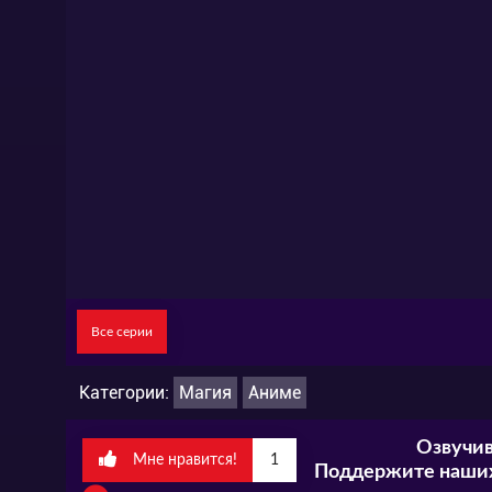
любой болезни, в том числе и Демонии, 
слепо уничтожать следствия. Эту веру о
Все серии
Категории:
Магия
Аниме
Озвучив
Мне нравится!
1
Поддержите наших