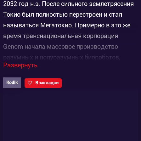
2032 год н.э. После сильного землетрясения
Токио был полностью перестроен и стал
называться Мегатокио. Примерно в это же
время транснациональная корпорация
Genom начала массовое производство
разумных и полуразумных биороботов,
Развернуть
известных как «бумеры». Они быстро нашли
применение как рабочие и солдаты, но также
Kodik
В закладки
вызвали к жизни волну преступлений
совершенно нового типа Корпорации нет
дела до этого, она печётся лишь о
собственной выгоде. Полиция также
бессильна взять ситуацию под контроль.