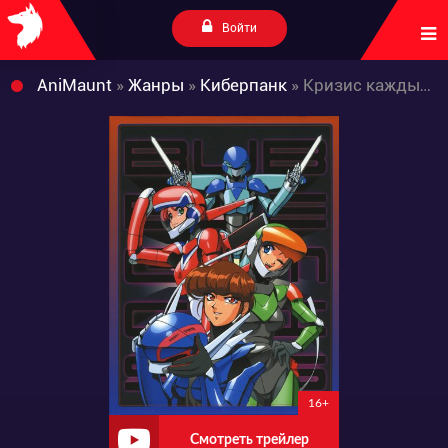
Войти
AniMaunt
»
Жанры
»
Киберпанк
» Кризис каждый день
16+
Смотреть трейлер