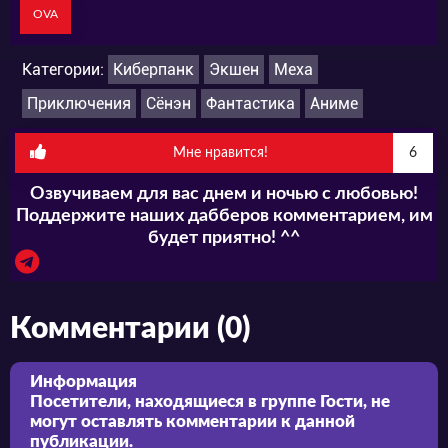
OVA
Категории:
Киберпанк
Экшен
Меха
Приключения
Сёнэн
Фантастика
Аниме
Мне нравится!
6
Озвучиваем для вас днем и ночью с любовью!
Поддержите наших дабберов комментарием, им
будет приятно! ^^
Комментарии (0)
Информация
Посетители, находящиеся в группе
Гости
, не
могут оставлять комментарии к данной
публикации.